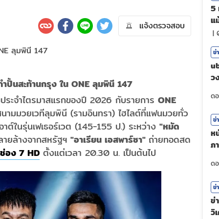
5 
แม
แจ้งตรวจสอบ
|
ข่
ub
วง
กำปั้นสะท้านกรุง ใน
ONE
ลุมพินี
147
ศร
หญ่ประจำไตรมาสแรกของปี 2026 กับรายการ
ONE
ามมวยเวทีลุมพินี (รามอินทรา) ไฮไลต์ที่แฟนมวยทั่ว
ข่
ต์ในรุ่นเฟเธอร์เวต (145-155 ป.) ระหว่าง
"
หมัด
หน
ลายล้างจากสหรัฐฯ
"
อาเรียน เอสพาร์ซา"
ถ่ายทอดสด
ภา
ช่อง 7 HD
ตั้งแต่เวลา 20.30 น. เป็นต้นไป
ตั
ข่
ข่
วิ