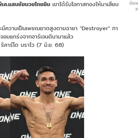
พีเค.แสนชัยมวยไทยยิม
เขาได้รับโอกาสทองให้มาเสียบ
ข้อต
P
และมีความเป็นเพชฌฆาตสูงตามฉายา "Destroyer" กา
ว จอมแกร่งจากอาร์เจนตินามาแล้ว
ิคาร์โด บราโว (7 มิ.ย. 68)