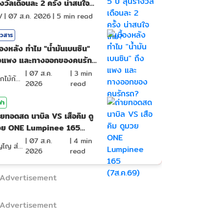
งวัลเดือนละ 2 ครั้ง น่าสนใจ
หม?
V
|
07 ส.ค. 2026
|
5
min read
าวสาร
ื้องหลัง ทำไม "น้ำมันเบนซิน"
ึงแพง และทางออกของคนรัก
ถ?
|
07 ส.ค.
|
3
min
ดอกไม้กับสายน้ำ
2026
read
ฬา
ายทอดสด นาบิล VS เสือคิม ดู
วย ONE Lumpinee 165
ส.ค.69)
|
07 ส.ค.
|
4
min
ภิญโญ ส่องแสง
2026
read
Advertisement
Advertisement