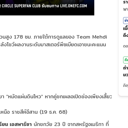
รา
ไ
W
ข่
เบ
ถ
งส่วนสูง 178 ซม. ภายใต้การดูแลของ Team Mehdi
ร
ด หลังโชว์ผลงานระดับมาสเตอร์พีซเบียดเอาชนะคะแนน
กี
ถ่
ม
(7
า "หมัดแผ่นดินไหว" หากคู่ชกเผลอเปิดช่องเพียงเสี้ยว
นือ ราชสีห์อีสาน (19 ธ.ค. 68)
รียน เอสพาร์ซา
นักชกวัย 23 ปี จากสหรัฐอเมริกา ที่