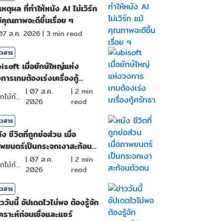
เหตุผล ที่ทำให้หนัง AI ไม่เวิร์ก
้คุณภาพจะดีขึ้นเรื่อย ๆ
07 ส.ค. 2026
|
3
min read
าวสาร
isoft เมื่อยักษ์ใหญ่แห่ง
การเกมต้องเร่งเครื่องกู้
ัทธา
|
07 ส.ค.
|
2
min
ดอกไม้กับสายน้ำ
2026
read
าวสาร
ัง ชีวิตที่ถูกย่อส่วน เมื่อ
พยนตร์เป็นกระจกเงาสะท้อน
วตน
|
07 ส.ค.
|
2
min
ดอกไม้กับสายน้ำ
2026
read
าวสาร
าววันนี้ อัปเดตไวไม่พอ ต้องรู้จัก
เคราะห์ก่อนเชื่อและแชร์