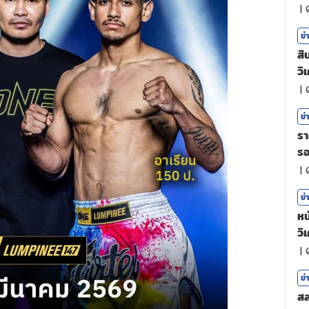
|
ข่
สิ
วิ
|
ข่
รา
ร
|
ข่
หน
วิ
|
ข่
สล