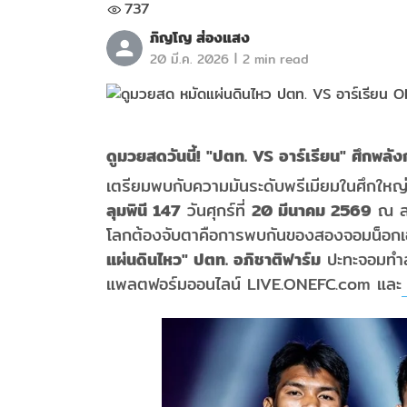
737
ภิญโญ ส่องแสง
|
20 มี.ค. 2026
2 min read
ดูมวยสดวันนี้! "ปตท.
VS
อาร์เรียน" ศึกพลัง
เตรียมพบกับความมันระดับพรีเมียมในศึกใ
ลุมพินี
147
วันศุกร์ที่
20
มีนาคม
2569
ณ สน
โลกต้องจับตาคือการพบกันของสองจอมน็อกเอา
แผ่นดินไหว" ปตท. อภิชาติฟาร์ม
ปะทะจอมทำ
แพลตฟอร์มออนไลน์ LIVE.ONEFC.com และ