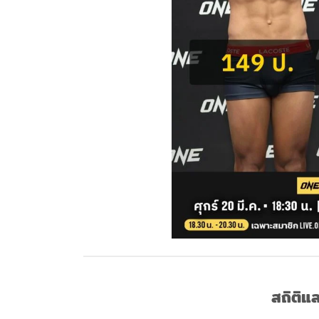
สถิติแ