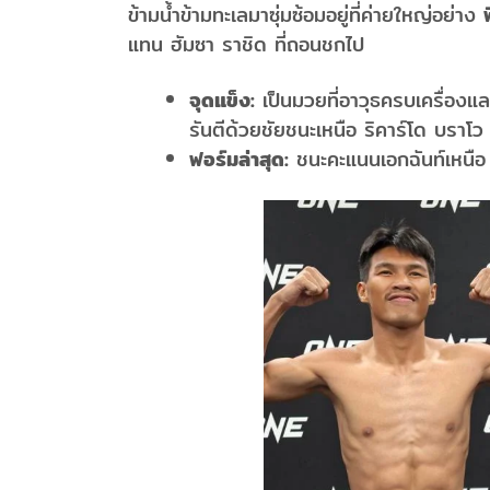
ข้ามน้ำข้ามทะเลมาซุ่มซ้อมอยู่ที่ค่ายใหญ่อย่าง
แทน ฮัมซา ราชิด ที่ถอนชกไป
จุดแข็ง:
เป็นมวยที่อาวุธครบเครื่อง
รันตีด้วยชัยชนะเหนือ ริคาร์โด บราโ
ฟอร์มล่าสุด:
ชนะคะแนนเอกฉันท์เหนือ ร