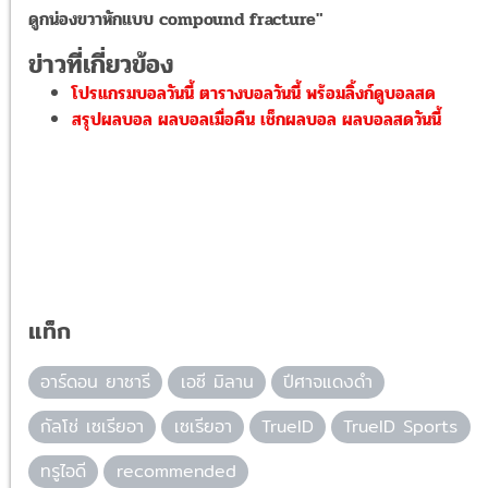
ดูกน่องขวาหักแบบ compound fracture"
ข่าวที่เกี่ยวข้อง
โปรแกรมบอลวันนี้ ตารางบอลวันนี้ พร้อมลิ้งก์ดูบอลสด
สรุปผลบอล ผลบอลเมื่อคืน เช็กผลบอล ผลบอลสดวันนี้
แท็ก
อาร์ดอน ยาซารี
เอซี มิลาน
ปีศาจแดงดำ
กัลโช่ เซเรียอา
เซเรียอา
TrueID
TrueID Sports
ทรูไอดี
recommended