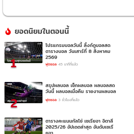
ยอดนิยมในตอนนี้
โปรแกรมบอลวันนี้ ลิ้งก์ดูบอลสด
ตารางบอล วันเสาร์ที่ 8 สิงหาคม
2569
1
ฟุตซอล
45 นาทีที่แล้ว
สรุปผลบอล เช็กผลบอล ผลบอลสด
วันนี้ ผลบอลเมื่อคืน รายงานผลบอล
2
ฟุตซอล
3 ชั่วโมงที่แล้ว
ตารางคะแนนกัลโช่ เซเรียอา อิตาลี
2025/26 อัปเดตล่าสุด อันดับเซเรี
ยอา