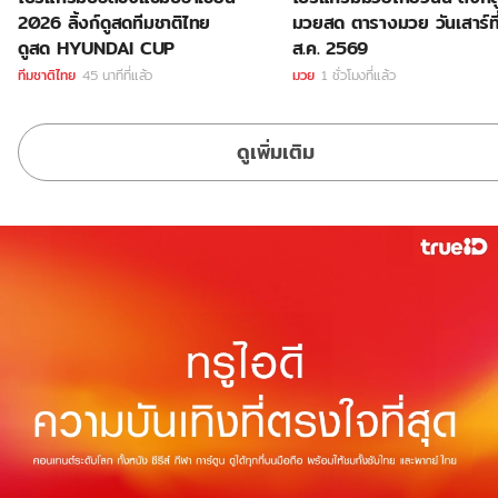
2026 ลิ้งก์ดูสดทีมชาติไทย
มวยสด ตารางมวย วันเสาร์ที
ดูสด HYUNDAI CUP
ส.ค. 2569
ทีมชาติไทย
45 นาทีที่แล้ว
มวย
1 ชั่วโมงที่แล้ว
ดูเพิ่มเติม