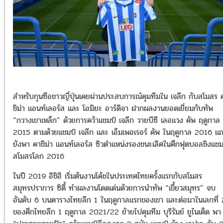
สำหรับกุนซือชาวญี่ปุ่นเคยผ่านประสบการณ์คุมทีมใน เจลีก กับสโมสร 
ชิม่า แอนท์เลอร์ส และ โอมิยะ อาร์ดิจา ฝากผลงานยอดเยี่ยมกับทัพ
“กวางเขาเหล็ก” ด้วยการคว้าแชมป์ เจลีก วายบีซี เลอแวง คัพ ฤดูกาล
2015 ตามด้วยแชมป์ เจลีก และ เอ็มเพอเรอร์ คัพ ในฤดูกาล 2016 แ
ยังพา คาชิม่า แอนท์เลอร์ส ซิวตำแหน่งรองชนะเลิศในศึกฟุตบอลชิงแชม
สโมสรโลก 2016
ในปี 2019 อิชิอิ เริ่มต้นงานโค้ชในประเทศไทยครั้งแรกกับสโมสร
สมุทรปราการ ซิตี้ ทำผลงานโดดเด่นด้วยการนำทัพ “เขี้ยวสมุทร” จบ
อันดับ 6 บนตารางไทยลีก 1 ในฤดูกาลแรกของเขา และต่อมาในเลกที่ 
ของศึกไทยลีก 1 ฤดูกาล 2021/22 ย้ายไปคุมทีม บุรีรัมย์ ยูไนเต็ด พา