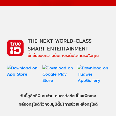
THE NEXT WORLD-CLASS
SMART ENTERTAINMENT
อีกขั้นของความบันเทิงระดับโลกตรงใจคุณ
วันนี้
ดู
สิทธิพิเศษ
อ่าน
เกม
ตาตั้ง
ช้อปปิ้ง
แพ็กเกจ
กล่องทรูไอดีทีวี
คอมมูนิตี้
บริการช่วยเหลือทรูไอดี