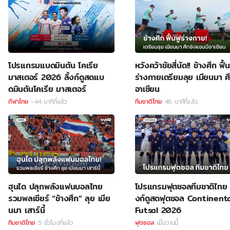
โปรแกรมแบดมินตัน โคเรีย
หวังคว้าชัยสี่นัด!! ช้างศึก ฟื้น
มาสเตอร์ 2026 ลิ้งก์ดูสดแบ
ร่างกายเตรียมลุย เมียนมา ศ
ดมินตันโคเรีย มาสเตอร์
อาเซียน
กีฬาไทย
-44 นาทีที่แล้ว
ทีมชาติไทย
46 นาทีที่แล้ว
ฮุนได ปลุกพลังแฟนบอลไทย
โปรแกรมฟุตซอลทีมชาติไทย ล
รวมพลเชียร์ “ช้างศึก” ลุย เมีย
งก์ดูสดฟุตซอล Continent
นมา เสาร์นี้
Futsal 2026
ทีมชาติไทย
5 ชั่วโมงที่แล้ว
ฟุตซอล
เมื่อวานนี้