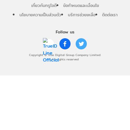
เกี่ยวกับทรูไอดี
ข้อกำหนดและเงื่อนไข
นโยบายความเป็นส่วนตัว
บริการช่วยเหลือ
ติดต่อเรา
Follow us
Copyright © True Digital Group Company Limited.
All rights reserved