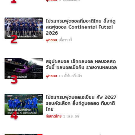
โปรแกรมฟุตซอลทีมชาติไทย ลิ้งก์ดู
สดฟุตซอล Continental Futsal
2026
2
ฟุตซอล
เมื่อวานนี้
สรุปผลบอล เช็กผลบอล ผลบอลสด
วันนี้ ผลบอลเมื่อคืน รายงานผลบอล
3
ฟุตซอล
13 ชั่วโมงที่แล้ว
โปรแกรมฟุตบอลเอเชียน คัพ 2027
รอบคัดเลือก ลิ้งก์ดูบอลสด ทีมชาติ
ไทย
4
ทีมชาติไทย
1 เม.ย. 69