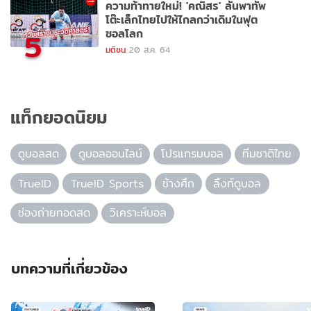
ความท้าทายใหม่! 'คณิสร' ลั่นพาทัพ
โต๊ะเล็กไทยไปให้ไกลกว่าเดิมในฟุต
ซอลโลก
5
มติชน
20 ส.ค. 64
แท็กยอดนิยม
ดูบอลสด
ดูบอลออนไลน์
โปรแกรมบอล
ทีมชาติไทย
TrueID
TrueID Sports
ช้างศึก
ลิ้งก์ดูบอล
ช่องถ่ายทอดสด
วิเคราะห์บอล
บทความที่เกี่ยวข้อง