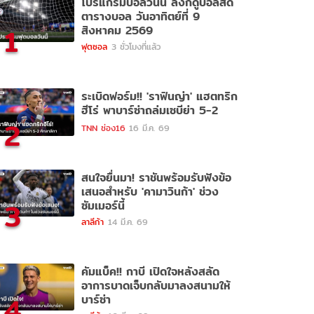
โปรแกรมบอลวันนี้ ลิ้งก์ดูบอลสด
ตารางบอล วันอาทิตย์ที่ 9
1
สิงหาคม 2569
ฟุตซอล
3 ชั่วโมงที่แล้ว
ระเบิดฟอร์ม!! 'ราฟินญ่า' แฮตทริก
ฮีโร่ พาบาร์ซ่าถล่มเซบีย่า 5-2
2
TNN ช่อง16
16 มี.ค. 69
สนใจยื่นมา! ราชันพร้อมรับฟังข้อ
เสนอสำหรับ 'คามาวินก้า' ช่วง
3
ซัมเมอร์นี้
ลาลีก้า
14 มี.ค. 69
คัมแบ็ค!! กาบี เปิดใจหลังสลัด
อาการบาดเจ็บกลับมาลงสนามให้
4
บาร์ซ่า