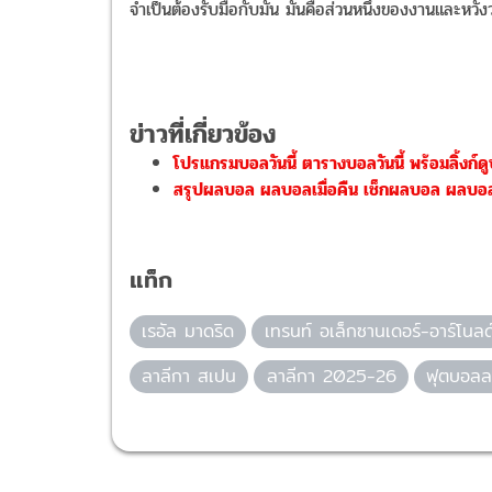
จำเป็นต้องรับมือกับมัน มันคือส่วนหนึ่งของงานและหวัง
ข่าวที่เกี่ยวข้อง
โปรแกรมบอลวันนี้ ตารางบอลวันนี้ พร้อมลิ้งก์
สรุปผลบอล ผลบอลเมื่อคืน เช็กผลบอล ผลบอลส
แท็ก
เรอัล มาดริด
เทรนท์ อเล็กซานเดอร์-อาร์โนลด
ลาลีกา สเปน
ลาลีกา 2025-26
ฟุตบอลล