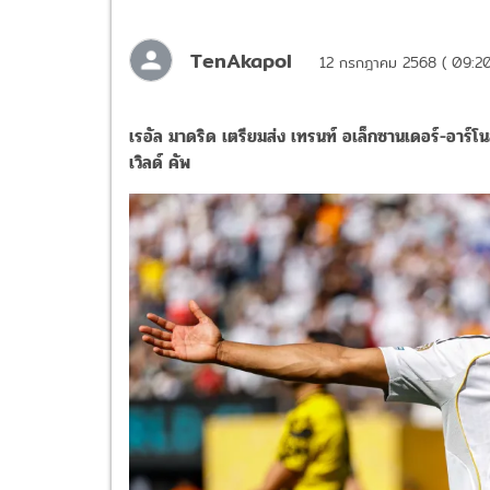
TenAkapol
12 กรกฎาคม 2568 ( 09:20
เรอัล มาดริด เตรียมส่ง เทรนท์ อเล็กซานเดอร์-อาร์โ
เวิลด์ คัพ