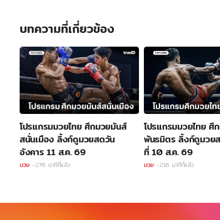
บทความที่เกี่ยวข้อง
โปรแกรมมวยไทย ศึกมวยมันส์
โปรแกรมมวยไทย ศึ
สนั่นเมือง ลิ้งก์ดูมวยสดวัน
พันธมิตร ลิ้งก์ดูมวยส
อังคาร 11 ส.ค. 69
ที่ 10 ส.ค. 69
มวย
-276 นาทีที่แล้ว
มวย
-216 นาทีที่แล้ว