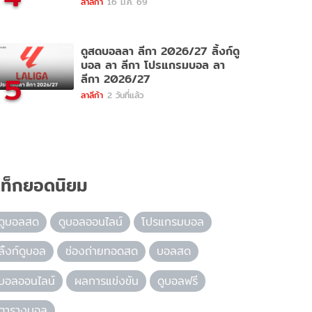
ลาลีก้า
16 มี.ค. 69
ดูสดบอลลา ลีกา 2026/27 ลิ้งก์ดู
บอล ลา ลีกา โปรแกรมบอล ลา
5
ลีกา 2026/27
ลาลีก้า
2 วันที่แล้ว
ท็กยอดนิยม
ดูบอลสด
ดูบอลออนไลน์
โปรแกรมบอล
ลิ้งก์ดูบอล
ช่องถ่ายทอดสด
บอลสด
บอลออนไลน์
ผลการแข่งขัน
ดูบอลฟรี
ตารางบอล