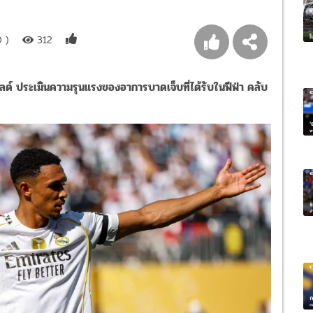
 )
312
นลด์ ประเมินความรุนแรงของอาการบาดเจ็บที่ได้รับในฟีฟ่า คลับ