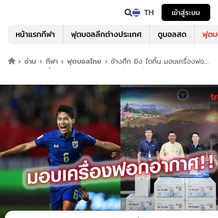
TH
เข้าสู่ระบบ
หน้าแรกกีฬา
ฟุตบอลลีกต่างประเทศ
ดูบอลสด
ฟุต
อ่าน
กีฬา
ฟุตบอลไทย
ช้างศึก ยิง ไดกิ้น มอบเครื่องฟอก
อากาศ 10 เครื่อง ให้ ร.พ.นครพิงค์ จ.เชียงใหม่