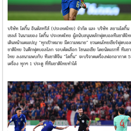
บริษัท ไดกิ้น อินดัสทรีส์ (ประเทศไทย) จำกัด และ บริษัท สยามไดกิ้น
เซลส์ ในนามของ ไดกิ้น ประเทศไทย ผู้สนับสนุนหลักฟุตบอลทีมชาติไท
เดินหน้าแคมเปญ “ทุกเป้าหมาย มีความหมาย” ชวนคนไทยเชียร์ฟุตบอล
ชาติไทย ในศึกฟุตบอลโลก รอบคัดเลือก โซนเอเชีย โดยนัดแรกที่ ทีมชา
ไทย ลงสนามพบกับ ทีมชาติจีน “ไดกิ้น” จะบริจาคเครื่องฟอกอากาศ 5
เครื่อง ทุกๆ 1 ประตู ที่ทีมชาติไทยทำได้