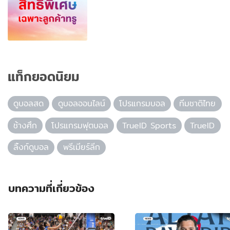
แท็กยอดนิยม
ดูบอลสด
ดูบอลออนไลน์
โปรแกรมบอล
ทีมชาติไทย
ช้างศึก
โปรแกรมฟุตบอล
TrueID Sports
TrueID
ลิ้งก์ดูบอล
พรีเมียร์ลีก
บทความที่เกี่ยวข้อง