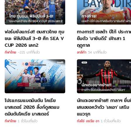
ฟอร์มยังแกร่ง!! ตบสาวไทย ทุบ
ทางการ!! เซลต้า บีโก้ ประกา
ชนะ ฟิลิปปินส์ 3-0 ศึก SEA V
ยืมตัว 'บายินดีร์' เฝ้าเสา 1
CUP 2026 เลก2
ฤดูกาล
กีฬาไทย
-221 นาทีที่แล้ว
ลาลีก้า
54 นาทีที่แล้ว
โปรแกรมแบดมินตัน โคเรีย
นักเตะอยากย้าย!! กาลาฯ ยื่นข
มาสเตอร์ 2026 ลิ้งก์ดูสดแบ
เสนอขอคว้าตัว 'เลเอา' เสริม
ดมินตันโคเรีย มาสเตอร์
แนวรุก
กีฬาไทย
1 ชั่วโมงที่แล้ว
กัลโช่ เซเรีย อา
1 ชั่วโมงที่แล้ว