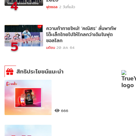
4
ฟุตซอล
2 วันที่แล้ว
ความท้าทายใหม่! 'คณิสร' ลั่นพาทัพ
โต๊ะเล็กไทยไปให้ไกลกว่าเดิมในฟุต
ซอลโลก
5
มติชน
20 ส.ค. 64
สิทธิประโยชน์แนะนำ
666