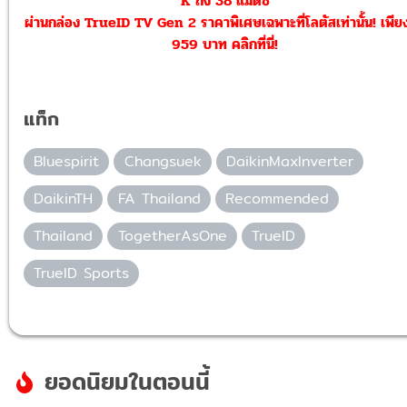
K ถึง 38 แมตช์
ผ่านกล่อง TrueID TV Gen 2
ราคาพิเศษเฉพาะที่โลตัสเท่านั้น! เพีย
959 บาท คลิกที่นี่!
แท็ก
Bluespirit
Changsuek
DaikinMaxInverter
DaikinTH
FA Thailand
Recommended
Thailand
TogetherAsOne
TrueID
TrueID Sports
ยอดนิยมในตอนนี้