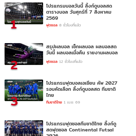
โปรแกรมบอลวันนี้ ลิ้งก์ดูบอลสด
ตารางบอล วันศุกร์ที่ 7 สิงหาคม
2569
1
ฟุตซอล
8 ชั่วโมงที่แล้ว
สรุปผลบอล เช็กผลบอล ผลบอลสด
วันนี้ ผลบอลเมื่อคืน รายงานผลบอล
2
ฟุตซอล
12 ชั่วโมงที่แล้ว
โปรแกรมฟุตบอลเอเชียน คัพ 2027
รอบคัดเลือก ลิ้งก์ดูบอลสด ทีมชาติ
ไทย
3
ทีมชาติไทย
1 เม.ย. 69
โปรแกรมฟุตซอลทีมชาติไทย ลิ้งก์ดู
สดฟุตซอล Continental Futsal
2026