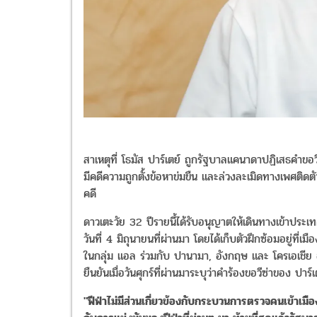
สาเหตุที่ โธมัส ปาร์เตย์ ถูกรัฐบาลแคนาดาปฏิเสธคำขอว
มีคดีความถูกตั้งข้อหาข่มขืน และล่วงละเมิดทางเพศติดต
คดี
ดาวเตะวัย 32 ปีรายนี้ได้รับอนุญาตให้เดินทางเข้าประเทศ
วันที่ 4 มิถุนายนที่ผ่านมา โดยได้เก็บตัวฝึกซ้อมอยู่ที่เม
ในกลุ่ม แอล ร่วมกับ ปานามา, อังกฤษ และ โครเอเชีย 
ยืนยันเมื่อวันศุกร์ที่ผ่านมาระบุว่าคำร้องขอวีซ่าของ ปา
"ฟีฟ่าไม่มีส่วนเกี่ยวข้องกับกระบวนการตรวจคนเข้าเมื