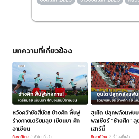
บทความที่เกี่ยวข้อง
หวังคว้าชัยสี่นัด!! ช้างศึก ฟื้นฟู
ฮุนได ปลุกพลังแฟน
ร่างกายเตรียมลุย เมียนมา ศึก
พลเชียร์ “ช้างศึก” ลุ
อาเซียน
เสาร์นี้
ทีมชาติไทย
2 ชั่วโมงที่แล้ว
ทีมชาติไทย
7 ชั่วโมงที่แล้ว