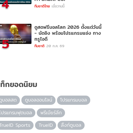
4
ทีมชาติไทย
เมื่อวานนี้
ดูสดฟรีบอลโลก 2026 ตั้งแต่วันนี้
- นัดชิง พร้อมโปรแกรมแข่ง ทาง
5
ทรูไอดี
ทีมชาติ
20 ก.ค. 69
ท็กยอดนิยม
ดูบอลสด
ดูบอลออนไลน์
โปรแกรมบอล
โปรแกรมฟุตบอล
พรีเมียร์ลีก
TrueID Sports
TrueID
ลิ้งก์ดูบอล