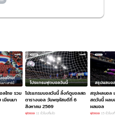
บอลไทย รวม
โปรแกรมบอลวันนี้ ลิ้งก์ดูบอลสด
สรุปผลบอล 
ย เมียนมา
ตารางบอล วันพฤหัสบดีที่ 6
สดวันนี้ ผลบ
สิงหาคม 2569
ผลบอล
ฟุตซอล
11 ชั่วโมงที่แล้ว
ฟุตซอล
15 ชั่วโมงที