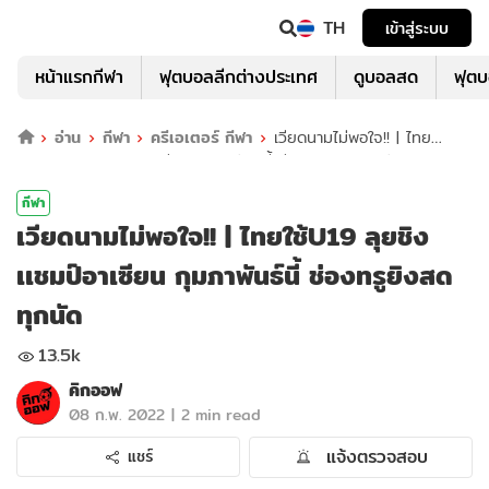
TH
เข้าสู่ระบบ
หน้าแรกกีฬา
ฟุตบอลลีกต่างประเทศ
ดูบอลสด
ฟุต
อ่าน
กีฬา
ครีเอเตอร์ กีฬา
เวียดนามไม่พอใจ!! | ไทย
ใช้U19 ลุยชิงเเชมป์อาเซียน กุมภาพันธ์นี้ ช่องทรูยิงสดทุกนัด
กีฬา
เวียดนามไม่พอใจ!! | ไทยใช้U19 ลุยชิง
เเชมป์อาเซียน กุมภาพันธ์นี้ ช่องทรูยิงสด
ทุกนัด
13.5k
คิกออฟ
|
08 ก.พ. 2022
2 min read
แจ้งตรวจสอบ
แชร์