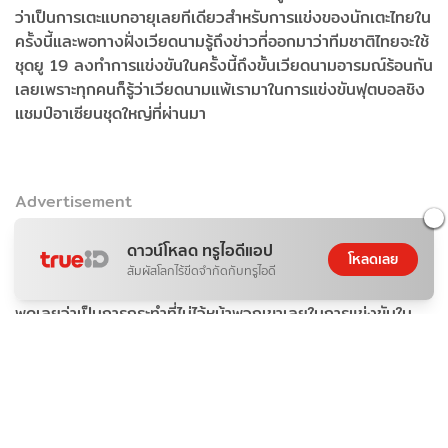
ว่าเป็นการเตะแบกอายุเลยทีเดียวสำหรับการแข่งของนักเตะไทยใน
ครั้งนี้และพอทางฝั่งเวียดนามรู้ถึงข่าวที่ออกมาว่าทีมชาติไทยจะใช้
ชุดยู 19 ลงทำการแข่งขันในครั้งนี้ถึงขั้นเวียดนามอารมณ์ร้อนกัน
เลยเพราะทุกคนก็รู้ว่าเวียดนามแพ้เรามาในการแข่งขันฟุตบอลชิง
แชมป์อาเซียนชุดใหญ่ที่ผ่านมา
Advertisement
ดาวน์โหลด ทรูไอดีแอป
โหลดเลย
และเขาก็หวังที่จะแก้แค้นคืนในการแข่งขันในครั้งนี้แต่พอได้รู้ว่าทีม
สัมผัสโลกไร้ขีดจำกัดกับทรูไอดี
ชาติไทยของเราส่งยู 19 ลงทำการแข่งขันเวียดนามก็ได้ออกมา
พูดเลยว่าเป็นการกระทำที่ไม่ไว้หน้าพวกเขาเลยในการแข่งขันใน
ครั้งนี้
และสำหรับทีมชาติไทยชุดยู 23 ก็จะเข้าไปรายงานตัวฝึกซ้อมในวัน
ที่ 7-10 กุมภาพันธ์ 65 ที่สนามพัฒนากอล์ฟคลับ ที่จังหวัด
ชลบุรี ทั้ง 29 คนก่อนที่นักเตะและทีมงานสต๊าฟโค้ชจะเดินทางไปที่