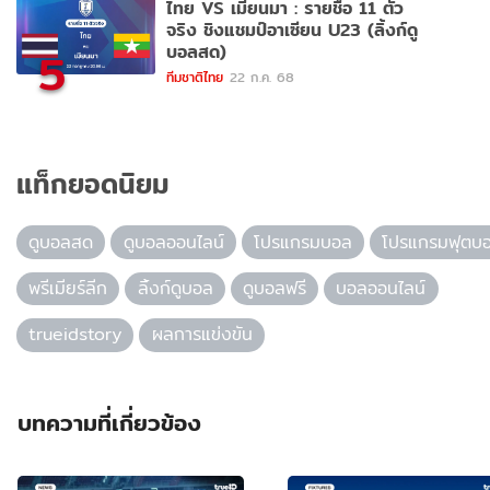
ไทย VS เมียนมา : รายชื่อ 11 ตัว
จริง ชิงแชมป์อาเซียน U23 (ลิ้งก์ดู
บอลสด)
5
ทีมชาติไทย
22 ก.ค. 68
แท็กยอดนิยม
ดูบอลสด
ดูบอลออนไลน์
โปรแกรมบอล
โปรแกรมฟุตบ
พรีเมียร์ลีก
ลิ้งก์ดูบอล
ดูบอลฟรี
บอลออนไลน์
trueidstory
ผลการแข่งขัน
บทความที่เกี่ยวข้อง