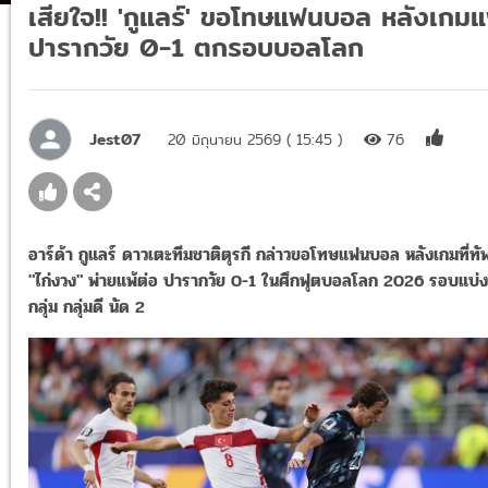
เสียใจ!! 'กูแลร์' ขอโทษแฟนบอล หลังเกมแ
ปารากวัย 0-1 ตกรอบบอลโลก
Jest07
20 มิถุนายน 2569 ( 15:45 )
76
อาร์ด้า กูแลร์ ดาวเตะทีมชาติตุรกี กล่าวขอโทษแฟนบอล หลังเกมที่ทั
"ไก่งวง" พ่ายแพ้ต่อ ปารากวัย 0-1 ในศึกฟุตบอลโลก 2026 รอบแบ่ง
กลุ่ม กลุ่มดี นัด 2