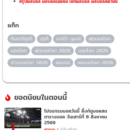
สรุปผลบอล ผลบอลเมื่อคืน เช็กผลบอล ผลบอลสดวันนี้
แท็ก
ทีมชาติตุรกี
ตุรกี
อาร์ด้า กูแลร์
ฟุตบอลโลก
บอลโลก
ฟุตบอลโลก 2026
บอลโลก 2026
ข่าวบอลโลก 2026
ผลบอล
ผลบอลโลก 2026
ยอดนิยมในตอนนี้
โปรแกรมบอลวันนี้ ลิ้งก์ดูบอลสด
ตารางบอล วันเสาร์ที่ 8 สิงหาคม
2569
1
ฟุตซอล
8 ชั่วโมงที่แล้ว