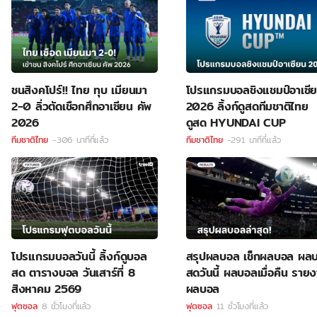
ชนสิงคโปร์!! ไทย ทุบ เมียนมา
โปรแกรมบอลชิงแชมป์อาเซี
2-0 ลิ่วตัดเชือกศึกอาเซียน คัพ
2026 ลิ้งก์ดูสดทีมชาติไทย
2026
ดูสด HYUNDAI CUP
ทีมชาติไทย
-306 นาทีที่แล้ว
ทีมชาติไทย
-291 นาทีที่แล้ว
โปรแกรมบอลวันนี้ ลิ้งก์ดูบอล
สรุปผลบอล เช็กผลบอล ผล
สด ตารางบอล วันเสาร์ที่ 8
สดวันนี้ ผลบอลเมื่อคืน ราย
สิงหาคม 2569
ผลบอล
ฟุตซอล
8 ชั่วโมงที่แล้ว
ฟุตซอล
11 ชั่วโมงที่แล้ว