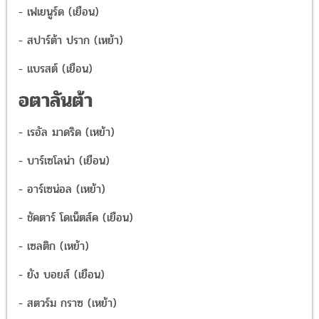
- เฟเยนูร์ด (เยือน)
- สปาร์ต้า ปราก (เหย้า)
- แบรสต์ (เยือน)
อตาลันต้า
- เรอัล มาดริด (เหย้า)
- บาร์เซโลน่า (เยือน)
- อาร์เซน่อล (เหย้า)
- ชัคตาร์ โดเน็ตส์ค (เยือน)
- เซลติก (เหย้า)
- ยัง บอยส์ (เยือน)
- สตวร์ม กราซ (เหย้า)