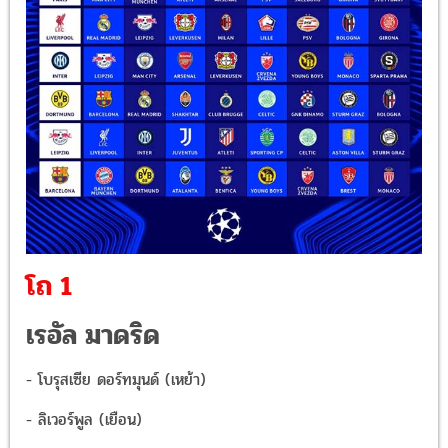
โถ 1
เรอัล มาดริด
- โบรุสเซีย ดอร์ทมุนด์ (เหย้า)
- ลิเวอร์พูล (เยือน)