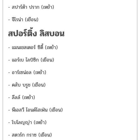
- สปาร์ต้า ปราก (เหย้า)
- จีโรน่า (เยือน)
สปอร์ติ้ง ลิสบอน
- แมนเชสเตอร์ ซิตี้ (เหย้า)
- แอร์เบ ไลป์ซิก (เยือน)
- อาร์เซน่อล (เหย้า)
- คลับ บรูช (เยือน)
- ลีลล์ (เหย้า)
- พีเอสวี ไอนด์โฮเฟ่น (เยือน)
- โบโลญญ่า (เหย้า)
- สตวร์ก กราซ (เยือน)