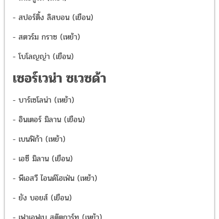
- สปอร์ติ้ง ลิสบอน (เยือน)
- สตวร์ม กราซ (เหย้า)
- โบโลญญ่า (เยือน)
เซอร์เวน่า ซเวซด้า
- บาร์เซโลน่า (เหย้า)
- อินเตอร์ มิลาน (เยือน)
- เบนฟิก้า (เหย้า)
- เอซี มิลาน (เยือน)
- พีเอสวี ไอนด์โฮเฟ่น (เหย้า)
- ยัง บอยส์ (เยือน)
- เฟาเอฟเบ สตุ๊ตการ์ท (เหย้า)