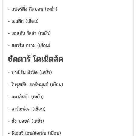
- สปอร์ติ้ง ลิสบอน (เหย้า)
- เซลติก (เยือน)
- แอสตัน วิลล่า (เหย้า)
- สตวร์ม กราซ (เยือน)
ชัคตาร์ โดเน็ตส์ค
- บาเยิร์น มิวนิค (เหย้า)
- โบรุสเซีย ดอร์ทมุนด์ (เยือน)
- อตาลันต้า (เหย้า)
- อาร์เซน่อล (เยือน)
- ยัง บอยส์ (เหย้า)
- พีเอสวี ไอนด์โฮเฟ่น (เยือน)