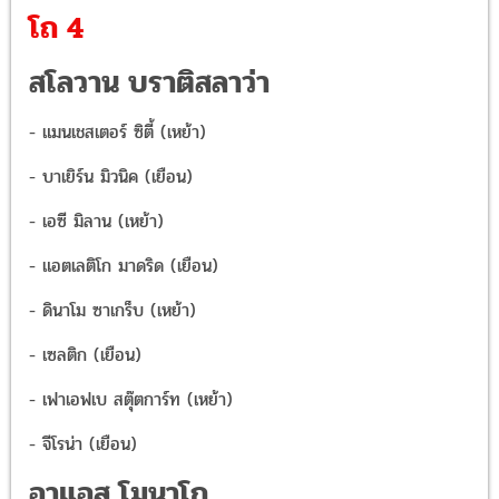
โถ 4
สโลวาน บราติสลาว่า
- แมนเชสเตอร์ ซิตี้ (เหย้า)
- บาเยิร์น มิวนิค (เยือน)
- เอซี มิลาน (เหย้า)
- แอตเลติโก มาดริด (เยือน)
- ดินาโม ซาเกร็บ (เหย้า)
- เซลติก (เยือน)
- เฟาเอฟเบ สตุ๊ตการ์ท (เหย้า)
- จีโรน่า (เยือน)
อาแอส โมนาโก