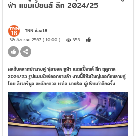
ฟ่า แชมเปี้ยนส์ ลีก 2024/25
TNN ช่อง16
30 สิงหาคม 2567 ( 10:00 )
355
ผลจับสลากประกบคู่ ฟุตบอล ยูฟ่า แชมเปี้ยนส์ ลีก ฤดูกาล
2024/25 รูปแบบใหม่ออกมาแล้ว งานนี้มีทีมใหญ่เจอกันหลายคู่
โดย ลิเวอร์พูล จะต้องดวล เรอัล มาดริด คู่ปรับเก่าอีกครั้ง