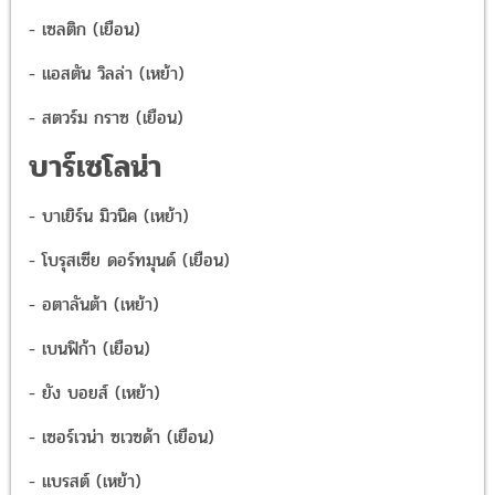
- เซลติก (เยือน)
- แอสตัน วิลล่า (เหย้า)
- สตวร์ม กราซ (เยือน)
บาร์เซโลน่า
- บาเยิร์น มิวนิค (เหย้า)
- โบรุสเซีย ดอร์ทมุนด์ (เยือน)
- อตาลันต้า (เหย้า)
- เบนฟิก้า (เยือน)
- ยัง บอยส์ (เหย้า)
- เซอร์เวน่า ซเวซด้า (เยือน)
- แบรสต์ (เหย้า)