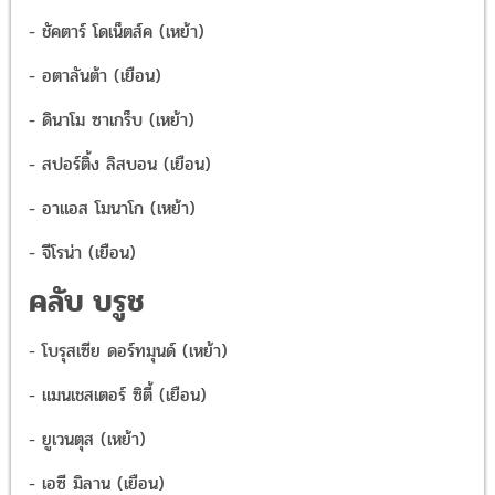
- ชัคตาร์ โดเน็ตส์ค (เหย้า)
- อตาลันต้า (เยือน)
- ดินาโม ซาเกร็บ (เหย้า)
- สปอร์ติ้ง ลิสบอน (เยือน)
- อาแอส โมนาโก (เหย้า)
- จีโรน่า (เยือน)
คลับ บรูช
- โบรุสเซีย ดอร์ทมุนด์ (เหย้า)
- แมนเชสเตอร์ ซิตี้ (เยือน)
- ยูเวนตุส (เหย้า)
- เอซี มิลาน (เยือน)