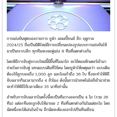
การแข่งขันฟุตบอลรายการ ยูฟ่า แชมเปี้ยนส์ ลีก ฤดูกาล
2024/25 ถือเป็นมิติใหม่มีการเปลี่ยนแปลงรูปแบบการแข่งขันให้
มาเป็นระบบลีก ทุกทีมจะเจอคู่แข่ง 8 ทีมที่แตกต่างกัน
โดยพิธีการจับคู่ระบบใหม่นี้มีขึ้นที่โมนาโก จะใช้คอมพิวเตอร์เข้ามา
ช่วยในการจับคู่ แทนแบบเดิมที่ใช้คน โดยยูฟ่าให้เหตุผลว่า แบบเดิม
ต้องใช้ลูกบอลถึง 1,000 ลูก และโถแก้วถึง 36 ใบ ซึ่งจะทำให้พิธี
จับฉลากกินเวลามากถึง 4 ชั่วโมง ดังนั้นการนำเทคโนโลยีเข้ามาช่วย
จะทำให้พิธีใช้เวลาเพียง 35 นาทีเท่านั้น
สำหรับการจับฉลากในครั้งนี้จะเป็นทีมวางออกเป็น 4 โถ (รวม 36
ทีม) แต่ละทีมจะถูกจับให้มาเจอ 2 ทีมที่แตกต่างกันในแต่ละโถ โดย
นัดหนึ่งจะได้เล่นในบ้าน อีกนัดจะต้องออกไปเป็นทีมเยือน