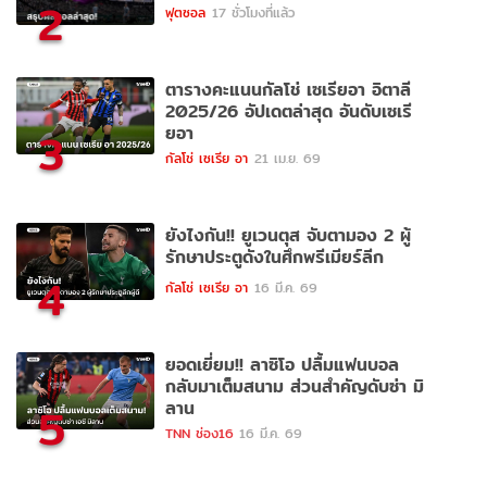
2
ฟุตซอล
17 ชั่วโมงที่แล้ว
ตารางคะแนนกัลโช่ เซเรียอา อิตาลี
2025/26 อัปเดตล่าสุด อันดับเซเรี
ยอา
3
กัลโช่ เซเรีย อา
21 เม.ย. 69
ยังไงกัน!! ยูเวนตุส จับตามอง 2 ผู้
รักษาประตูดังในศึกพรีเมียร์ลีก
4
กัลโช่ เซเรีย อา
16 มี.ค. 69
ยอดเยี่ยม!! ลาซิโอ ปลื้มแฟนบอล
กลับมาเต็มสนาม ส่วนสำคัญดับซ่า มิ
ลาน
5
TNN ช่อง16
16 มี.ค. 69