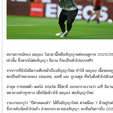
สถานการณ์ของ เมญอง ในเวลานี้เหลือสัญญาแค่จบฤดูกาล 2025/2
เท่านั้น ซึ่งหากไม่ต่อสัญญา มิลาน ก็จะเสียเค้าไปแบบฟรีๆ
จากการที่ยังไม่มีความคืบหน้าเรื่องสัญญาใหม่ ทำให้ เมญอง เนื้อหอมส
ตกเป็นเป้าหมายของ เปแอสเช, เชลซี และ ยูเวนตุส ที่หวังดึงตัวไปเฝ้าเ
ล่าสุด กาซเซตต้า เดลโล่ สปอร์ต สื่อิตาลี ออกมารายงานว่า เอซี มิลาน
พยายามทำทุกทาง เพื่อโน้มน้าวให้ เมญอง ต่อสัญญาใหม่
รายงานระบุว่า "ปีศาจแดงดำ" ได้ยื่นสัญญาใหม่ ค่าเหนื่อย 7 ล้านยูโรต่
ซึ่งรวมโบนัสเข้าไปแล้ว ส่วนระยะเวลาของสัญญา จะเซ็นกันยาวถึง 20