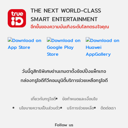
THE NEXT WORLD-CLASS
SMART ENTERTAINMENT
อีกขั้นของความบันเทิงระดับโลกตรงใจคุณ
วันนี้
ดู
สิทธิพิเศษ
อ่าน
เกม
ตาตั้ง
ช้อปปิ้ง
แพ็กเกจ
กล่องทรูไอดีทีวี
คอมมูนิตี้
บริการช่วยเหลือทรูไอดี
เกี่ยวกับทรูไอดี
ข้อกำหนดและเงื่อนไข
นโยบายความเป็นส่วนตัว
บริการช่วยเหลือ
ติดต่อเรา
Follow us