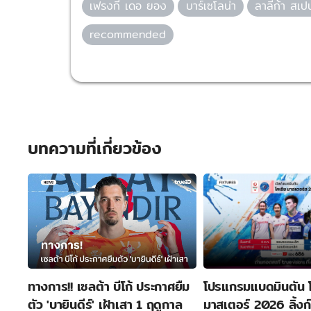
เฟรงกี้ เดอ ยอง
บาร์เซโลน่า
ลาลีก้า สเป
recommended
บทความที่เกี่ยวข้อง
ทางการ!! เซลต้า บีโก้ ประกาศยืม
โปรแกรมแบดมินตัน โ
ตัว 'บายินดีร์' เฝ้าเสา 1 ฤดูกาล
มาสเตอร์ 2026 ลิ้งก