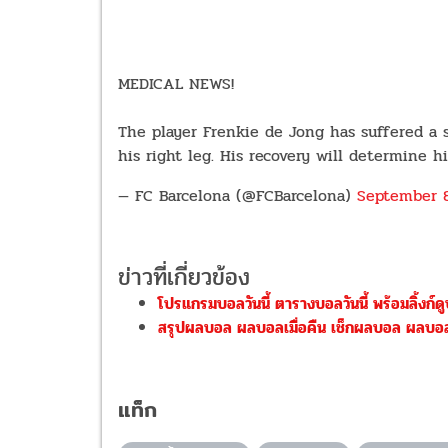
MEDICAL NEWS!
The player Frenkie de Jong has suffered a s
his right leg. His recovery will determine hi
— FC Barcelona (@FCBarcelona)
September 
ข่าวที่เกี่ยวข้อง
โปรแกรมบอลวันนี้ ตารางบอลวันนี้ พร้อมลิ้งก์
สรุปผลบอล ผลบอลเมื่อคืน เช็กผลบอล ผลบอลส
แท็ก