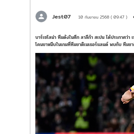
Jest07
10 กันยายน 2568 ( 09:47 )
บาร์เซโลน่า ทีมดังในศึก ลาลีก้า สเปน ได้ประกาศว่า เ
โคนขาหนีบในเกมที่ทีมชาติเนเธอร์แลนด์ พบกับ ทีมชาติ