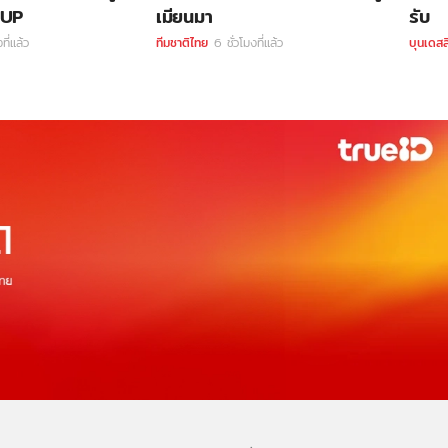
CUP
เมียนมา
รับ
ที่แล้ว
ทีมชาติไทย
6 ชั่วโมงที่แล้ว
บุนเดสล