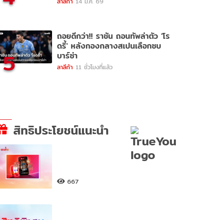
ลาลีก้า
14 มี.ค. 69
ถอยดีกว่า!! ราชัน ถอนทัพล่าตัว 'โร
ดรี้' หลังกองกลางสเปนเลือกซบ
5
บาร์ซ่า
ลาลีก้า
11 ชั่วโมงที่แล้ว
สิทธิประโยชน์แนะนำ
667