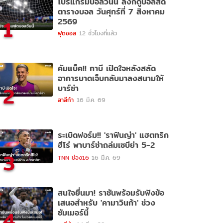
โปรแกรมบอลวันนี้ ลิ้งก์ดูบอลสด
ตารางบอล วันศุกร์ที่ 7 สิงหาคม
1
2569
ฟุตซอล
12 ชั่วโมงที่แล้ว
คัมแบ็ค!! กาบี เปิดใจหลังสลัด
อาการบาดเจ็บกลับมาลงสนามให้
2
บาร์ซ่า
ลาลีก้า
16 มี.ค. 69
ระเบิดฟอร์ม!! 'ราฟินญ่า' แฮตทริก
ฮีโร่ พาบาร์ซ่าถล่มเซบีย่า 5-2
3
TNN ช่อง16
16 มี.ค. 69
สนใจยื่นมา! ราชันพร้อมรับฟังข้อ
เสนอสำหรับ 'คามาวินก้า' ช่วง
4
ซัมเมอร์นี้