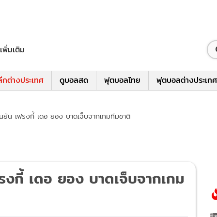
เพิ่มเติม
ีกต่างประเทศ
ดูบอลสด
ฟุตบอลไทย
ฟุตบอลต่างประเทศ
 ยืนยัน เฟรงกี้ เดอ ยอง บาดเจ็บจากเกมทีมชาติ
 เฟรงกี้ เดอ ยอง บาดเจ็บจากเกม