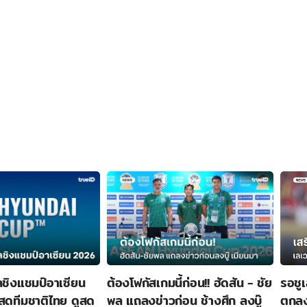
ชิงแชมป์อาเซียน
ต้องโฟกัสเกมนี้ก่อน!! ฮัดสัน - ชัย
รอชูเ
ูสดทีมชาติไทย ดูสด
พล แถลงข่าวก่อน ช้างศึก ลงบู๊
ตกลงค