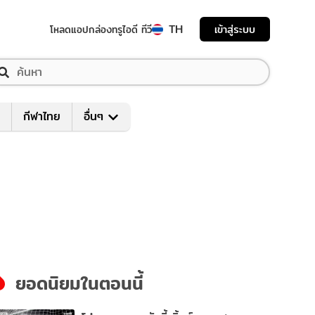
TH
เข้าสู่ระบบ
โหลดแอป
กล่องทรูไอดี ทีวี
กีฬาไทย
อื่นๆ
ยอดนิยมในตอนนี้