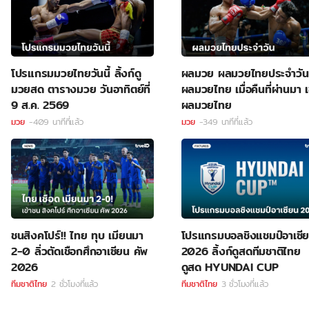
โปรแกรมมวยไทยวันนี้ ลิ้งก์ดู
ผลมวย ผลมวยไทยประจำวัน
มวยสด ตารางมวย วันอาทิตย์ที่
ผลมวยไทย เมื่อคืนที่ผ่านมา เ
9 ส.ค. 2569
ผลมวยไทย
มวย
-409 นาทีที่แล้ว
มวย
-349 นาทีที่แล้ว
ชนสิงคโปร์!! ไทย ทุบ เมียนมา
โปรแกรมบอลชิงแชมป์อาเซี
2-0 ลิ่วตัดเชือกศึกอาเซียน คัพ
2026 ลิ้งก์ดูสดทีมชาติไทย
2026
ดูสด HYUNDAI CUP
ทีมชาติไทย
2 ชั่วโมงที่แล้ว
ทีมชาติไทย
3 ชั่วโมงที่แล้ว