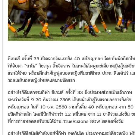
ซีเกมส์ ครั้งที่ 33 เปิดฉากวันแรกชิง 40 เหรียญทอง โดยทัพนักกีฬาไ
ให้จับตา "นาโน" วัชรกุล ลิ้มจิตรกร ในเทควันโดพุมเซ่เดี่ยวหญิงลุ้นเหรี
แรกให้ไทย พร้อมศึกสำคัญฟุตบอลหญิงทีมชาติไทย ปะทะ สิงคโปร์ แ
วอลเลย์บอลหญิงไทยลงสนามนัดแรก
อย่างไรก็ดีมหกรรมกีฬา ซีเกมส์ ครั้งที่ 33 ซึ่งประเทศไทยเป็นเจ้าภาพ
ระหว่างวันที่ 9-20 ธันวาคม 2568 เดินหน้าเข้าสู่วันแรกของการชิงชัย
เหรียญทอง วันที่ 10 ธ.ค. 2568 รวมทั้งสิ้น 40 เหรียญทอง จาก 50
ชนิดกีฬาหลัก โดยมีนักกีฬากว่า 1.2 หมื่นคน จาก 11 ชาติร่วมแข่งขัน 
ที่การถ่ายทอดสดรับชมได้ผ่าน TrueVisions NOW ตลอดทั้งวัน
อย่างไรก็ดีไฮไลต์สำคัญอยู่ที่กีฬา เทควันโด ประเภทพุมเซ่เดี่ยวหญิง ฟรี