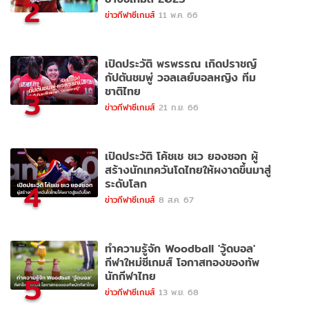
2
ข่าวกีฬาซีเกมส์
11 พ.ค. 66
เปิดประวัติ พรพรรณ เกิดปราชญ์
กัปตันชมพู่ วอลเลย์บอลหญิง ทีม
ชาติไทย
3
ข่าวกีฬาซีเกมส์
21 ก.ย. 66
เปิดประวัติ โค้ชเช ชเว ยองซอก ผู้
สร้างนักเทควันโดไทยให้ผงาดขึ้นมาสู่
ระดับโลก
4
ข่าวกีฬาซีเกมส์
8 ส.ค. 67
ทำความรู้จัก Woodball 'วู้ดบอล'
กีฬาใหม่ซีเกมส์ โอกาสทองของทัพ
นักกีฬาไทย
5
ข่าวกีฬาซีเกมส์
13 พ.ย. 68