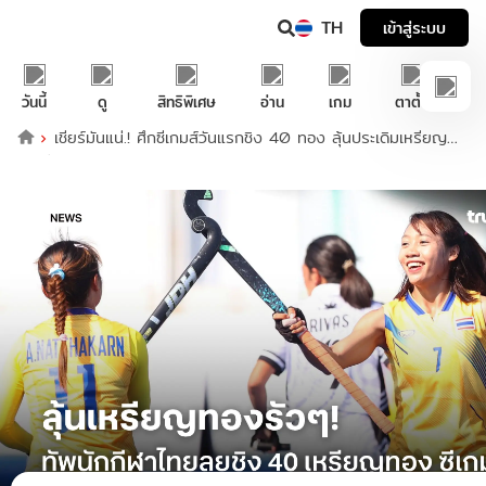
TH
เข้าสู่ระบบ
วันนี้
ดู
สิทธิพิเศษ
อ่าน
เกม
ตาตั้ง
เชียร์มันแน่.! ศึกซีเกมส์วันแรกชิง 40 ทอง ลุ้นประเดิมเหรียญ
แรกทัพไทย