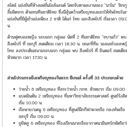
สไตล์ แข่งขันที่ห้างแฟชั่นไอส์แลนด์ โดยจับตาผลงานของ "นาโน" วัชรก
ลิ้มจิตรกร ตัวแทนทีมชาติไทย ซึ่งมีลุ้นคว้าเหรียญทองแรกให้ทัพไทยใน
แข่งขันที่มีผู้เข้าแข่งเพียง 2 ชาติ ได้แก่ ไทย และสิงคโปร์ เริ่มเวลา 09
น.
ด้านฟุตบอลหญิง รอบแรก กลุ่มเอ นัดที่ 2 ทีมชาติไทย "ชบาแก้ว" พบ
สิงคโปร์ ที่ ชลบุรี สเตเดียม เวลา 18.30 น. ขณะที่ทีม วอลเลย์บอลหญ
ไทย ลงประเดิมสนามรอบแรก กลุ่มเอ พบ สิงคโปร์ ที่ อินดอร์ สเตเดีย
หัวหมาก เวลา 17.30 น.
ส่วนโปรแกรมชิงเหรียญทองวันแรก ซีเกมส์ ครั้งที่ 33 ประกอบด้วย
ว่ายน้ำ 6 เหรียญทอง ที่สระว่ายน้ำ กกท. หัวหมาก เริ่ม 09.00 
แบดมินตัน 2 เหรียญทอง ที่มหาวิทยาลัยธรรมศาสตร์ ศูนย์รังสิ
เริ่ม 10.00 น.
เรือพาย/แคนู 6 เหรียญทอง ที่ศูนย์ฝึกกีฬาพายเรือ กองทัพเรือ
ชลบุรี เริ่ม 09.00 น.
ยูยิตสู 6 เหรียญทอง ที่โรงเรียนนายเรืออากาศนวมินทร์กษัตริยาธ