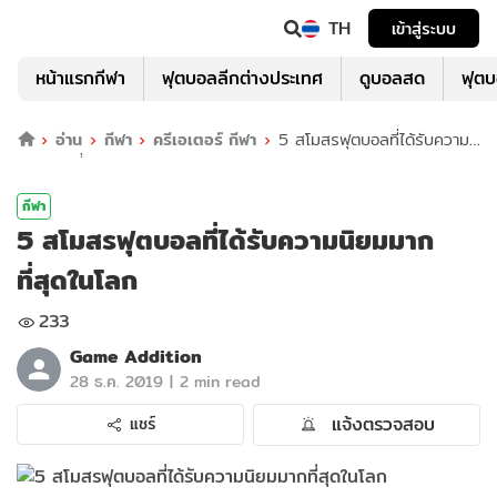
TH
เข้าสู่ระบบ
หน้าแรกกีฬา
ฟุตบอลลีกต่างประเทศ
ดูบอลสด
ฟุต
อ่าน
กีฬา
ครีเอเตอร์ กีฬา
5 สโมสรฟุตบอลที่ได้รับความ
นิยมมากที่สุดในโลก
กีฬา
5 สโมสรฟุตบอลที่ได้รับความนิยมมาก
ที่สุดในโลก
233
Game Addition
|
28 ธ.ค. 2019
2 min read
แจ้งตรวจสอบ
แชร์