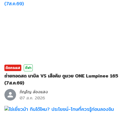
ติดกระแส
กีฬา
ถ่ายทอดสด นาบิล VS เสือคิม ดูมวย ONE Lumpinee 165
(7ส.ค.69)
ภิญโญ ส่องแสง
07 ส.ค. 2026