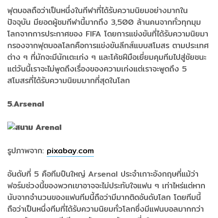
ฟุตบอลถือว่าเป็นหนึ่งในกีฬาที่ได้รับความนิยมอย่างมากใน
ปัจจุบัน มียอดผู้ชมกีฬานี้มากถึง 3,500 ล้านคนจากทั่วทุกมุม
โลกจากการประกาศของ FIFA โดยการแข่งขันที่ได้รับความนิยมา
กรองจากฟุตบอลโลกคือการแข่งขันลีกส์แบบสโมสร ตามประเทศ
ต่าง ๆ ที่มักจะมีนักเตะเก่ง ๆ และโค้ชฝีมือเยี่ยมคุมทีมไปสู่ชัยชนะ
แต่วันนี้เราจะไม่พูดถึงเรื่องของความเก่งแต่เราจะพูดถึง 5
สโมสรที่ได้รับความนิยมมากที่สุดในโลก
5.Arsenal
รูปภาพจาก:
pixabay.com
อันดับที่ 5 คือทีมปืนใหญ่ Arsenal ประจำเกาะอังกฤษที่แม้ว่า
ฟอร์มช่วงนี้ของพวกเขาอาจจะไม่ประทับใจแฟน ๆ เท่าไหร่แต่หาก
นับจากจำนวนของแฟนทีมนี้ถือว่ามีมากติดอันดับโลก โดยทีมนี้
ถือว่าเป็นหนึ่งทีมที่ได้รับความนิยมทั่วโลกซึ่งมีแฟนบอลมากกว่า