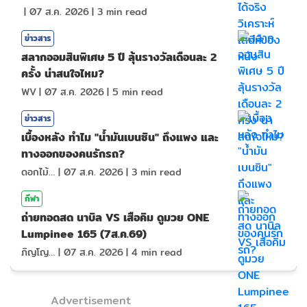
|
07 ส.ค. 2026
|
3
min read
ข่าวสาร
สลากออมสินพิเศษ 5 ปี ลุ้นรางวัลเดือนละ 2
ครั้ง น่าสนใจไหม?
WV
|
07 ส.ค. 2026
|
5
min read
ข่าวสาร
เบื้องหลัง ทำไม "น้ำมันเบนซิน" ถึงแพง และ
ทางออกของคนรักรถ?
ดอกไม้กับสายน้ำ
|
07 ส.ค. 2026
|
3
min read
กีฬา
ถ่ายทอดสด นาบิล VS เสือคิม ดูมวย ONE
Lumpinee 165 (7ส.ค.69)
ภิญโญ ส่องแสง
|
07 ส.ค. 2026
|
4
min read
Advertisement