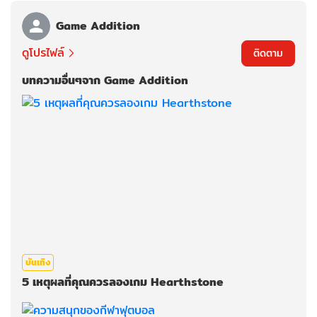
Game Addition
ดูโปรไฟล์
ติดตาม
บทความอื่นๆจาก Game Addition
บันเทิง
5 เหตุผลที่คุณควรลองเกม Hearthstone