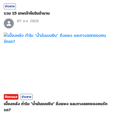
ข่าวสาร
รวม 15 เทพเจ้าจีนในตำนาน
07 ส.ค. 2026
ติดกระแส
ข่าวสาร
เบื้องหลัง ทำไม "น้ำมันเบนซิน" ถึงแพง และทางออกของคนรัก
รถ?