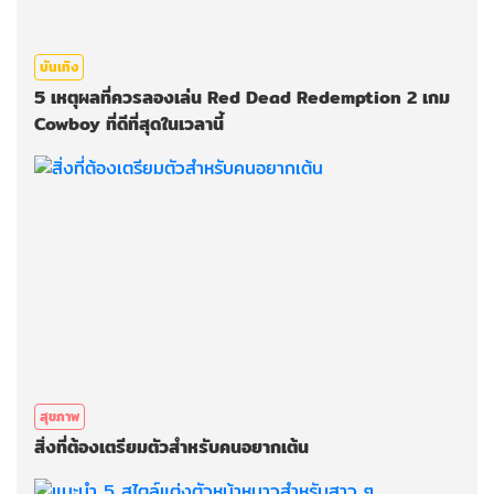
บันเทิง
5 เหตุผลที่ควรลองเล่น Red Dead Redemption 2 เกม
Cowboy ที่ดีที่สุดในเวลานี้
สุขภาพ
สิ่งที่ต้องเตรียมตัวสำหรับคนอยากเต้น