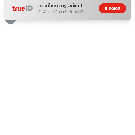
ดาวน์โหลด ทรูไอดีแอป
วิธีง้อแฟนผู้หญิงที่เกิดวันเสาร์
โหลดเลย
สัมผัสโลกไร้ขีดจำกัดกับทรูไอดี
07 ส.ค. 2026
ข่าวสาร
มือถือเต็มบ่อย? 6 วิธีเคลียร์พื้นที่โดยไม่ต้องลบรูป
07 ส.ค. 2026