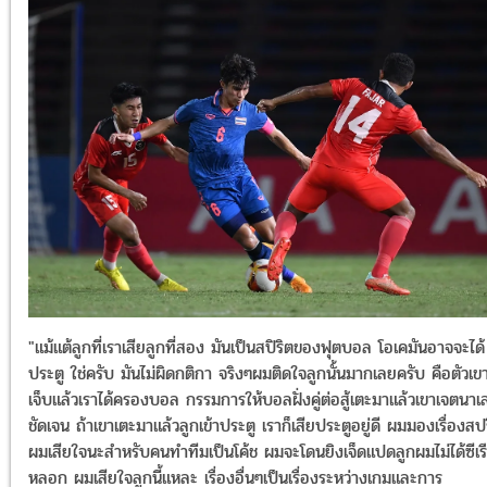
"แม้แต้ลูกที่เราเสียลูกที่สอง มันเป็นสปิริตของฟุตบอล โอเคมันอาจจะได้
ประตู ใช่ครับ มันไม่ผิดกติกา จริงๆผมติดใจลูกนั้นมากเลยครับ คือตัวเข
เจ็บแล้วเราได้ครองบอล กรรมการให้บอลฝั่งคู่ต่อสู้เตะมาแล้วเขาเจตนาเล
ชัดเจน ถ้าเขาเตะมาแล้วลูกเข้าประตู เราก็เสียประตูอยู่ดี ผมมองเรื่องสป
ผมเสียใจนะสำหรับคนทำทีมเป็นโค้ช ผมจะโดนยิงเจ็ดแปดลูกผมไม่ได้ซีเร
หลอก ผมเสียใจลูกนี้แหละ เรื่องอื่นๆเป็นเรื่องระหว่างเกมและการ