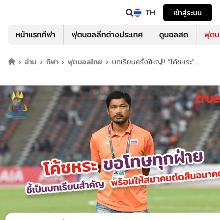
TH
เข้าสู่ระบบ
หน้าแรกกีฬา
ฟุตบอลลีกต่างประเทศ
ดูบอลสด
ฟุต
อ่าน
กีฬา
ฟุตบอลไทย
บทเรียนครั้งใหญ่!! "โค้ชหระ"
ขอโทษ พร้อมให้สมาคมพิจารณาอนาคต