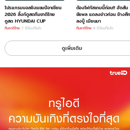
โปรแกรมบอลชิงแชมป์อาเซียน
ต้องโฟกัสเกมนี้ก่อน!! ฮัดสัน
2026 ลิ้งก์ดูสดทีมชาติไทย
ชัยพล แถลงข่าวก่อน ช้างศึ
ดูสด HYUNDAI CUP
ลงบู๊ เมียนมา
ทีมชาติไทย
7 ชั่วโมงที่แล้ว
ทีมชาติไทย
8 ชั่วโมงที่แล้ว
ดูเพิ่มเติม