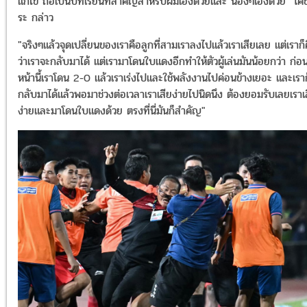
แก้ไข ถือเป็นบทเรียนที่สำคัญสำหรับผมเองด้วยและ น้องๆเองด้วย" โค้
ระ กล่าว
"จริงๆแล้วจุดเปลี่ยนของเราคือลูกที่สามเราลงไปแล้วเราเสียเลย แต่เราก็
ว่าเราจะกลับมาได้ แต่เรามาโดนใบแดงอีกทำให้ตัวผู้เล่นมันน้อยกว่า ก่อ
หน้านี้เราโดน 2-0 แล้วเราเร่งไปและใช้พลังงานไปค่อนข้างเยอะ และเราก
กลับมาได้แล้วพอมาช่วงต่อเวลาเราเสียง่ายไปนิดนึง ต้องยอมรับเลยเราเ
ง่ายและมาโดนใบแดงด้วย ตรงที่นี่มันก็สำคัญ"