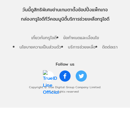
วันนี้
ดู
สิทธิพิเศษ
อ่าน
เกม
ตาตั้ง
ช้อปปิ้ง
แพ็กเกจ
กล่องทรูไอดีทีวี
คอมมูนิตี้
บริการช่วยเหลือทรูไอดี
เกี่ยวกับทรูไอดี
ข้อกำหนดและเงื่อนไข
นโยบายความเป็นส่วนตัว
บริการช่วยเหลือ
ติดต่อเรา
Follow us
Copyright © True Digital Group Company Limited.
All rights reserved