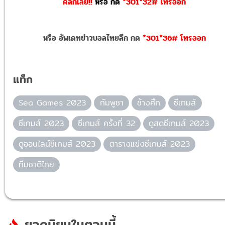
คลิกเลย!!
หรือ
กด
*301*32# โทรออก
หรือ อัพเดทข่าวบอลไทยลีก กด
*301*36# โทรออก
แท็ก
Sea Games 2023
กัมพูชา
ช้างศึก
ซีเกมส์
ซีเกมส์ 2023
ซีเกมส์ ครั้งที่ 32
ดูสดซีเกมส์ 2023
ดูออนไลน์ซีเกมส์ 2023
ตารางแข่งซีเกมส์ 2023
ทีมชาติไทย
ยอดนิยมในตอนนี้