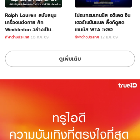
Ralph Lauren สนับสนุน
โปรแกรมเทนนิส อดิเลด อิน
เครื่องแต่งกาย ศึก
เตอร์เนชันแนล ลิ้งก์ดูสด
Wimbledon อย่างเป็น
เทนนิส WTA 500
ทางการ
กีฬาต่างประเทศ
10 ก.ค. 69
กีฬาต่างประเทศ
12 ม.ค. 69
ดูเพิ่มเติม