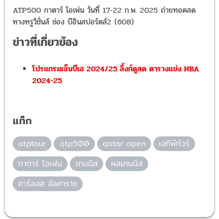
ATP500
กาตาร์ โอเพ่น วันที่
17-22
ก
.
พ
. 2025
ถ่ายทอดสด
ทางทรูวิชั่นส์ ช่อง บีอินสปอร์ตส์
2 (608)
ข่าวที่เกี่ยวข้อง
โปรแกรมเอ็นบีเอ 2024/25 ลิ้งก์ดูสด ตารางแข่ง NBA
2024-25
แท็ก
atptour
atp500
qatar open
เอทีพีทัวร์
กาตาร์ โอเพ่น
เทนนิส
ผลเทนนิส
คาร์ลอส อัลคาราซ