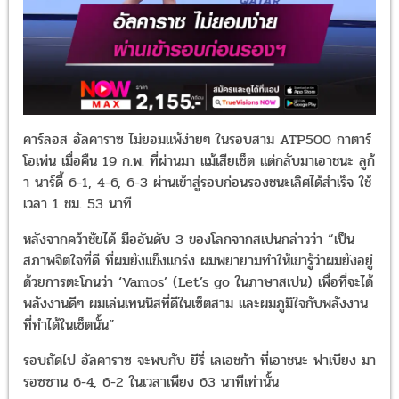
คาร์ลอส อัลคาราซ ไม่ยอมแพ้ง่ายๆ ในรอบสาม
ATP500
กาตาร์
โอเพ่น เมื่อคืน
19
ก
.
พ
.
ที่ผ่านมา แม้เสียเซ็ต แต่กลับมาเอาชนะ ลูก้
า นาร์ดี้
6-1, 4-6, 6-3
ผ่านเข้าสู่รอบก่อนรองชนะเลิศได้สำเร็จ ใช้
เวลา
1
ชม
. 53
นาที
หลังจากคว้าชัยได้ มืออันดับ
3
ของโลกจากสเปนกล่าวว่า “เป็น
สภาพจิตใจที่ดี ที่ผมยังแข็งแกร่ง ผมพยายามทำให้เขารู้ว่าผมยังอยู่
ด้วยการตะโกนว่า ‘
Vamos’ (Let’s go
ในภาษาสเปน
)
เพื่อที่จะได้
พลังงานดีๆ ผมเล่นเทนนิสที่ดีในเซ็ตสาม และผมภูมิใจกับพลังงาน
ที่ทำได้ในเซ็ตนั้น”
รอบถัดไป อัลคาราซ จะพบกับ ยีรี่ เลเอชก้า ที่เอาชนะ ฟาเบียง มา
รอซซาน
6-4, 6-2
ในเวลาเพียง
63
นาทีเท่านั้น