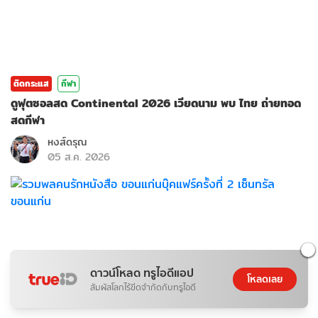
ติดกระแส
กีฬา
ดูฟุตซอลสด Continental 2026 เวียดนาม พบ ไทย ถ่ายทอด
สดกีฬา
หงส์ดรุณ
05 ส.ค. 2026
ดาวน์โหลด ทรูไอดีแอป
โหลดเลย
สัมผัสโลกไร้ขีดจำกัดกับทรูไอดี