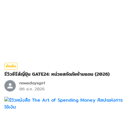
บันเทิง
รีวิวซีรีส์ญี่ปุ่น GATE24: หน่วยสกัดภัยข้ามแดน (2026)
nowadaysgirl
06 ส.ค. 2026