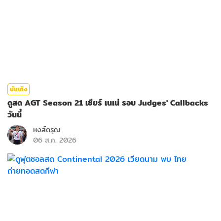
บันเทิง
ดูสด AGT Season 21 เชียร์ เนเน่ รอบ Judges' Callbacks
วันนี้
หงส์ดรุณ
06 ส.ค. 2026