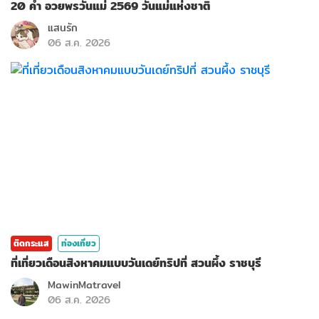
20 คำ อวยพรวันแม่ 2569 วันแม่แห่งชาติ
แสนรัก
06 ส.ค. 2026
ติดกระแส
ท่องเที่ยว
ที่เที่ยวเดือนสิงหาคมแบบวันเดย์ทริปที่ สวนผึ้ง ราชบุรี
MawinMatravel
06 ส.ค. 2026