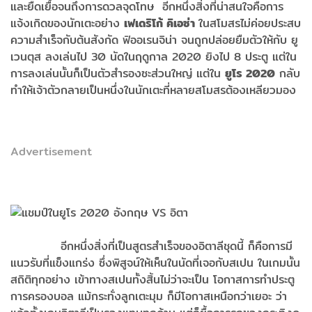
และยืดเยื้อจนถึงการดวลจุดโทษ อีกหนึ่งสิ่งที่น่าสนใจคือการ
แจ้งเกิดของนักเตะอย่าง
เฟเดริโก้ คิเอซ่า
ในสโมสรไม่ค่อยประสบ
ความสำเร็จกับต้นสังกัด ฟิออเรนจิน่า จนถูกปล่อยยืมตัวให้กับ ยู
เวนตุส ลงเล่นไป 30 นัดในฤดูกาล 2020 ยิงไป 8 ประตู แต่ใน
การลงเล่นนั้นก็เป็นตัวสำรองซะส่วนใหญ่ แต่ใน
ยูโร 2020
กลับ
ทำให้เจ้าตัวกลายเป็นหนึ่งในนักเตะที่หลายสโมสรต้องเหลียวมอง
Advertisement
อีกหนึ่งสิ่งที่เป็นสูตรสำเร็จของอิตาลีชุดนี้ ก็คือการมี
แนวรับที่แข็งแกร่ง ซึ่งพิสูจน์ให้เห็นในนัดที่เจอกับสเปน ในเกมนั้น
สถิติทุกอย่าง เข้าทางสเปนทั้งสิ้นไม่ว่าจะเป็น โอกาสการทำประตู
การครองบอล แม้กระทั่งลูกเตะมุม ก็มีโอกาสเหนือกว่าเยอะ ว่า