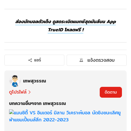
ส่องนักบอลตัวเต็ง ดูสดระเบิดแมทช์สุดมันส์บน App
TrueID โหลดฟรี !
แจ้งตรวจสอบ
แชร์
เทพสุวรรณ
ดูโปรไฟล์
ติดตาม
บทความอื่นๆจาก เทพสุวรรณ