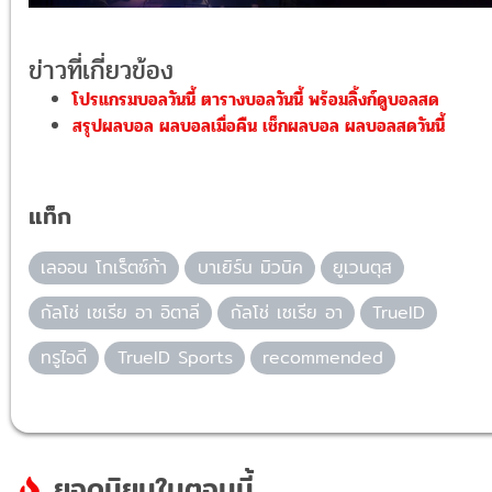
ข่าวที่เกี่ยวข้อง
โปรแกรมบอลวันนี้ ตารางบอลวันนี้ พร้อมลิ้งก์ดูบอลสด
สรุปผลบอล ผลบอลเมื่อคืน เช็กผลบอล ผลบอลสดวันนี้
แท็ก
เลออน โกเร็ตซ์ก้า
บาเยิร์น มิวนิค
ยูเวนตุส
กัลโช่ เซเรีย อา อิตาลี
กัลโช่ เซเรีย อา
TrueID
ทรูไอดี
TrueID Sports
recommended
ยอดนิยมในตอนนี้