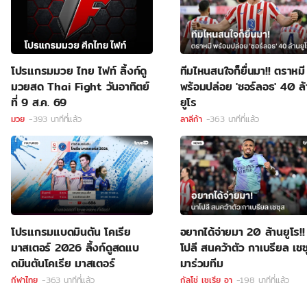
โปรแกรมมวย ไทย ไฟท์ ลิ้งก์ดู
ทีมไหนสนใจก็ยื่นมา!! ตราหมี
มวยสด Thai Fight วันอาทิตย์
พร้อมปล่อย 'ซอร์ลอธ' 40 ล้
ที่ 9 ส.ค. 69
ยูโร
มวย
-393 นาทีที่แล้ว
ลาลีก้า
-363 นาทีที่แล้ว
โปรแกรมแบดมินตัน โคเรีย
อยากได้จ่ายมา 20 ล้านยูโร!!
มาสเตอร์ 2026 ลิ้งก์ดูสดแบ
โปลี สนคว้าตัว กาเบรียล เชซ
ดมินตันโคเรีย มาสเตอร์
มาร่วมทีม
กีฬาไทย
-363 นาทีที่แล้ว
กัลโช่ เซเรีย อา
-198 นาทีที่แล้ว