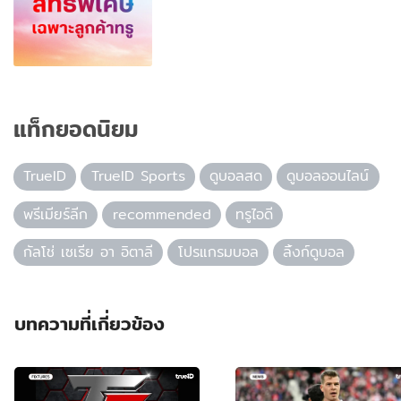
แท็กยอดนิยม
TrueID
TrueID Sports
ดูบอลสด
ดูบอลออนไลน์
พรีเมียร์ลีก
recommended
ทรูไอดี
กัลโช่ เซเรีย อา อิตาลี
โปรแกรมบอล
ลิ้งก์ดูบอล
บทความที่เกี่ยวข้อง