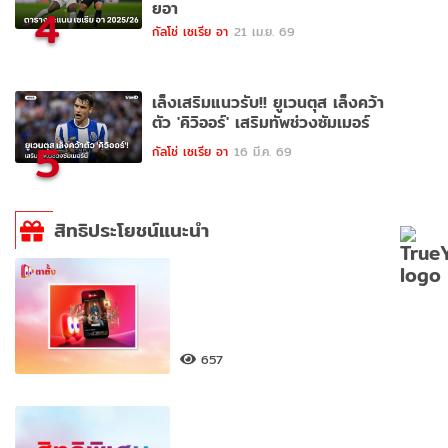
ยอา
4
กัลโช่ เซเรีย อา
21 เม.ย. 69
เล็งเสริมแนวรับ!! ยูเวนตุส เล็งคว้า
ตัว 'คิวิออร์' เสริมทัพช่วงซัมเมอร์
5
กัลโช่ เซเรีย อา
16 มี.ค. 69
สิทธิประโยชน์แนะนำ
657