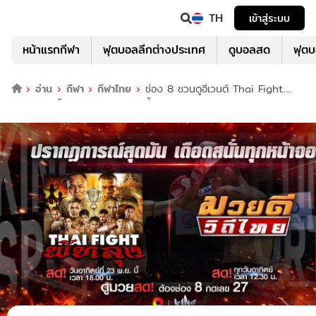
TH
เข้าสู่ระบบ
หน้าแรกกีฬา
ฟุตบอลลีกต่างประเทศ
ดูบอลสด
ฟุต
อ่าน
กีฬา
กีฬาไทย
ช่อง 8 ชวนดูอีเวนต์ Thai Fight
พัทลุง จัดเต็มความสนุก อาทิตย์นี้