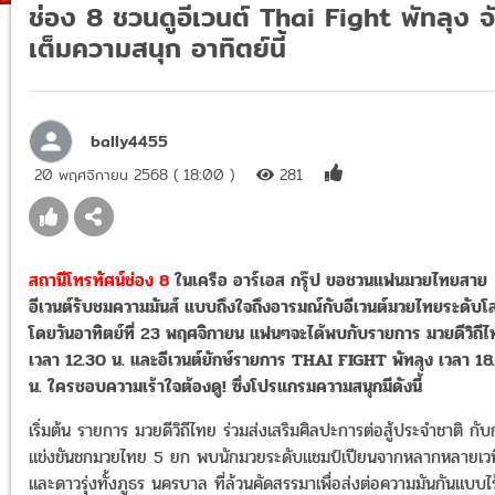
ช่อง 8 ชวนดูอีเวนต์ Thai Fight พัทลุง จ
เต็มความสนุก อาทิตย์นี้
bally4455
20 พฤศจิกายน 2568 ( 18:00 )
281
สถานีโทรทัศน์ช่อง 8
ในเครือ อาร์เอส กรุ๊ป ขอชวนแฟนมวยไทยสาย
อีเวนต์รับชมความมันส์ แบบถึงใจถึงอารมณ์กับอีเวนต์มวยไทยระดับโ
โดยวันอาทิตย์ที่ 23 พฤศจิกายน แฟนๆจะได้พบกับรายการ มวยดีวิถี
เวลา 12.30 น. และอีเวนต์ยักษ์รายการ THAI FIGHT พัทลุง เวลา 18
น. ใครชอบความเร้าใจต้องดู! ซึ่งโปรแกรมความสนุกมีดังนี้
เริ่มต้น รายการ มวยดีวิถีไทย ร่วมส่งเสริมศิลปะการต่อสู้ประจำชาติ กั
แข่งขันชกมวยไทย 5 ยก พบนักมวยระดับแชมป์เปียนจากหลากหลายเวท
และดาวรุ่งทั้งภูธร นครบาล ที่ล้วนคัดสรรมาเพื่อส่งต่อความมันกันแบบไร