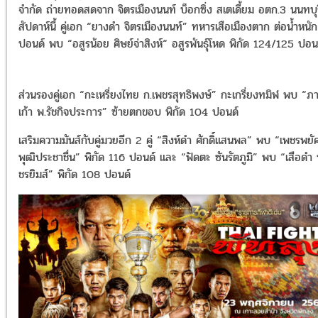
จำกัด ถ่ายทอดสดจาก จิตรเมืองนนท์ บ็อกซิ่ง สเตเดี้ยม อตก.3 นนทบุร
สัปดาห์นี้ คู่เอก “ยางดำ จิตรเมืองนนท์” ทหารเสือเมืองตาก ต่อน้ำหนัก
ปอนด์ พบ “อสูรน้อย ศิษย์จ่าสิงห์“ อสูรพันธุ์โหด พิกัด 124/125 ปอน
ส่วนรองคู่เอก “กะเหรี่ยงไทย ก.เพชรสุทธิพงษ์” กะเกรี่ยงทมิฬ พบ “ภ
เก้า พ.รัชกิจประการ” ซ้ายตกขอบ พิกัด 104 ปอนด์
เสริมความมันส์กับคู่มวยอีก 2 คู่ “สิงห์ดำ ศักดิ์แสนพล” พบ “เพชรพยัค
พุฒิประชาชื่น” พิกัด 116 ปอนด์ และ “ฟัดตะ ซันรัตภูมิ” พบ “เสือดำ
ชรยิมส์” พิกัด 108 ปอนด์