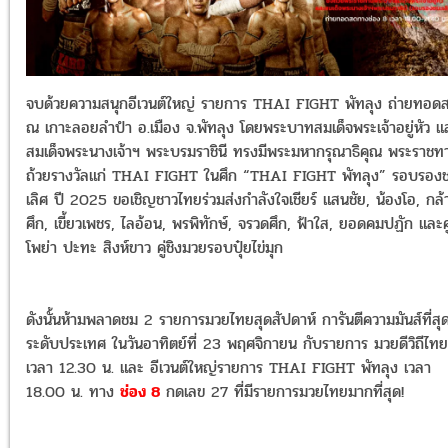
จบด้วยความสนุกอีเวนต์ใหญ่ รายการ THAI FIGHT พัทลุง ถ่ายทอด
ณ เกาะลอยลำปำ อ.เมือง จ.พัทลุง โดยพระบาทสมเด็จพระเจ้าอยู่หัว แ
สมเด็จพระนางเจ้าฯ พระบรมราชินี ทรงมีพระมหากรุณาธิคุณ พระราชท
ถ้วยรางวัลแก่ THAI FIGHT ในศึก “THAI FIGHT พัทลุง” รอบรอง
เลิศ ปี 2025 ขอเชิญชาวไทยร่วมส่งกำลังใจเชียร์ แสนชัย, น้องโอ, กล้
ศึก, เขี้ยวเพชร, ไลอ้อน, พรพิทักษ์, จรวดศึก, ฟ้าใส, ยอดคมปฏัก และคู
โพย่า ปะทะ สิงห์ขาว คู่ชิงมวยรอบปุ๋ยไข่มุก
ดังนั้นห้ามพลาดชม 2 รายการมวยไทยสุดสัปดาห์ การันตีความมันส์ที่สุ
ระดับประเทศ ในวันอาทิตย์ที่ 23 พฤศจิกายน กับรายการ มวยดีวิถีไทย
เวลา 12.30 น. และ อีเวนต์ใหญ่รายการ THAI FIGHT พัทลุง เวลา
18.00 น. ทาง
ช่อง 8
กดเลข 27 ที่มีรายการมวยไทยมากที่สุด!