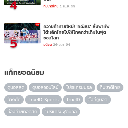
4
ทีมชาติไทย
1 เม.ย. 69
ความท้าทายใหม่! 'คณิสร' ลั่นพาทัพ
โต๊ะเล็กไทยไปให้ไกลกว่าเดิมในฟุต
ซอลโลก
5
มติชน
20 ส.ค. 64
แท็กยอดนิยม
ดูบอลสด
ดูบอลออนไลน์
โปรแกรมบอล
ทีมชาติไทย
ช้างศึก
TrueID Sports
TrueID
ลิ้งก์ดูบอล
ช่องถ่ายทอดสด
โปรแกรมฟุตบอล