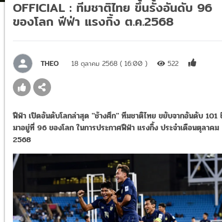
OFFICIAL : ทีมชาติไทย ขึ้นรั้งอันดับ 96
ของโลก ฟีฟ่า แรงกิ้ง ต.ค.2568
THEO
18 ตุลาคม 2568 ( 16:00 )
522
ฟีฟ่า เปิดอันดับโลกล่าสุด "ช้างศึก" ทีมชาติไทย ขยับจากอันดับ 101 ข
มาอยู่ที่ 96 ของโลก ในการประกาศฟีฟ่า แรงกิ้ง ประจำเดือนตุลาคม
2568