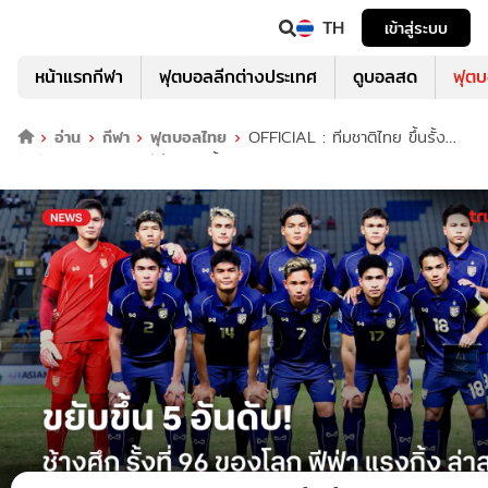
TH
เข้าสู่ระบบ
หน้าแรกกีฬา
ฟุตบอลลีกต่างประเทศ
ดูบอลสด
ฟุต
อ่าน
กีฬา
ฟุตบอลไทย
OFFICIAL : ทีมชาติไทย ขึ้นรั้ง
อันดับ 96 ของโลก ฟีฟ่า แรงกิ้ง ต.ค.2568