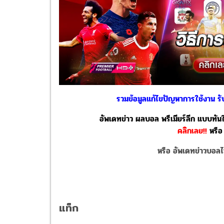
รวมข้อมูลแก้ไขปัญหาการใช้งาน รับ
อัพเดทข่าว ผลบอล พรีเมียร์ลีก แบบทันใจ
คลิกเลย!!
หรือ
หรือ อัพเดทข่าวบอล
แท็ก