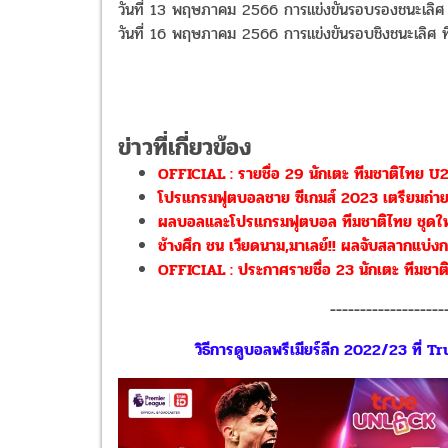
วันที่ 13 พฤษภาคม 2566 การแข่งขันรอบรองชนะเลิศ ท
วันที่ 16 พฤษภาคม 2566 การแข่งขันรอบชิงชนะเลิศ ที
ข่าวที่เกี่ยวข้อง
OFFICIAL : รายชื่อ 29 นักเตะ ทีมชาติไทย U23
โปรแกรมฟุตบอลชาย ซีเกมส์ 2023 เตรียมถ่าย
ผลบอลและโปรแกรมฟุตบอล ทีมชาติไทย ชุดให
ช้างศึก ชน เวียดนาม,มาเลย์!! ผลจับสลากแบ่ง
OFFICIAL : ประกาศรายชื่อ 23 นักเตะ ทีมชาต
-------------------
วิธีการดูบอลพรีเมียร์ลีก 2022/23 ที่ T