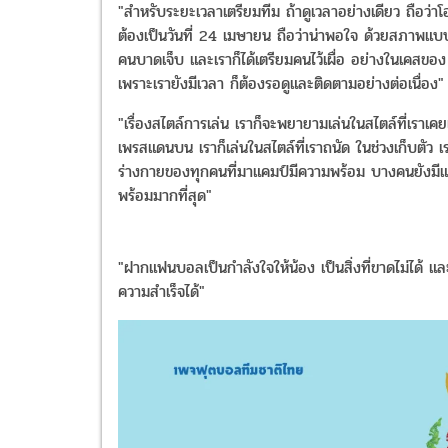
"สำหรับระยะเวลาเตรียมทีม ถ้าดูเวลาอย่างเดียว ถือว่าโ
ต้องเป็นวันที่ 24 เมษายน ถือว่าน่าพอใจ ด้วยสภาพแบบน
คนบาดเจ็บ และเราก็ได้เตรียมคนไว้เผื่อ อย่างในเคสของ 
เพราะเรายังมีเวลา ก็ต้องรอดูและติดตามอย่างต่อเนื่อง"
"เรื่องสไตล์การเล่น เราก็จะพยายามเล่นในสไตล์ที่เราเคย
เพรสแดนบน เราก็เล่นในสไตล์ที่เราถนัด ในช่วงเก็บตัว เ
ร่างกายของทุกคนที่มาแคมป์มีความพร้อม บางคนยังมีแ
พร้อมมากที่สุด"
"ฝากแฟนบอลเป็นกำลังใจให้น้อง เป็นสิ่งที่ขาดไม่ได้ แ
ความสำเร็จได้"