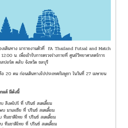
จะต้องเดินทาง มารายงานตัวที่ FA Thailand Futsal and Match
00 น. เพื่อเข้ารับการตรวจร่างกายที่ ศูนย์วิทยาศาสตร์การ
สปอร์ต คลับ จังหวัด ชลบุรี
้เหลือ 20 คน ก่อนเดินทางไปประเทศกัมพูชา ในวันที่ 27 เมษายน
์ มีดังนี้
สิงคโปร์ ที่ ปรินซ์ สเตเดี้ยม
มาเลเซีย ที่ ปรินซ์ สเตเดี้ยม
มชาติไทย ที่ ปรินซ์ สเตเดี้ยม
ทีมชาติไทย ที่ ปรินซ์ สเตเดี้ยม