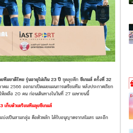
ทีมชาติไทย รุ่นอายุไม่เกิน 23 ปี
ชุดลุยศึก
ซีเกมส์ ครั้งที่ 32
ฤษภาคม 2566 ออกมาเปิดเผยแผนการเตรียมทีม หลังประกาศเรียก
าให้เหลือ 20 คน ก่อนเดินทางในวันที่ 27 เมษายนนี้
 เก็บตัวเตรียมทีมลุยซีเกมส์
โดยแบ่งเป็นสามกลุ่ม คือตัวหลัก ได้รับอนุญาตจากสโมสร และอีก