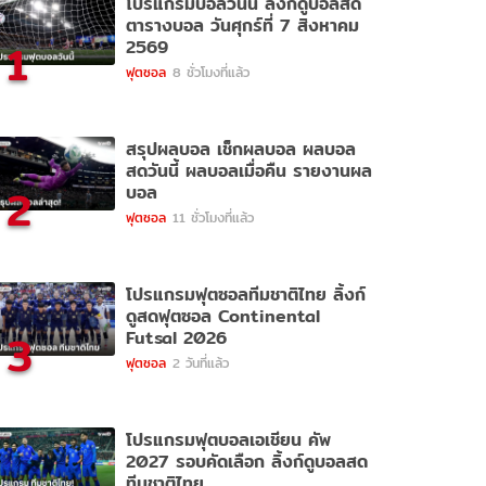
โปรแกรมบอลวันนี้ ลิ้งก์ดูบอลสด
ตารางบอล วันศุกร์ที่ 7 สิงหาคม
1
2569
ฟุตซอล
8 ชั่วโมงที่แล้ว
สรุปผลบอล เช็กผลบอล ผลบอล
สดวันนี้ ผลบอลเมื่อคืน รายงานผล
2
บอล
ฟุตซอล
11 ชั่วโมงที่แล้ว
โปรแกรมฟุตซอลทีมชาติไทย ลิ้งก์
ดูสดฟุตซอล Continental
3
Futsal 2026
ฟุตซอล
2 วันที่แล้ว
โปรแกรมฟุตบอลเอเชียน คัพ
2027 รอบคัดเลือก ลิ้งก์ดูบอลสด
ทีมชาติไทย