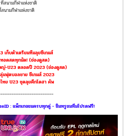
ี่สนามกีฬาแห่งชาติ
่สนามกีฬาแห่งชาติ
 เก็บตัวเตรียมทีมลุยซีเกมส์
ทอดสดทุกนัด! (ช่องดูสด)
ญ่-U23 ตลอดปี 2023 (ช่องดูสด)
กลุ่มฟุตบอลชาย ซีเกมส์ 2023
ิไทย U23 ชุดลุยศึกโดฮา คัพ
------------------------------
rueID : แพ็กเกจชมครบทุกคู่ - ซิมทรูชมทีมโปรดฟรี!