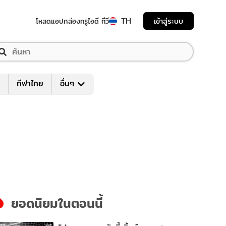
TH
เข้าสู่ระบบ
โหลดแอป
กล่องทรูไอดี ทีวี
กีฬาไทย
อื่นๆ
ยอดนิยมในตอนนี้