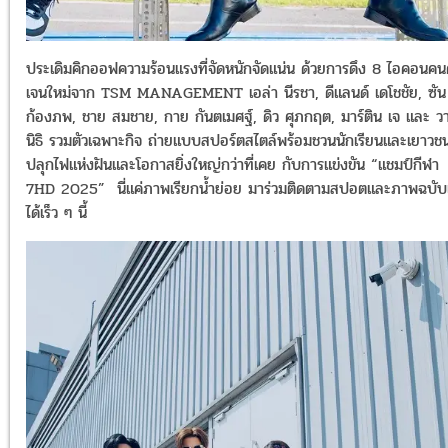
ประเดิมคิกออฟความร้อนแรงที่จัดหนักจัดแน่น ด้วยการดึง 8 ไอคอนคน
เจนใหม่จาก TSM MANAGEMENT เอล่า นีรชา, ดีแลนด์ เดโชชัย, ซัน
ก้องภพ, ชาย สมชาย, กาย กันตเมศฐ์, ดิว ศุภกฤต, มาร์ติน เจ และ วา
นิธิ รวมตัวเฉพาะกิจ ถ่ายแบบสปอร์ตสไตล์พร้อมชวนนักเรียนและเยาวช
ปลุกไฟแห่งฝันและโอกาสยิ่งใหญ่กว่าที่เคย กับการแข่งขัน “แชมป์กีฬา
7HD 2025” นี่แค่ภาพเรียกน้ำย่อย มาร่วมติดตามสปอตและภาพฉบับเ
ได้เร็ว ๆ นี้