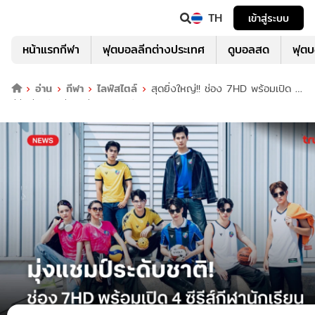
TH
เข้าสู่ระบบ
หน้าแรกกีฬา
ฟุตบอลลีกต่างประเทศ
ดูบอลสด
ฟุต
อ่าน
กีฬา
ไลฟ์สไตล์
สุดยิ่งใหญ่!! ช่อง 7HD พร้อมเปิด 4
ซีรีส์กีฬานักเรียน มุ่งแชมป์ระดับชาติ