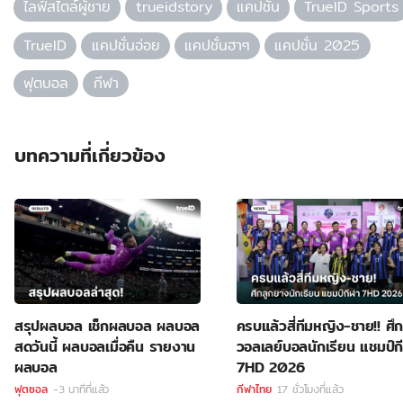
ไลฟ์สไตล์ผู้ชาย
trueidstory
แคปชั่น
TrueID Sports
TrueID
แคปชั่นอ่อย
แคปชั่นฮาๆ
แคปชั่น 2025
ฟุตบอล
กีฬา
บทความที่เกี่ยวข้อง
สรุปผลบอล เช็กผลบอล ผลบอล
ครบแล้วสี่ทีมหญิง-ชาย!! ศึ
สดวันนี้ ผลบอลเมื่อคืน รายงาน
วอลเลย์บอลนักเรียน แชมป์ก
ผลบอล
7HD 2026
ฟุตซอล
-3 นาทีที่แล้ว
กีฬาไทย
17 ชั่วโมงที่แล้ว