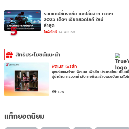
รวมแคปชั่นรถซิ่ง แคปชั่นฮาๆ กวนๆ
2025 เด็ดๆ เรียกยอดไลค์ ใหม่
ล่าสุด
5
ไลฟ์สไตล์
14 พ.ย. 68
สิทธิประโยชน์แนะนำ
ฟิตเนส เฟิรส์ท
จุดเด่นของร้าน: ฟิตเนส เฟิรส์ท ประเทศไทย เป็นหนึ
ผู้นำด้านการออกกำลังกายที่จะสร้างแรงบันดาลใจใ
126
แท็กยอดนิยม