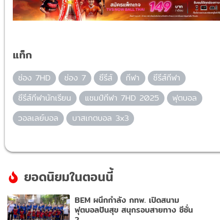
แท็ก
ช่อง 7HD
ช่อง 7
ซีรีส์
กีฬา
ซีรีส์กีฬา
ซีรีส์กีฬานักเรียน
แชมป์กีฬา 7HD 2025
ฟุตบอล
วอลเลย์บอล
บาสเกตบอล 3x3
ยอดนิยมในตอนนี้
BEM ผนึกกำลัง กทพ. เปิดสนาม
ฟุตบอลปันสุข สนุกรอบสายทาง ซีซั่น
2