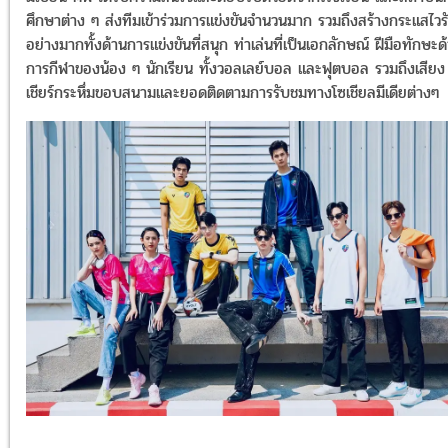
ศึกษาต่าง ๆ ส่งทีมเข้าร่วมการแข่งขันจำนวนมาก รวมถึงสร้างกระแสไวร
อย่างมากทั้งด้านการแข่งขันที่สนุก ท่าเล่นที่เป็นเอกลักษณ์ ฝีมือทักษะด
การกีฬาของน้อง ๆ นักเรียน ทั้งวอลเลย์บอล และฟุตบอล รวมถึงเสียง
เชียร์กระหึ่มขอบสนามและยอดติดตามการรับชมทางโซเชียลมีเดียต่าง