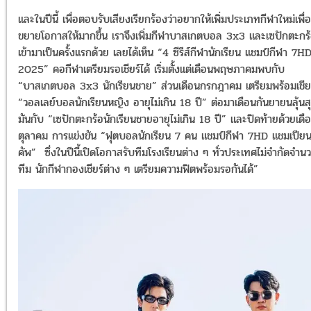
และในปีนี้ เพื่อตอบรับเสียงเรียกร้องว่าอยากให้เพิ่มประเภทกีฬาใหม่เพื่อ
ขยายโอกาสให้มากขึ้น เราจึงเพิ่มกีฬาบาสเกตบอล 3x3 และเซปักตะกร
เข้ามาเป็นครั้งแรกด้วย เลยได้เห็น “4 ซีรีส์กีฬานักเรียน แชมป์กีฬา 7H
2025” คอกีฬาเตรียมรอเชียร์ได้ เริ่มตั้งแต่เดือนพฤษภาคมพบกับ
“บาสเกตบอล 3x3 นักเรียนชาย” ส่วนเดือนกรกฎาคม เตรียมพร้อมเชีย
“วอลเลย์บอลนักเรียนหญิง อายุไม่เกิน 18 ปี” ต่อมาเดือนกันยายนลุ้นส
มันกับ “เซปักตะกร้อนักเรียนชายอายุไม่เกิน 18 ปี” และปิดท้ายด้วยเดื
ตุลาคม การแข่งขัน “ฟุตบอลนักเรียน 7 คน แชมป์กีฬา 7HD แชมเปีย
คัพ” ซึ่งในปีนี้เปิดโอกาสรับทีมโรงเรียนต่าง ๆ ทั่วประเทศไม่จำกัดจำน
ทีม นักกีฬากองเชียร์ต่าง ๆ เตรียมความฟิตพร้อมรอกันได้”