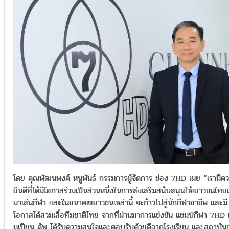
โดย คุณพัฒนพงค์ หนูพันธ์ กรรมการผู้จัดการ ช่อง 7HD เผย “เรามีค
ยินดีที่ได้มีโอกาสร่วมเป็นส่วนหนึ่งในการส่งเสริมสนับสนุนให้เยาวชนไทยเ
มาเล่นกีฬา และในอนาคตเยาวชนเหล่านี้ จะก้าวไปสู่นักกีฬาอาชีพ และมี
โอกาสได้สวมเสื้อทีมชาติไทย จากที่ผ่านมาการแข่งขัน แชมป์กีฬา 7HD
มเปียน คัพ ได้รับความสนใจและตอบรับด้วยดีจากโรงเรียน และสถาบัน