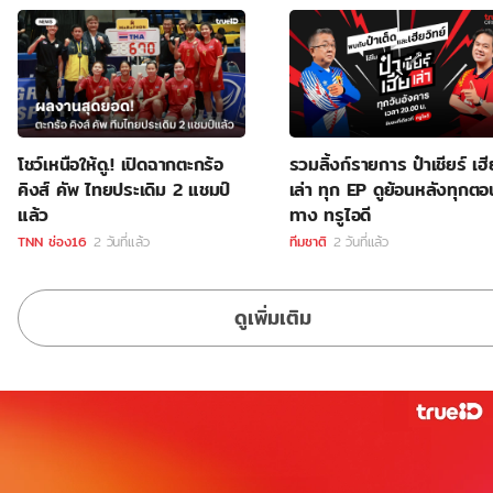
โชว์เหนือให้ดู.! เปิดฉากตะกร้อ
รวมลิ้งก์รายการ ป๋าเชียร์ เฮี
คิงส์ คัพ ไทยประเดิม 2 แชมป์
เล่า ทุก EP ดูย้อนหลังทุกตอ
แล้ว
ทาง ทรูไอดี
TNN ช่อง16
2 วันที่แล้ว
ทีมชาติ
2 วันที่แล้ว
ดูเพิ่มเติม