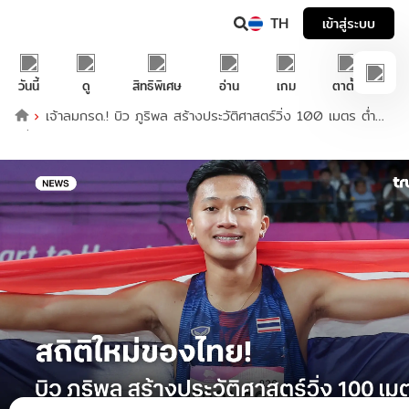
TH
เข้าสู่ระบบ
วันนี้
ดู
สิทธิพิเศษ
อ่าน
เกม
ตาตั้ง
เจ้าลมกรด.! บิว ภูริพล สร้างประวัติศาสตร์วิ่ง 100 เมตร ต่ำ
กว่า 10 วิ