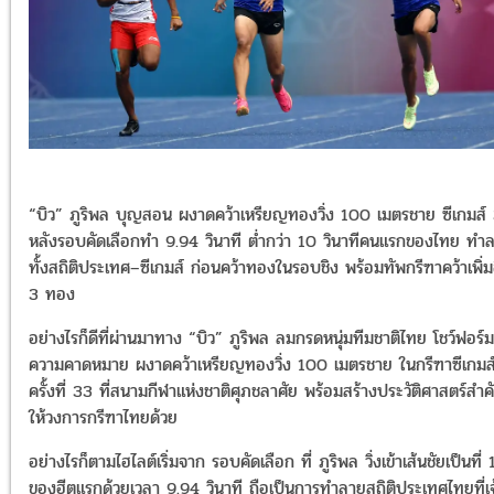
“บิว” ภูริพล บุญสอน ผงาดคว้าเหรียญทองวิ่ง 100 เมตรชาย ซีเกมส์
หลังรอบคัดเลือกทำ 9.94 วินาที ต่ำกว่า 10 วินาทีคนแรกของไทย ทำ
ทั้งสถิติประเทศ–ซีเกมส์ ก่อนคว้าทองในรอบชิง พร้อมทัพกรีฑาคว้าเพิ่ม
3 ทอง
อย่างไรก็ดีที่ผ่านมาทาง “บิว” ภูริพล ลมกรดหนุ่มทีมชาติไทย โชว์ฟอร์
ความคาดหมาย ผงาดคว้าเหรียญทองวิ่ง 100 เมตรชาย ในกรีฑาซีเกมส
ครั้งที่ 33 ที่สนามกีฬาแห่งชาติศุภชลาศัย พร้อมสร้างประวัติศาสตร์สำ
ให้วงการกรีฑาไทยด้วย
อย่างไรก็ตามไฮไลต์เริ่มจาก รอบคัดเลือก ที่ ภูริพล วิ่งเข้าเส้นชัยเป็นที่ 
ของฮีตแรกด้วยเวลา 9.94 วินาที ถือเป็นการทำลายสถิติประเทศไทยที่เจ