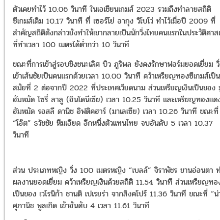
ตัวเคยทำไว้ 10.06 วินาที ในเอเชียนเกมส์ 2023 รวมถึงทำลายสถิติ
ซีเกมส์เดิม 10.17 วินาที ที่ เซอร์โย่ อากุง วิโบโว่ ทำไว้เมื่อปี 2009 ที่
สำคัญสถิติดังกล่าวยังทำให้เขากลายเป็นนักวิ่งไทยคนแรกในประวัติศาส
ที่ทำเวลา 100 เมตรได้ต่ำกว่า 10 วินาที
ขณะที่การเข้าสู่รอบชิงชนะเลิศ บิว ภูริพล ยังคงรักษาฟอร์มยอดเยี่ยม วิ
เข้าเส้นชัยเป็นคนแรกด้วยเวลา 10.00 วินาที คว้าเหรียญทองซีเกมส์เป็น
สมัยที่ 2 ต่อจากปี 2022 ที่ประเทศเวียดนาม ส่วนเหรียญเงินเป็นของ ม
ฮัมหมัด โซรี่ ลาลู (อินโดนีเซีย) เวลา 10.25 วินาที และเหรียญทองแดง
ฮัมหมัด รอสลี ดานิช อิฟติคฮาร์ (มาเลเซีย) เวลา 10.26 วินาที ขณะที่
“โอ๊ต” ธวัชชัย หีมเอียด อีกหนึ่งตัวแทนไทย จบอันดับ 5 เวลา 10.37
วินาที
ส่วน ประเภทหญิง วิ่ง 100 เมตรหญิง “เบลล์” จิราพัชร ขานอ่อนตา 
ผลงานยอดเยี่ยม คว้าเหรียญเงินด้วยสถิติ 11.54 วินาที ส่วนเหรียญทอ
เป็นของ เวโรนิก้า ชานติ เปเรยร่า จากสิงคโปร์ 11.36 วินาที ขณะที่ “น
ศุภานิช พูลเกิด เข้าอันดับ 4 เวลา 11.61 วินาที