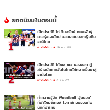
ยอดนิยมในตอนนี้
เปิดประวัติ ไก่ วิมลรัตน์ ทะนะพันธุ์
ดาวรุ่งเจนใหม่ วอลเลย์บอลหญิงทีม
ชาติไทย
1
ข่าวกีฬาซีเกมส์
19 ก.ย. 66
เปิดประวัติ โค้ชเช ชเว ยองซอก ผู้
สร้างนักเทควันโดไทยให้ผงาดขึ้นมาสู่
ระดับโลก
2
ข่าวกีฬาซีเกมส์
8 ส.ค. 67
ทำความรู้จัก Woodball 'วู้ดบอล'
กีฬาใหม่ซีเกมส์ โอกาสทองของทัพ
นักกีฬาไทย