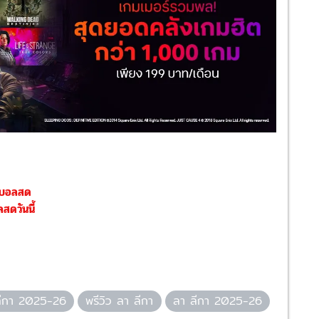
ดูบอลสด
ดวันนี้
 ลีกา 2025-26
พรีวิว ลา ลีกา
ลา ลีกา 2025-26