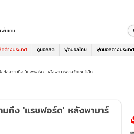
เพิ่มเติม
ีกต่างประเทศ
ดูบอลสด
ฟุตบอลไทย
ฟุตบอลต่างประเทศ
' ส่งข้อความถึง 'แรชฟอร์ด' หลังพาบาร์ซ่าคว้าแชมป์ลีก
ความถึง 'แรชฟอร์ด' หลังพาบาร์