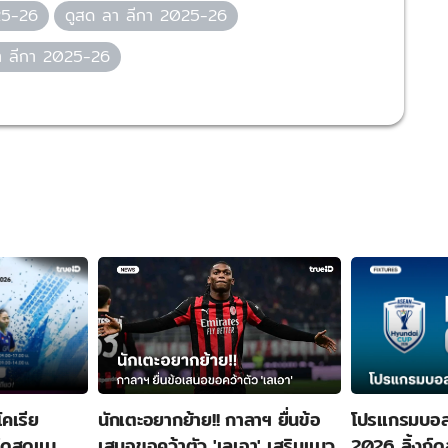
25-26
ดูสด ลา ลีกา 2025-26
า ลีกา 2025-26
คเรีย
นักเตะอยากย้าย!! กาลาฯ ยื่นข้อ
โปรแกรมบอล
์ดูสดแบ
เสนอขอคว้าตัว 'เลเอา' เสริมแนว
2026 ลิ้งก์ด