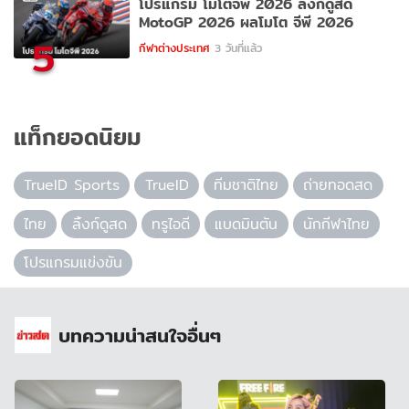
โปรแกรม โมโตจีพี 2026 ลิ้งก์ดูสด
MotoGP 2026 ผลโมโต จีพี 2026
5
กีฬาต่างประเทศ
3 วันที่แล้ว
แท็กยอดนิยม
TrueID Sports
TrueID
ทีมชาติไทย
ถ่ายทอดสด
ไทย
ลิ้งก์ดูสด
ทรูไอดี
แบดมินตัน
นักกีฬาไทย
โปรแกรมแข่งขัน
บทความน่าสนใจอื่นๆ