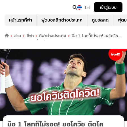
TH
เข้าสู่ระบบ
หน้าแรกกีฬา
ฟุตบอลลีกต่างประเทศ
ดูบอลสด
ฟุต
อ่าน
กีฬา
กีฬาต่างประเทศ
มือ 1 โลกก็ไม่รอด! ยอโควิช
ติดโควิด-19 หลังเพิ่งแข่งเทนนิสรายการพิเศษ
มือ 1 โลกก็ไม่รอด! ยอโควิช ติดโค