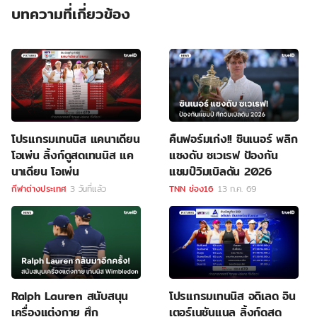
บทความที่เกี่ยวข้อง
โปรแกรมเทนนิส แคนาเดียน
คืนฟอร์มเก่ง!! ซินเนอร์ พลิก
โอเพ่น ลิ้งก์ดูสดเทนนิส แค
แซงดับ ซเวเรฟ ป้องกัน
นาเดียน โอเพ่น
แชมป์วิมเบิลดัน 2026
กีฬาต่างประเทศ
3 วันที่แล้ว
TNN ช่อง16
13 ก.ค. 69
Ralph Lauren สนับสนุน
โปรแกรมเทนนิส อดิเลด อิน
เครื่องแต่งกาย ศึก
เตอร์เนชันแนล ลิ้งก์ดูสด