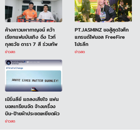
ค้างคาวมหากาญจน์ คว้า
PT.JASMINZ ขอสู้สุดใจศึก
เรียกแฟนบันเทิง ดึง ไวท์
แกรนด์ไฟนอล FreeFire
กุลธวัช ดารา 7 สี ร่วมทัพ
โปรลีก
ข่าวสด
ข่าวสด
เบิร์นลีย์ แถลงเสียใจ แฟน
บอลเกรียนจัด จ้างเครื่อง
บิน-ป้ายผ้าประชดเหยียดผิว
ข่าวสด