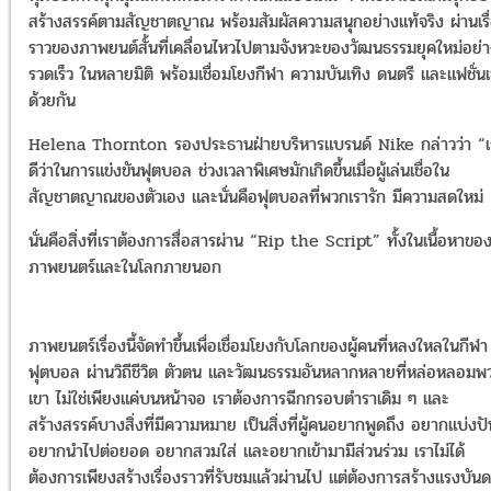
สร้างสรรค์ตามสัญชาตญาณ พร้อมสัมผัสความสนุกอย่างแท้จริง ผ่านเรื
ราวของภาพยนต์สั้นที่เคลื่อนไหวไปตามจังหวะของวัฒนธรรมยุคใหม่อย่
รวดเร็ว ในหลายมิติ พร้อมเชื่อมโยงกีฬา ความบันเทิง ดนตรี และแฟชั่นเ
ด้วยกัน
Helena Thornton รองประธานฝ่ายบริหารแบรนด์ Nike กล่าวว่า “เรา
ดีว่าในการแข่งขันฟุตบอล ช่วงเวลาพิเศษมักเกิดขึ้นเมื่อผู้เล่นเชื่อใน
สัญชาตญาณของตัวเอง และนั่นคือฟุตบอลที่พวกเรารัก มีความสดใหม่
นั่นคือสิ่งที่เราต้องการสื่อสารผ่าน “Rip the Script” ทั้งในเนื้อหาขอ
ภาพยนตร์และในโลกภายนอก
ภาพยนตร์เรื่องนี้จัดทำขึ้นเพื่อเชื่อมโยงกับโลกของผู้คนที่หลงใหลในกีฬา
ฟุตบอล ผ่านวิถีชีวิต ตัวตน และวัฒนธรรมอันหลากหลายที่หล่อหลอมพ
เขา ไม่ใช่เพียงแค่บนหน้าจอ เราต้องการฉีกกรอบตำราเดิม ๆ และ
สร้างสรรค์บางสิ่งที่มีความหมาย เป็นสิ่งที่ผู้คนอยากพูดถึง อยากแบ่งปั
อยากนำไปต่อยอด อยากสวมใส่ และอยากเข้ามามีส่วนร่วม เราไม่ได้
ต้องการเพียงสร้างเรื่องราวที่รับชมแล้วผ่านไป แต่ต้องการสร้างแรงบัน