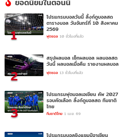
ยอดนิยมในตอนนี้
โปรแกรมบอลวันนี้ ลิ้งก์ดูบอลสด
ตารางบอล วันจันทร์ที่ 10 สิงหาคม
2569
1
ฟุตซอล
10 ชั่วโมงที่แล้ว
สรุปผลบอล เช็กผลบอล ผลบอลสด
วันนี้ ผลบอลเมื่อคืน รายงานผลบอล
2
ฟุตซอล
13 ชั่วโมงที่แล้ว
โปรแกรมฟุตบอลเอเชียน คัพ 2027
รอบคัดเลือก ลิ้งก์ดูบอลสด ทีมชาติ
ไทย
3
ทีมชาติไทย
1 เม.ย. 69
โปรแกรมบอลชิงแชมป์อาเซียน