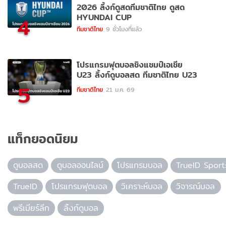
2026 ลิ้งก์ดูสดทีมชาติไทย ดูสด
HYUNDAI CUP
4
ทีมชาติไทย
9 ชั่วโมงที่แล้ว
โปรแกรมฟุตบอลชิงแชมป์เอเชีย
U23 ลิ้งก์ดูบอลสด ทีมชาติไทย U23
5
ทีมชาติไทย
21 ม.ค. 69
แท็กยอดนิยม
ดูบอลสด
ดูบอลออนไลน์
โปรแกรมบอล
TrueID Sport
TrueID
โปรแกรมฟุตบอล
วิเคราะห์บอล
วิจารณ์บอล
พรีเมียร์ลีก
ลิ้งก์ดูบอล