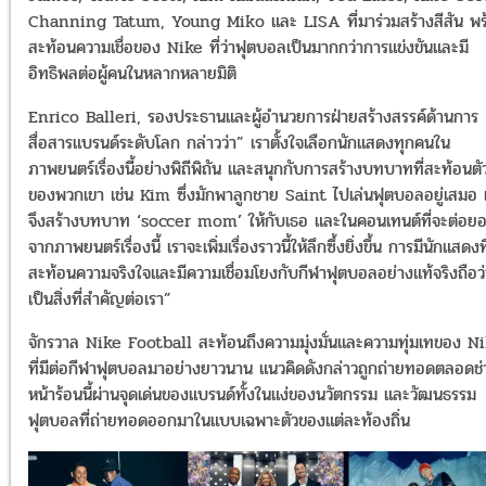
Channing Tatum, Young Miko และ LISA ที่มาร่วมสร้างสีสัน พร
สะท้อนความเชื่อของ Nike ที่ว่าฟุตบอลเป็นมากกว่าการแข่งขันและมี
อิทธิพลต่อผู้คนในหลากหลายมิติ
Enrico Balleri, รองประธานและผู้อำนวยการฝ่ายสร้างสรรค์ด้านการ
สื่อสารแบรนด์ระดับโลก กล่าวว่า” เราตั้งใจเลือกนักแสดงทุกคนใน
ภาพยนตร์เรื่องนี้อย่างพิถีพิถัน และสนุกกับการสร้างบทบาทที่สะท้อนต
ของพวกเขา เช่น Kim ซึ่งมักพาลูกชาย Saint ไปเล่นฟุตบอลอยู่เสมอ 
จึงสร้างบทบาท ‘soccer mom’ ให้กับเธอ และในคอนเทนต์ที่จะต่อย
จากภาพยนตร์เรื่องนี้ เราจะเพิ่มเรื่องราวนี้ให้ลึกซึ้งยิ่งขึ้น การมีนักแสดงที
สะท้อนความจริงใจและมีความเชื่อมโยงกับกีฬาฟุตบอลอย่างแท้จริงถือว่
เป็นสิ่งที่สำคัญต่อเรา”
จักรวาล Nike Football สะท้อนถึงความมุ่งมั่นและความทุ่มเทของ N
ที่มีต่อกีฬาฟุตบอลมาอย่างยาวนาน แนวคิดดังกล่าวถูกถ่ายทอดตลอดช่
หน้าร้อนนี้ผ่านจุดเด่นของแบรนด์ทั้งในแง่ของนวัตกรรม และวัฒนธรรม
ฟุตบอลที่ถ่ายทอดออกมาในแบบเฉพาะตัวของแต่ละท้องถิ่น