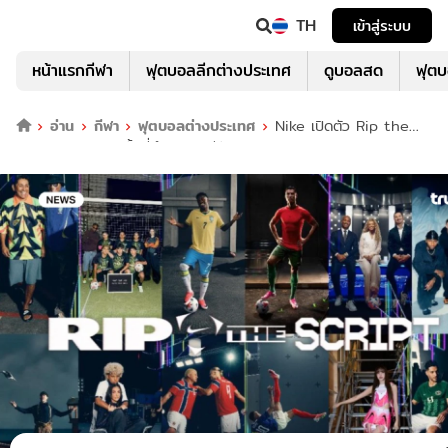
TH
เข้าสู่ระบบ
หน้าแรกกีฬา
ฟุตบอลลีกต่างประเทศ
ดูบอลสด
ฟุต
อ่าน
กีฬา
ฟุตบอลต่างประเทศ
Nike เปิดตัว Rip the
Script ภาพยนตร์สั้นที่นำพาผู้ชมสู่จักรวาล Nike Football