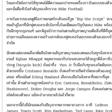
ใจและเปิดโอกาสให้ทุกคนได้ตีความและถ่ายทอดเรื่องราวในแบบของตัว
และนั่นคือหัวใจสำคัญของจักรวาล Nike Football
ภายในฉากของสตูดิโอภาพยนตร์ระดับฮอลีวูด ”Rip the Script” จะพา
ชมเข้าสู่โลกที่นักฟุตบอลระดับโลกทั้งในอดีตและปัจุบันของ Nike พร้อ
กันฉีกทุกกฏเกณฑ์ และพิสูจน์ว่าการเล่นตามสัญชาตญาณคือสิ่งที่ดีที่สุ
ผ่านการเฉลิมฉลองความสร้างสรรค์ของฟุตบอลในแบบของตัวเองแบบไร้
จำกัด
นักเตะแต่ละคนเลือกตัดสินใจตามสัญชาตญาณของตนเองในทุกจังหวะ
เกมส์ Kylian Mbappé หลุดจากแนวรับก่อนจบสกอร์ด้วยลูกตีลังกายิ
ประตู (bicycle kick) อันน่าทึ่ง Vini Jr รับมือกับทุกแรงกัดดันรอบ
ด้วยรอยยิ้ม Cristiano Ronaldo ยังคงท้าทายขีดจำกัดของตัวเองอยู่
เสมอ หรือแม้แต่ Erling Haaland เลือกลงมือในจังหวะที่เหมาะที่สุด
เท่านั้น ด้านตำนานลูกหนังอย่าง Eric Cantona, Ronaldinho, Zla
Ibrahimović, Didier Drogba และ Jorge Campos ยังคงเล่นตา
สไตล์ของตัวเอง แม้จะอำลาสนามไปแล้วก็ตาม
นอกจากนี้ยังมีนักแสดงรับเชิญจากหลากหลายวงการ อาทิ LeBron
James, Travis Scott, Kim Kardashian, Ted Lasso, Kate Scot