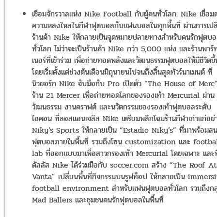
เชื่อมจักรวาลแห่ง Nike Football กับผู้คนทั่วโลก: Nike เชื่อมต
ความหลงใหลในกีฬาฟุตบอลกับแฟนบอลในทุกพื้นที่ ผ่านการเปลี
ร้านค้า Nike ให้กลายเป็นจุดหมายปลายทางสำหรับคนรักฟุตบ
ทั่วโลก ไม่ว่าจะเป็นร้านค้า Nike กว่า 5,000 แห่ง และร้านพาร์
เนอร์ที่เข้าร่วม เพื่อถ่ายทอดพลังและวัฒนธรรมฟุตบอลให้มีชีวิตขึ
โดยเริ่มตั้งแต่ช่วงต้นเดือนมิถุนายนไปจนถึงสิ้นสุดทัวร์นาเมนต์ ที่
นิวยอร์ก Nike จับมือกับ Pro เปิดตัว “The House of Merc
ร้าน 21 Mercer เพื่อถ่ายทอดโลกของรองเท้า Mercurial ผ่าน
วัฒนธรรม งานคราฟต์ และนวัตกรรมของรองเท้าฟุตบอลระดับ
ไอคอน ที่ลอสแอนเจลิส Nike เตรียมพลิกโฉมร้านกีฬาเก่าแก่อย่
Niky’s Sports ให้กลายเป็น “Estadio Niky’s” ที่มาพร้อมส
ฟุตบอลภายในพื้นที่ รวมถึงโซน customization และ footba
lab ที่ออกแบบมาเพื่อสาวกรองเท้า Mercurial โดยเฉพาะ และที
ดัลลัส Nike ได้ร่วมมือกับ soccer.com สร้าง “The Roof At
Vanta” เปลี่ยนพื้นที่กิจกรรมบนรูฟท็อป ให้กลายเป็น immers
football environment สำหรับแฟนฟุตบอลทั่วโลก รวมถึงกลุ
Mad Ballers และชุมชนคนรักฟุตบอลในพื้นที่