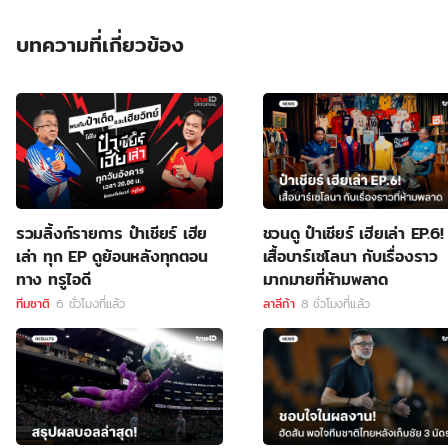
บทความที่เกี่ยวข้อง
รวมลิ้งก์รายการ ป๋าเชียร์ เฮีย
ชวนดู ป๋าเชียร์ เฮียเล่า EP.6!
เล่า ทุก EP ดูย้อนหลังทุกตอน
เสื้อบาร์เซโลนา กับเรื่องราว
ทาง ทรูไอดี
มากมายที่ห้ามพลาด
ทีมชาติ
6 ชั่วโมงที่แล้ว
ลาลีก้า
8 ชั่วโมงที่แล้ว