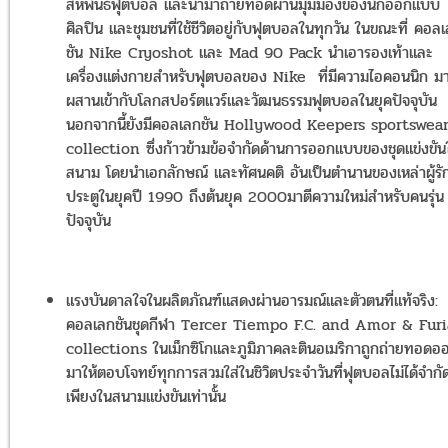
สหพันธ์ฟุตบอล และนำมาถ่ายทอดผ่านมุมมองของนักออกแบบ
ศิลปิน และชุมชนที่ใช้ชีวิตอยู่กับฟุตบอลในทุกวัน ในขณะที่ คอล
ชัน Nike Cryoshot และ Mad 90 Pack นำเอารองเท้าและ
เครื่องแต่งกายสำหรับฟุตบอลของ Nike ที่มีความไอคอนนิก ม
ผสานเข้ากับโลกสปอร์ตแวร์และวัฒนธรรมฟุตบอลในยุคปัจจุบัน
นอกจากนี้ยังมีคอลเลกชัน Hollywood Keepers sportswea
collection ซึ่งก้าวข้ามข้อจำกัดด้านการออกแบบของชุดแข่งขัน
สนาม โดยนำเอกลักษณ์ และทัศนคติ อันเป็นตำนานของเหล่าผู้รั
ประตูในยุคปี 1990 ถึงต้นยุค 2000มาตีความใหม่สำหรับคนรุ่น
ปัจจุบัน
แรงบันดาลใจในผลิตภัณฑ์แสดงผ่านอารมณ์และตัวตนที่แท้จริง:
คอลเลกชันชุดกีฬา Tercer Tiempo F.C. and Amor & Furi
collections ในเม็กซิโกและภูมิภาคละตินอเมริกาถูกถ่ายทอดอ
มาให้ตอบโจทย์ทุกการสวมใส่ในชิวิตประจำวันที่ฟุตบอลไม่ได้จำกัด
เพียงในสนามแข่งขันเท่านั้น