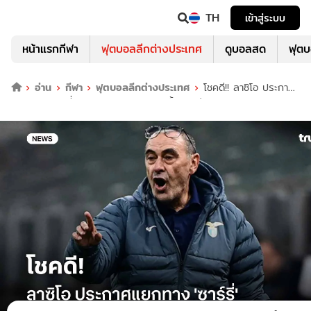
TH
เข้าสู่ระบบ
หน้าแรกกีฬา
ฟุตบอลลีกต่างประเทศ
ดูบอลสด
ฟุต
อ่าน
กีฬา
ฟุตบอลลีกต่างประเทศ
โชคดี!! ลาซิโอ ประกาศ
แยกทาง 'ซาร์รี่' ด้วยความยินยอมของทั้งสองฝ่าย