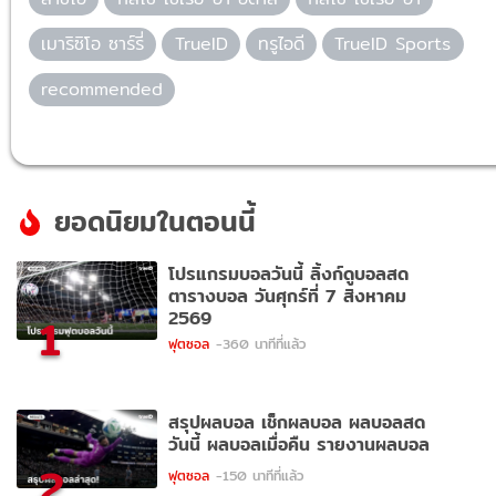
เมาริซิโอ ซาร์รี่
TrueID
ทรูไอดี
TrueID Sports
recommended
ยอดนิยมในตอนนี้
โปรแกรมบอลวันนี้ ลิ้งก์ดูบอลสด
ตารางบอล วันศุกร์ที่ 7 สิงหาคม
2569
1
ฟุตซอล
-360 นาทีที่แล้ว
สรุปผลบอล เช็กผลบอล ผลบอลสด
วันนี้ ผลบอลเมื่อคืน รายงานผลบอล
2
ฟุตซอล
-150 นาทีที่แล้ว