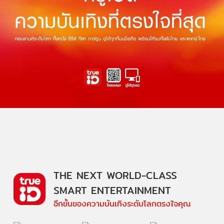
THE NEXT WORLD-CLASS
SMART ENTERTAINMENT
อีกขั้นของความบันเทิงระดับโลกตรงใจคุณ