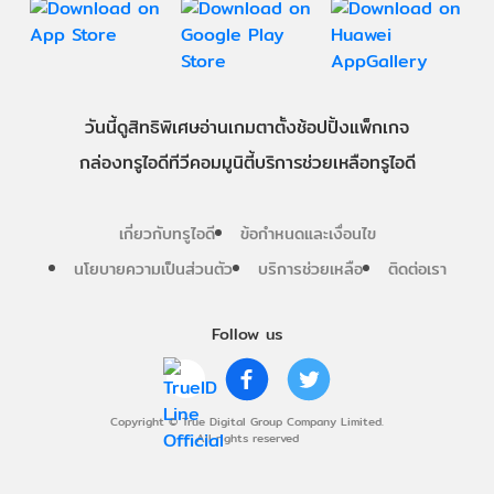
วันนี้
ดู
สิทธิพิเศษ
อ่าน
เกม
ตาตั้ง
ช้อปปิ้ง
แพ็กเกจ
กล่องทรูไอดีทีวี
คอมมูนิตี้
บริการช่วยเหลือทรูไอดี
เกี่ยวกับทรูไอดี
ข้อกำหนดและเงื่อนไข
นโยบายความเป็นส่วนตัว
บริการช่วยเหลือ
ติดต่อเรา
Follow us
Copyright © True Digital Group Company Limited.
All rights reserved