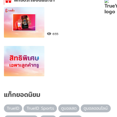
655
แท็กยอดนิยม
TrueID
TrueID Sports
ดูบอลสด
ดูบอลออนไลน์