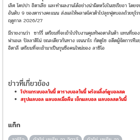
เลิศ โคปปา อิตาเลีย และทำผลงานได้อย่างน่าผิดหวังในเซเรียอา โดยจบ
อันดับ 9 ของตารางคะแนน ส่งผลให้พลาดโควต้าไปลุยฟุตบอลถ้วยยุโร
ฤดูกาล 2026/27
มีรายงานว่า ซาร์รี่ เตรียมที่จะเข้าไปรับงานคุมทัพอตาลันต้า แทนที่ขอ
ฟาเอเล ปัลลาดิโน่ ขณะเดียวกันทาง เจนนาโร กัตตูโซ อดีตผู้จัดการทีมช
อิตาลี เตรียมที่จะเข้ามาเป็นกุนซือคนใหม่ของ ลาซิโอ
ข่าวที่เกี่ยวข้อง
โปรแกรมบอลวันนี้ ตารางบอลวันนี้ พร้อมลิ้งก์ดูบอลสด
สรุปผลบอล ผลบอลเมื่อคืน เช็กผลบอล ผลบอลสดวันนี้
แท็ก
ลาซิโอ
กัลโช่ เซเรีย อา อิตาลี
กัลโช่ เซเรีย อา