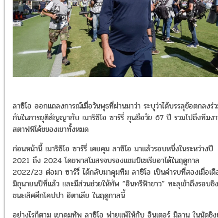
ลาซิโอ ออกแถลงการณ์เมื่อวันพุธที่ผ่านมาว่า ระบุว่าได้บรรลุข้อตกลงร่
กันในการยุติสัญญากับ เมาริซิโอ ซาร์รี่ กุนซือวัย 67 ปี รวมไปถึงทีมง
สตาฟฟ์โค้ชของเขาทั้งหมด
ก่อนหน้านี้ เมาริซิโอ ซาร์รี่ เคยคุม ลาซิโอ มาแล้วรอบหนึ่งในระหว่างปี
2021 ถึง 2024 โดยพาสโมสรจบรองแชมป์เซเรียอาได้ในฤดูกาล
2022/23 ต่อมา ซาร์รี่ ได้กลับมาคุมทีม ลาซิโอ เป็นคำรบที่สองเมื่อเด
มิถุนายนปีที่แล้ว และมีส่วนช่วยให้ทัพ “อินทรีฟ้าขาว” ทะลุเข้าถึงรอบชิ
ชนะเลิศศึกโคปปา อิตาเลีย ในฤดูกาลนี้
อย่างไรก็ตาม เขาคุมทัพ ลาซิโอ พ่ายแพ้ให้กับ อินเตอร์ มิลาน ในนัดชิ