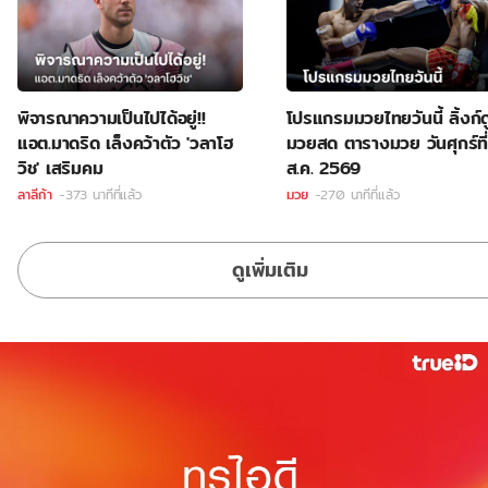
พิจารณาความเป็นไปได้อยู่!!
โปรแกรมมวยไทยวันนี้ ลิ้งก์ด
แอต.มาดริด เล็งคว้าตัว 'วลาโฮ
มวยสด ตารางมวย วันศุกร์ที
วิช' เสริมคม
ส.ค. 2569
ลาลีก้า
-373 นาทีที่แล้ว
มวย
-270 นาทีที่แล้ว
ดูเพิ่มเติม