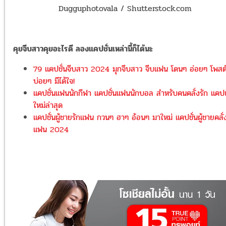
Dugguphotovala / Shutterstock.com
คุยจีบสาวคุยอะไรดี ลองแคปชั่นเหล่านี้ก็ได้นะ
79 แคปชั่นจีบสาว 2024 มุกจีบสาว จีบแฟน โดนๆ อ่อยๆ โพสต
บ่อยๆ มีได้ใจ!
แคปชั่นแฟนนักกีฬา แคปชั่นแฟนนักบอล สำหรับคนคลั่งรัก แคปช
ใหม่ล่าสุด
แคปชั่นผู้ชายรักแฟน กวนๆ ฮาๆ อ้อนๆ มาใหม่ แคปชั่นผู้ชายคลั่ง
แฟน 2024