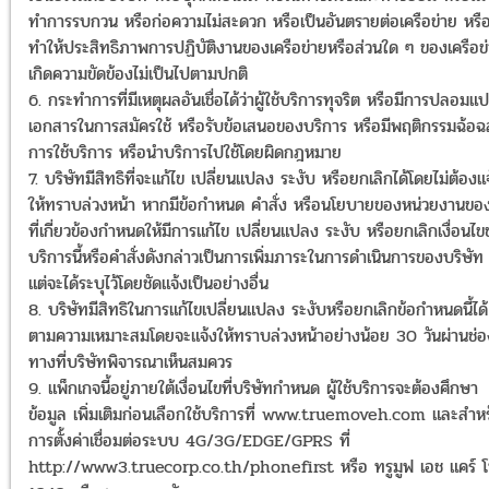
ทำการรบกวน หรือก่อความไม่สะดวก หรือเป็นอันตรายต่อเครือข่าย หรื
ทำให้ประสิทธิภาพการปฏิบัติงานของเครือข่ายหรือส่วนใด ๆ ของเครือข
เกิดความขัดข้องไม่เป็นไปตามปกติ
6. กระทำการที่มีเหตุผลอันเชื่อได้ว่าผู้ใช้บริการทุจริต หรือมีการปลอมแ
เอกสารในการสมัครใช้ หรือรับข้อเสนอของบริการ หรือมีพฤติกรรมฉ้อ
การใช้บริการ หรือนำบริการไปใช้โดยผิดกฎหมาย
7. บริษัทมีสิทธิที่จะแก้ไข เปลี่ยนแปลง ระงับ หรือยกเลิกได้โดยไม่ต้องแ
ให้ทราบล่วงหน้า หากมีข้อกำหนด คำสั่ง หรือนโยบายของหน่วยงานของ
ที่เกี่ยวข้องกำหนดให้มีการแก้ไข เปลี่ยนแปลง ระงับ หรือยกเลิกเงื่อนไ
บริการนี้หรือคำสั่งดังกล่าวเป็นการเพิ่มภาระในการดำเนินการของบริษัท 
แต่จะได้ระบุไว้โดยชัดแจ้งเป็นอย่างอื่น
8. บริษัทมีสิทธิในการแก้ไขเปลี่ยนแปลง ระงับหรือยกเลิกข้อกำหนดนี้ได้
ตามความเหมาะสมโดยจะแจ้งให้ทราบล่วงหน้าอย่างน้อย 30 วันผ่านช่อ
ทางที่บริษัทพิจารณาเห็นสมควร
9. แพ็กเกจนี้อยู่ภายใต้เงื่อนไขที่บริษัทกำหนด ผู้ใช้บริการจะต้องศึกษา
ข้อมูล เพิ่มเติมก่อนเลือกใช้บริการที่ www.truemoveh.com และสำห
การตั้งค่าเชื่อมต่อระบบ 4G/3G/EDGE/GPRS ที่
http://www3.truecorp.co.th/phonefirst หรือ ทรูมูฟ เอช แคร์ 