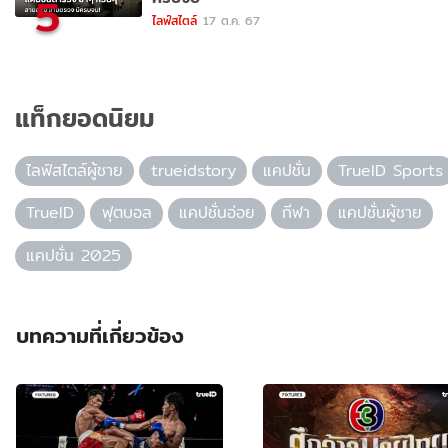
5
ไลฟ์สไตล์
17 ต.ค. 67
แท็กยอดนิยม
ไลฟ์สไตล์ผู้ชาย
trueidstory
แคปชั่น
TrueID Sports
TrueID
ฟุตบอล
แคปชั่นอ่อย
กีฬา
แคปชั่นผู้ชาย
แคปชั่น 2025
บทความที่เกี่ยวข้อง