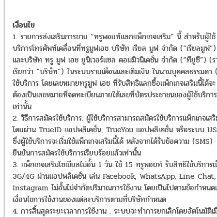
เงื่อนไข
1. รายการส่งเสริมการขาย “ทรูพอยท์แลกแพ็กเกจเสริม” นี้ สำหรับผู้ใช้
บริการโทรศัพท์เคลื่อนที่ทรูมูฟเอช บริษัท เรียล มูฟ จำกัด (“เรียลมูฟ”)
และบริษัท ทรู มูฟ เอช ยูนิเวอร์แซล คอมมิวนิเคชั่น จำกัด (“ทียูซี”) (
เรียกว่า “บริษัท”) ในระบบรายเดือนและเติมเงิน ในนามบุคคลธรรมดา (“
ใช้บริการ โดยเลขหมายทรูมูฟ เอช ที่รับสิทธิแลกซื้อแพ็กเกจเสริมนี้ได้จะ
ต้องเป็นเลขหมายที่จดทะเบียนภายใต้เลขที่บัตรประชาชนของผู้ใช้บริการ
เท่านั้น
2. วิธีการสมัครใช้บริการ: ผู้ใช้บริการสามารถสมัครใช้บริการแพ็กเกจเสริม
โดยผ่าน TrueID แอปพลิเคชั่น, TrueYou แอปพลิเคชั่น หรือระบบ U
ซึ่งผู้ใช้บริการจะเริ่มใช้แพ็กเกจเสริมนี้ได้ หลังจากได้รับข้อความ (SMS)
ยืนยันการสมัครใช้บริการเรียบร้อยแล้วเท่านั้น
3. แพ็กเกจเสริมโซเชียลไม่อั้น 1 วัน ใช้ 15 ทรูพอยท์ รับสิทธิใช้บริการเ
3G/4G ผ่านแอปพลิเคชั่น เล่น Facebook, WhatsApp, Line Chat,
Instagram ไม่อั้นไม่จำกัดปริมาณการใช้งาน โดยเป็นไปตามข้อกำหนด
เงื่อนไขการใช้งานของแต่ละบริการตามที่บริษัทกำหนด
4. การสิ้นสุดระยะเวลาการใช้งาน : ระบบจะทำการยกเลิกโดยอัตโนมัติเมื