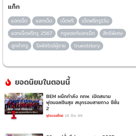
แท็ก
แจกเน็ต
แลกเน็ต
เน็ตฟรี
เน็ตฟรีทรู1วัน
แจกเน็ตฟรีทรู 2567
ทรูพอยท์แลกเน็ต
สิทธิพิเศษ
ลูกค้าทรู
ไลฟ์สไตล์ผู้ชาย
trueidstory
ยอดนิยมในตอนนี้
BEM ผนึกกำลัง กทพ. เปิดสนาม
ฟุตบอลปันสุข สนุกรอบสายทาง ซีซั่น
2
1
ฟุตบอลไทย
16 มี.ค. 69