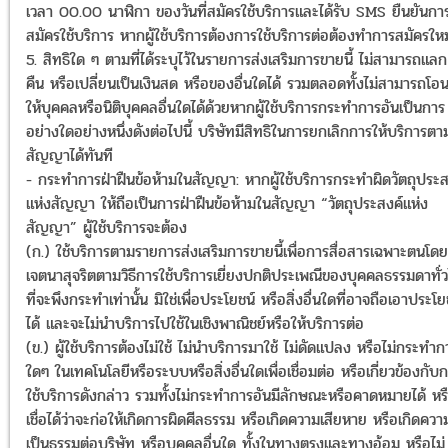
เวลา 00.00 นาฬิกา ของวันที่สมัครใช้บริการและได้รับ SMS ยืนยันกา
สมัครใช้บริการ หากผู้ใช้บริการต้องการใช้บริการต่อต้องทำการสมัครใหม
5. สิทธิใด ๆ ตามที่ได้ระบุไว้ในรายการส่งเสริมการขายนี้ ไม่สามารถแลก
คืน หรือเปลี่ยนเป็นเงินสด หรือของอื่นใดได้ รวมตลอดทั้งไม่สามารถโอ
ให้บุคคลหรือนิติบุคคลอื่นใดได้ด้วยหากผู้ใช้บริการกระทำการอันเป็นการ
อย่างใดอย่างหนึ่งดังต่อไปนี้ บริษัทมีสิทธิในการยกเลิกการให้บริการตา
สัญญาได้ทันที
- กระทำการฝ่าฝืนข้อห้ามในสัญญา: หากผู้ใช้บริการกระทำผิดวัตถุประส
แห่งสัญญา ให้ถือเป็นการฝ่าฝืนข้อห้ามในสัญญา “วัตถุประสงค์แห่ง
สัญญา” ผู้ใช้บริการจะต้อง
(ก.) ใช้บริการตามรายการส่งเสริมการขายนี้เพื่อการสื่อสารเฉพาะตนโดย
เจตนาสุจริตตามวิธีการใช้บริการเยี่ยงปกติประเพณีของบุคคลธรรมดาทั่
ที่จะพึงกระทำเท่านั้น มิใช่เพื่อประโยชน์ หรือสิ่งอื่นใดที่อาจถือเอาประโย
ได้ และจะไม่นำบริการไปใช้ในเชิงพาณิชย์หรือให้บริการต่อ
(ข.) ผู้ใช้บริการต้องไม่ใช้ ไม่นำบริการมาใช้ ไม่ดัดแปลง หรือไม่กระทำก
ใดๆ ในเทคโนโลยีหรือระบบหรือสิ่งอื่นใดเพื่อเชื่อมต่อ หรือเกี่ยวข้องกับ
ใช้บริการดังกล่าว รวมทั้งไม่กระทำการอันมีลักษณะหรือคาดหมายได้ หร
เชื่อได้ว่าจะก่อให้เกิดการผิดศีลธรรม หรือเกิดความเสียหาย หรือเกิดความ
เป็นธรรมต่อบริษัท หรือบุคคลอื่นใด ทั้งในทางตรงและทางอ้อม หรือไม่