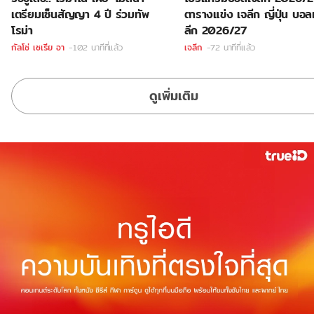
เตรียมเซ็นสัญญา 4 ปี ร่วมทัพ
ตารางแข่ง เจลีก ญี่ปุ่น บอล
โรม่า
ลีก 2026/27
กัลโช่ เซเรีย อา
-102 นาทีที่แล้ว
เจลีก
-72 นาทีที่แล้ว
ดูเพิ่มเติม