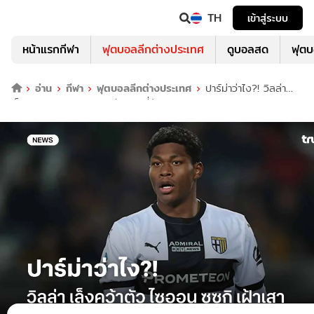
TH
เข้าสู่ระบบ
หน้าแรกกีฬา
ฟุตบอลลีกต่างประเทศ
ดูบอลสด
ฟุต
อ่าน
กีฬา
ฟุตบอลลีกต่างประเทศ
ปาร์ม่าว่าไง?! วิลล่า
เล็งคว้า 'ซูซูกิ' นายประตูทีมชาติญี่ปุ่นเฝ้าเสา