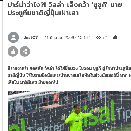
ปาร์ม่าว่าไง?! วิลล่า เล็งคว้า 'ซูซูกิ' นาย
ประตูทีมชาติญี่ปุ่นเฝ้าเสา
Jest07
11 มิถุนายน 2569 ( 10:18 )
72
มีรายงานว่า
แอสตัน วิลล่า
ได้ใส่ชื่อของ ไซออน ซูซูกิ ผู้รักษาประตูทีม
ชาติญี่ปุ่น ไว้ในรายชื่อนักเตะเป้าหมายเสริมทัพในช่วง
ซัมเมอร์นี้ หาก
เ
เลียโน มาร์ติเนซ ย้ายออกไป