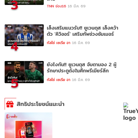
3
TNN ช่อง16
16 มี.ค. 69
เล็งเสริมแนวรับ!! ยูเวนตุส เล็งคว้า
ตัว 'คิวิออร์' เสริมทัพช่วงซัมเมอร์
4
กัลโช่ เซเรีย อา
16 มี.ค. 69
ยังไงกัน!! ยูเวนตุส จับตามอง 2 ผู้
รักษาประตูดังในศึกพรีเมียร์ลีก
5
กัลโช่ เซเรีย อา
16 มี.ค. 69
สิทธิประโยชน์แนะนำ