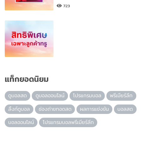
723
แท็กยอดนิยม
ดูบอลสด
ดูบอลออนไลน์
โปรแกรมบอล
พรีเมียร์ลีก
ลิ้งก์ดูบอล
ช่องถ่ายทอดสด
ผลการแข่งขัน
บอลสด
บอลออนไลน์
โปรแกรมบอลพรีเมียร์ลีก