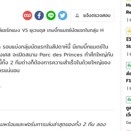
M
Re
แจ้งตรวจสอบ
รีว
|
บั
รี
รอบแบ่งกลุ่มนัดแรกในสัปดาห์นี้ มีเกมบิ๊กแมตช์ใน
St
ั่งเศส จะเปิดสนาม Parc des Princes ทำศึกใหญ่กับ
|
ีนี้ทั้ง 2 ทีมต่างก็ต้องการความสำเร็จในถ้วยใหญ่ของ
กี
ใครแน่นอน
ส่
F1
.
ตั
|
กี
ดู
เว
20
Ge
พร้อมและฟอร์มการเล่นล่าสุดของทั้ง 2 ทีม ลอง