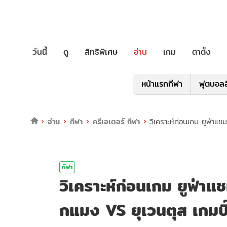
วันนี้
ดู
สิทธิพิเศษ
อ่าน
เกม
ตาตั้ง
หน้าแรกกีฬา
ฟุตบอลล
อ่าน
กีฬา
ครีเอเตอร์ กีฬา
วิเคราะห์ก่อนเกม ยูฟ่าแ
กีฬา
วิเคราะห์ก่อนเกม ยูฟ่าแ
กแมง VS ยุเวนตุส เกมบิ