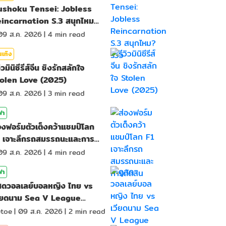
ushoku Tensei: Jobless
incarnation S.3 สนุกไหม?
ิว
09 ส.ค. 2026
|
4
min read
นเทิง
วิวมินิซีรีส์จีน ชิงรักสลักใจ
olen Love (2025)
09 ส.ค. 2026
|
3
min read
ฬา
องฟอร์มตัวเต็งคว้าแชมป์โลก
 เจาะลึกรถสมรรถนะและการ
ดสิน
09 ส.ค. 2026
|
4
min read
ฬา
สดวอลเลย์บอลหญิง ไทย vs
ียดนาม Sea V League
26 เลก 2
toe
|
09 ส.ค. 2026
|
2
min read