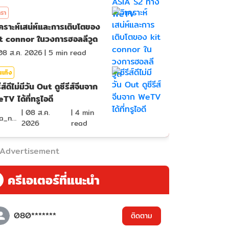
รา
เคราะห์เสน่ห์และการเติบโตของ
t connor ในวงการฮอลลีวูด
08 ส.ค. 2026
|
5
min read
นเทิง
รีส์ดีไม่มีวัน Out ดูซีรีส์จีนจาก
TV ได้ที่ทรูไอดี
|
08 ส.ค.
|
4
min
ima_nan
2026
read
Advertisement
ครีเอเตอร์ที่แนะนำ
080*******
ติดตาม