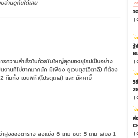
มอ่านดูกันได้เลย
ดา
10
|
บั
รู
BL
องการความสำเร็จในถ้วยใบใหญ่สุดของยุโรปเป็นอย่าง
|
็นงานที่ไม่ยากมากนัก มีเพียง ยูเวนตุส(อิตาลี) ที่ต้อง
บั
 ทีมทั้ง เบนฟิก้า(โปรตุเกส) และ มัคคาบี้
วิ
20
|
บั
ส่
C
็นจ่าฝูงของตาราง ลงแข่ง 6 เกม ชนะ 5 เกม เสมอ 1
|