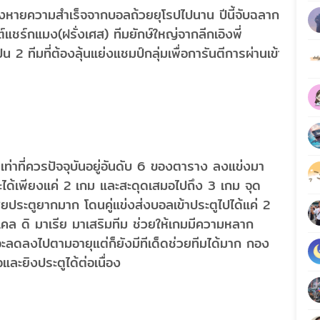
ห่างหายความสำเร็จจากบอลถ้วยยุโรปไปนาน ปีนี้จับฉลาก
แชร์กแมง(ฝรั่งเศส) ทีมยักษ์ใหญ่จากลีกเอิงพี่
น 2 ทีมที่ต้องลุ้นแย่งแชมป์กลุ่มเพื่อการันตีการผ่านเข้า
ยดีเท่าที่ควรปัจจุบันอยู่อันดับ 6 ของตาราง ลงแข่งมา
นะได้เพียงแค่ 2 เกม และสะดุดเสมอไปถึง 3 เกม จุด
เสียประตูยากมาก โดนคู่แข่งส่งบอลเข้าประตูไปได้แค่ 2
งเคล ดิ มาเรีย มาเสริมทีม ช่วยให้เกมมีความหลาก
จะลดลงไปตามอายุแต่ก็ยังมีทีเด็ดช่วยทีมได้มาก กอง
และยิงประตูได้ต่อเนื่อง