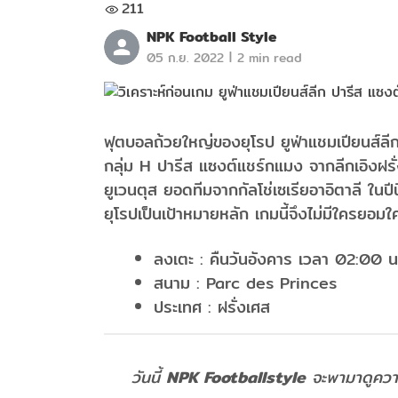
211
NPK Football Style
|
05 ก.ย. 2022
2 min read
ฟุตบอลถ้วยใหญ่ของยุโรป ยูฟ่าแชมเปียนส์ลีก 
กลุ่ม H ปารีส แซงต์แชร์กแมง จากลีกเอิงฝร
ยูเวนตุส ยอดทีมจากกัลโช่เซเรียอาอิตาลี ในป
ยุโรปเป็นเป้าหมายหลัก เกมนี้จึงไม่มีใครยอม
ลงเตะ : คืนวันอังคาร เวลา 02:00 น
สนาม : Parc des Princes
ประเทศ : ฝรั่งเศส
วันนี้
NPK Footballstyle
จะพามาดูความ