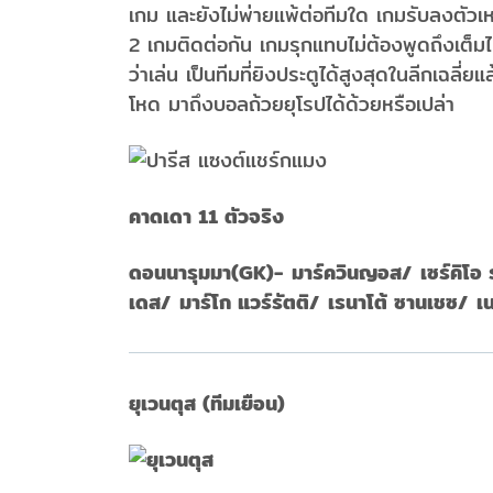
เกม และยังไม่พ่ายแพ้ต่อทีมใด เกมรับลงตัวเ
2 เกมติดต่อกัน เกมรุกแทบไม่ต้องพูดถึงเต็มไป
ว่าเล่น เป็นทีมที่ยิงประตูได้สูงสุดในลีกเฉล
โหด มาถึงบอลถ้วยยุโรปได้ด้วยหรือเปล่า
คาดเดา 11 ตัวจริง
ดอนนารุมมา(GK)- มาร์ควินญอส/ เซร์คิโอ รา
เดส/ มาร์โก แวร์รัตติ/ เรนาโต้ ซานเชซ/ เนย์
ยุเวนตุส (ทีมเยือน)