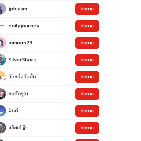
jphuism
ติดตาม
dailyjourney
ติดตาม
iamnan23
ติดตาม
SilverShark
ติดตาม
วันหนึ่งวันนั้น
ติดตาม
หงส์ดรุณ
ติดตาม
ฝันดี
ติดตาม
แอ๊ะแอ๋🤪
ติดตาม