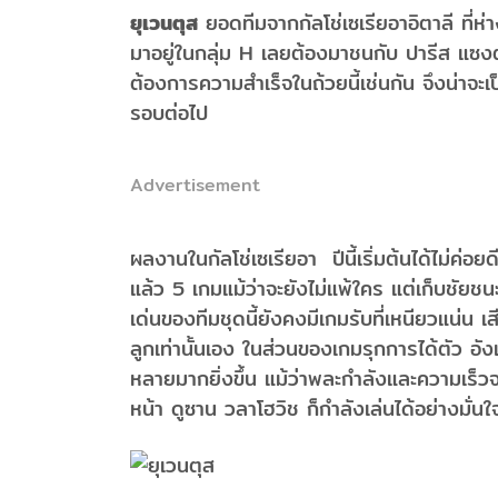
ยุเวนตุส
ยอดทีมจากกัลโช่เซเรียอาอิตาลี ที่
มาอยู่ในกลุ่ม H เลยต้องมาชนกับ ปารีส แซงต์
ต้องการความสำเร็จในถ้วยนี้เช่นกัน จึงน่าจะเป็
รอบต่อไป
Advertisement
ผลงานในกัลโช่เซเรียอา ปีนี้เริ่มต้นได้ไม่ค่อ
แล้ว 5 เกมแม้ว่าจะยังไม่แพ้ใคร แต่เก็บชัยช
เด่นของทีมชุดนี้ยังคงมีเกมรับที่เหนียวแน่น 
ลูกเท่านั้นเอง ในส่วนของเกมรุกการได้ตัว อั
หลายมากยิ่งขึ้น แม้ว่าพละกำลังและความเร็ว
หน้า ดูซาน วลาโฮวิช ก็กำลังเล่นได้อย่างมั่นใจ