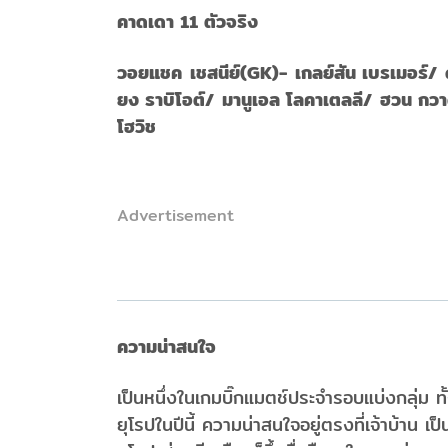
คาดเดา 11 ตัวจริง
วอยแชค เชสนีย์(GK)- เกลย์สัน เบรเมอร์/ ดา
ยง ราบิโอต์/ มานูเอล โลคาเตลลี/ ฮวน กวาด
โฮวิช
Advertisement
ความน่าสนใจ
เป็นหนึ่งในเกมบิ๊กแมตช์ประจำรอบแบ่งกลุ่ม ท
ยุโรปในปีนี้ ความน่าสนใจอยู่ตรงที่เจ้าบ้าน เ