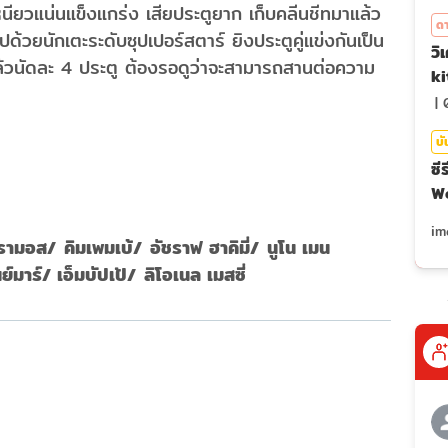
หนียวแน่นแข็งแกร่ง เสียประตูยาก เก็บคลีนชีทมาแล้ว
ดา
ด้วยนักเตะระดับซุปเปอร์สตาร์ ยิงประตูคู่แข่งกันเป็น
วิ
ี่ยแล้วนัดละ 4 ประตู ต้องรอดูว่าจะสามารถสานต่อความ
ki
|
บั
ซี
We
มอส/ คิมเพมเบ้/ อัชราฟ ฮาคิมี่/ นูโน เมน
มาร์/ เอ็มบัปเป้/ ลิโอเนล เมสซี่