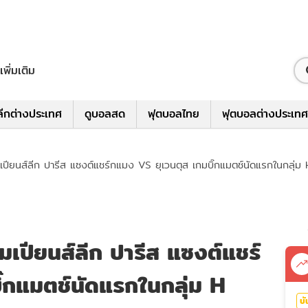
เพิ่มเติม
ีกต่างประเทศ
ดูบอลสด
ฟุตบอลไทย
ฟุตบอลต่างประเทศ
ชมเปียนส์ลีก ปารีส แซงต์แชร์กแมง VS ยุเวนตุส เกมบิ๊กแมตช์นัดแรกในกลุ่ม
ชมเปียนส์ลีก ปารีส แซงต์แชร์
๊กแมตช์นัดแรกในกลุ่ม H
บั