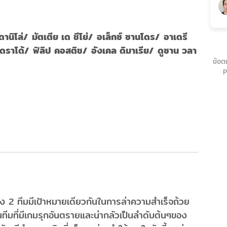
นิโล่/ มัตเตีย เด ชีโย่/ อเล็กซ์ ซานโดร/ อาเดรี
ราโด้/ ฟิลิป คอสติช/ อังเคล ดิมาเรีย/ ดูซาน วลา
ข้อต
P
ั้ง 2 ทีมมีเป้าหมายเดียวกันในการล่าความสำเร็จถ้วย
ป็นทีมที่มีเกมรุกอันตรายและน่ากลัวเป็นลำดับต้นๆของ