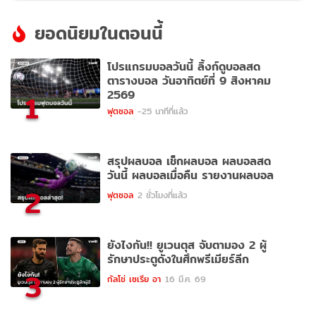
ยอดนิยมในตอนนี้
โปรแกรมบอลวันนี้ ลิ้งก์ดูบอลสด
ตารางบอล วันอาทิตย์ที่ 9 สิงหาคม
2569
1
ฟุตซอล
-25 นาทีที่แล้ว
สรุปผลบอล เช็กผลบอล ผลบอลสด
วันนี้ ผลบอลเมื่อคืน รายงานผลบอล
2
ฟุตซอล
2 ชั่วโมงที่แล้ว
ยังไงกัน!! ยูเวนตุส จับตามอง 2 ผู้
รักษาประตูดังในศึกพรีเมียร์ลีก
3
กัลโช่ เซเรีย อา
16 มี.ค. 69