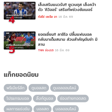
เล็งเสริมแนวรับ!! ยูเวนตุส เล็งคว้า
ตัว 'คิวิออร์' เสริมทัพช่วงซัมเมอร์
4
กัลโช่ เซเรีย อา
16 มี.ค. 69
ยอดเยี่ยม!! ลาซิโอ ปลื้มแฟนบอล
กลับมาเต็มสนาม ส่วนสำคัญดับซ่า มิ
ลาน
5
TNN ช่อง16
16 มี.ค. 69
แท็กยอดนิยม
พรีเมียร์ลีก
ดูบอลสด
ดูบอลออนไลน์
โปรแกรมบอล
ลิ้งก์ดูบอล
ช่องถ่ายทอดสด
ผลการแข่งขัน
บอลสด
บอลออนไลน์