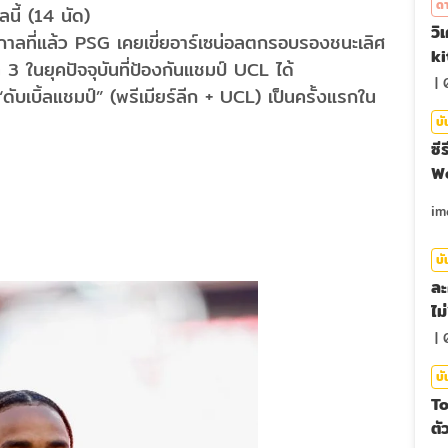
ดา
นี้ (14 นัด)
วิ
ูกาลที่แล้ว PSG เคยเขี่ยอาร์เซน่อลตกรอบรองชนะเลิศ
ki
ที่ 3 ในยุคปัจจุบันที่ป้องกันแชมป์ UCL ได้
|
“ดับเบิ้ลแชมป์” (พรีเมียร์ลีก + UCL) เป็นครั้งแรกใน
บั
ซี
We
บั
ละ
ไม
|
บั
To
ตั