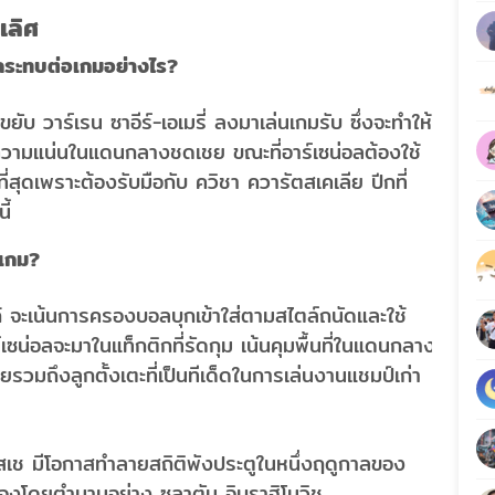
เลิศ
กระทบต่อเกมอย่างไร?
บ วาร์เรน ซาอีร์-เอเมรี่ ลงมาเล่นเกมรับ ซึ่งจะทำให้
ความแน่นในแดนกลางชดเชย ขณะที่อาร์เซน่อลต้องใช้
ี่สุดเพราะต้องรับมือกับ ควิชา ควารัตสเคเลีย ปีกที่
ี้
งเกม?
้ จะเน้นการครองบอลบุกเข้าใส่ตามสไตล์ถนัดและใช้
เซน่อลจะมาในแท็กติกที่รัดกุม เน้นคุมพื้นที่ในแดนกลาง
วมถึงลูกตั้งเตะที่เป็นทีเด็ดในการเล่นงานแชมป์เก่า
เช มีโอกาสทำลายสถิติพังประตูในหนึ่งฤดูกาลของ
อครองโดยตำนานอย่าง ซลาตัน อิบราฮิโมวิช