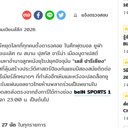
10
|
แจ้งตรวจสอบ
บั
รู
BL
หยุดโลกที่ทุกคนตั้งตารอคอย ในศึกฟุตบอล ยูฟ่า
|
ะเลิศ ณ สนาม ปุสกัส อารีน่า เมืองบูดาเปสต์
หาอำนาจลูกหนังยุโรปยุคปัจจุบัน
"เลส์ ปารีเซียง"
บั
ที่ลุ้นสร้างประวัติศาสตร์ป้องกันแชมป์สองสมัยติดต่อ
วิ
เมียร์ลีกหมาดๆ ที่กำลังฮึกเหิมและหวังจะปลดล็อกชู
20
 สำหรับแฟนบอลชาวไทยห้ามพลาดร่วมเป็นพยานใน
|
ยทอดสดส่งตรงจากฮังการีได้ทางช่อง
beIN SPORTS 1
บั
ลา 23:00 น. เป็นต้นไป
ส่
C
|
ว
27 นัด
ในทุกรายการ