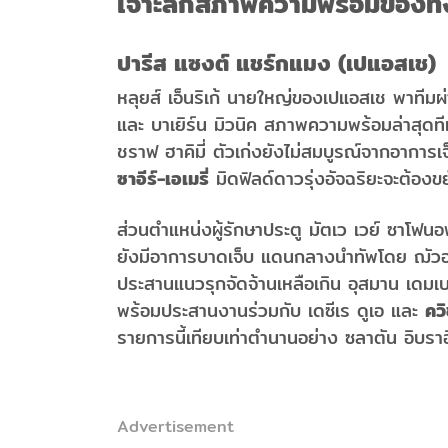
เจาะลึกสภาพความพร้อมของทั้
ปารีส แซงต์ แชร์กแมง (เปแอสเช)
หลุยส์ เอ็นริเก้ นายใหญ่ของเปแอสเช พาทีมผ่า
และ บาเยิร์น มิวนิค สภาพความพร้อมล่าสุดทีมย
ชราฟ ฮาคิมี่ ตัวเก่งยังไม่สมบูรณ์จากอาการเ
ซาอีร์-เอเมรี่
มิดฟิลด์ดาวรุ่งอัจฉริยะจะต้องขย
ส่วนตำแหน่งผู้รักษาประตู มัตเว เวย์ ซาโฟนอฟ 
ยังมีอาการบาดเจ็บ แดนกลางนำทัพโดย ฌัวออง
ประสานแนวรุกจัดจ้านเหลือเกิน อุสมาน เดมเบ
พร้อมประสานงานร่วมกับ เดซีเร ดูเอ และ
คว
รายการนี้เทียบเท่าตำนานอย่าง ซลาตัน อิบราฮ
Advertisement