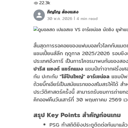
22.3k
ภิญโญ ส่องแสง
|
30 พ.ค. 2026
4 min read
สิ้นสุดการรอคอยของแฟนบอลทั่วโลกกับแมตช์
แชมเปี้ยนส์ลีก ฤดูกาล 2025/2026 รอบชิงชน
ประเทศฮังการี เป็นการโคจรมาพบกันของสองม
ปารีส แซงต์ แชร์กแมง
แชมป์เก่าจากฝรั่งเศส
กัน ปะทะกับ
"ไอ้ปืนใหญ่" อาร์เซน่อล
แชมป์พรี
ถ้วยบิ๊กเอียร์เป็นสมัยแรกของสโมสรให้ได้
ประวัติศาสตร์ครั้งนี้ สามารถรับชมการถ่า
คิกออฟคืนวันเสาร์ที่ 30 พฤษภาคม 2569 เว
สรุป Key Points สำคัญก่อนเกม
PSG ทำสถิติยิงประตูติดต่อกันมาแล้