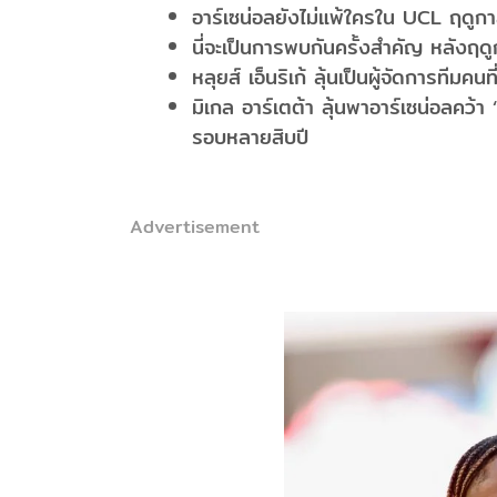
อาร์เซน่อลยังไม่แพ้ใครใน UCL ฤดูกาล
นี่จะเป็นการพบกันครั้งสำคัญ หลังฤด
หลุยส์ เอ็นริเก้ ลุ้นเป็นผู้จัดการทีมคน
มิเกล อาร์เตต้า ลุ้นพาอาร์เซน่อลคว้า 
รอบหลายสิบปี
Advertisement