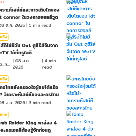
รา
เคราะห์เสน่ห์และการเติบโตของ
t connor ในวงการฮอลลีวูด
08 ส.ค. 2026
|
5
min read
นเทิง
รีส์ดีไม่มีวัน Out ดูซีรีส์จีนจาก
TV ได้ที่ทรูไอดี
|
08 ส.ค.
|
4
min
ima_nan
2026
read
นเทิง
ครไทยยังครองใจผู้ชมได้หรือ
่? วิเคราะห์เสน่ห์ของละครไทย
08 ส.ค. 2026
|
3
min read
นเทิง
mb Raider King พาส่อง 4
วละครเอกที่ต้องรู้จักก่อนดู