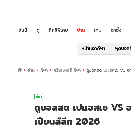
วันนี้
ดู
สิทธิพิเศษ
อ่าน
เกม
ตาตั้ง
หน้าแรกกีฬา
ฟุตบอลล
อ่าน
กีฬา
ครีเอเตอร์ กีฬา
ดูบอลสด เปแอสเช VS อาร์
กีฬา
ดูบอลสด เปแอสเช VS อาร
เปียนส์ลีก 2026