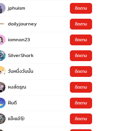
jphuism
ติดตาม
dailyjourney
ติดตาม
iamnan23
ติดตาม
SilverShark
ติดตาม
วันหนึ่งวันนั้น
ติดตาม
หงส์ดรุณ
ติดตาม
ฝันดี
ติดตาม
แอ๊ะแอ๋🤪
ติดตาม