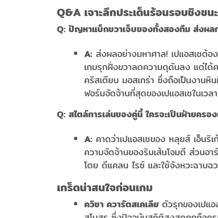
Q&A เจาะลึกประเด็นร้อนรอบชิงชนะ
Q: ปัญหาแบ็กขวาเจ็บของทั้งสองทีม ส่งผล
A:
ส่งผลอย่างมหาศาล! เปแอสเชต้องขยั
เกมรุกฝั่งขวาลดความดุดันลง แต่ได้
คริสเตียน มอสเกร่า ซึ่งถือเป็นงานหินท
ฟอร์มจัดจ้านที่สุดของเปแอสเชในเวลาน
Q: สไตล์การเล่นของคู่นี้ ใครจะเป็นฝ่ายครอ
A:
คาดว่าเปแอสเชของ หลุยส์ เอ็นริเก
ความจัดจ้านของริมเส้นโจมตี ส่วนอาร์
โดย ดีแคลน ไรซ์ และใช้จังหวะฉาบฉวยร
เกร็ดน่าสนใจก่อนเกม
ควิชา ควารัตสเคเลีย
ตัวรุกของเปแอส
สโมสร ซึ่งปัจจุบันสถิติสูงสุดถูกถื