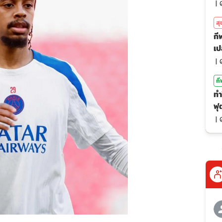
|
สุ
กีฬ
เป
|
กี
ทำ
ฟุ
|