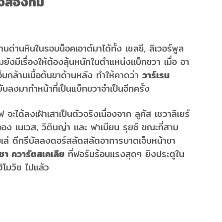
งสองทีม
นด่านหินในรอบน็อคเอาต์มาได้ทั้ง เชลซี, ลิเวอร์พูล
ังมีเรื่องให้ต้องลุ้นหนักในตำแหน่งแบ็กขวา เมื่อ อา
จ็บกล้ามเนื้อต้นขาด้านหลัง ทำให้คาดว่า
วาร์เรน
ับลงมาทำหน้าที่เป็นแบ็กขวาจำเป็นอีกครั้ง
จะได้ลงเฝ้าเสาเป็นตัวจริงเนื่องจาก ลูคัส เชวาลิเยร์
 เนเวส, วิตินญ่า และ ฟาเบียน รุยซ์ ขณะที่สาม
เล่ ดีกรีบัลลงดอร์สลัดสลัดอาการบาดเจ็บหน้าขา
ิชา ควารัตสเคเลีย
ที่ฟอร์มร้อนแรงสุดๆ ยิงประตูใน
ิโมวิช ไปแล้ว