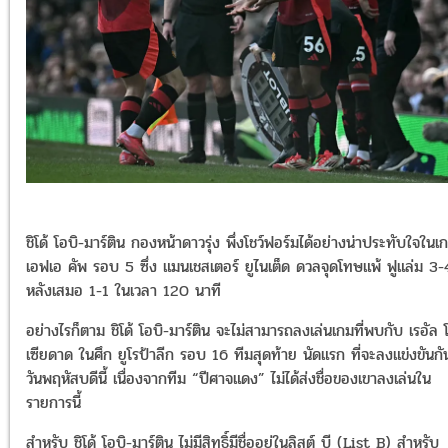
ชิโด้ โอบิ-มาร์ติน กองหน้าดาวรุ่ง พึ่งโชว์ฟอร์มได้อย่างน่าประทับใจในเ
เอฟเอ คัพ รอบ 5 ซึ่ง แมนเชสเตอร์ ยูไนเต็ด ดวลจุดโทษแพ้ ฟูแล่ม 3-
หลังเสมอ 1-1 ในเวลา 120 นาที
อย่างไรก็ตาม ชิโด้ โอบิ-มาร์ติน จะไม่สามารถลงเล่นเกมที่พบกับ เรอัล 
เซียดาด ในศึก ยูโรป้าลีก รอบ 16 ทีมสุดท้าย นัดแรก ที่จะลงแข่งขันกั
วันพฤหัสบดีนี้ เนื่องจากทีม “ปีศาจแดง” ไม่ได้ส่งชื่อของเขาลงเล่นใน
รายการนี้
สำหรับ ชิโด้ โอบิ-มาร์ติน ไม่มีสิทธิ์มีชื่ออยู่ในลิสต์ บี (List B) สำหรับ