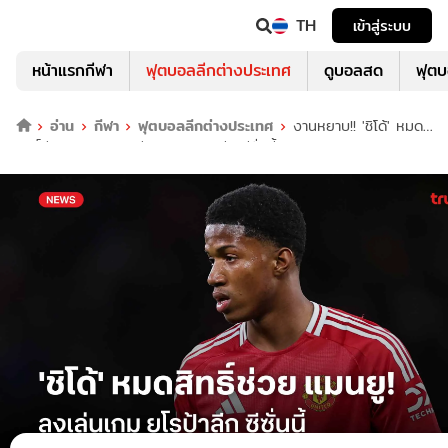
TH
เข้าสู่ระบบ
หน้าแรกกีฬา
ฟุตบอลลีกต่างประเทศ
ดูบอลสด
ฟุต
อ่าน
กีฬา
ฟุตบอลลีกต่างประเทศ
งานหยาบ!! 'ชิโด้' หมด
สิทธิ์ช่วย แมนยู ลงเล่นเกม ยูโรป้าลีก ซีซั่นนี้