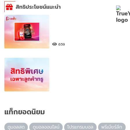
สิทธิประโยชน์แนะนำ
659
แท็กยอดนิยม
ดูบอลสด
ดูบอลออนไลน์
โปรแกรมบอล
พรีเมียร์ลีก