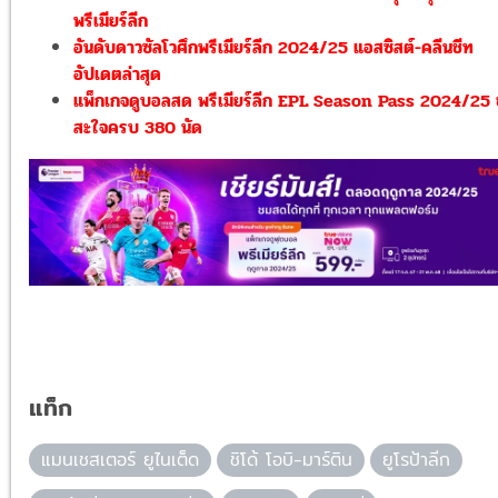
พรีเมียร์ลีก
อันดับดาวซัลโวศึกพรีเมียร์ลีก 2024/25 แอสซิสต์-คลีนชีท
อัปเดตล่าสุด
แพ็กเกจดูบอลสด พรีเมียร์ลีก EPL Season Pass 2024/25
สะใจครบ 380 นัด
แท็ก
แมนเชสเตอร์ ยูไนเต็ด
ชิโด้ โอบิ-มาร์ติน
ยูโรป้าลีก