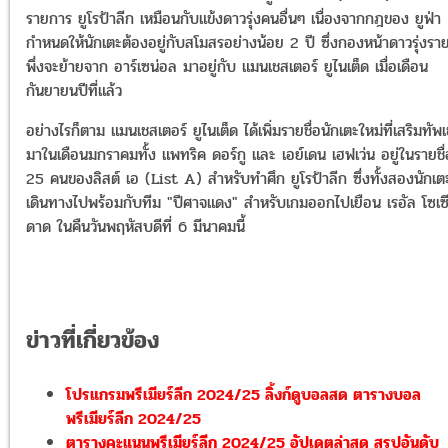
รายการ ยูโรป้าลีก เหมือนกับแข้งดาวรุ่งคนอื่นๆ เนื่องจากกฎของ ยูฟ่า
กำหนดให้นักเตะต้องอยู่กับสโมสรอย่างน้อย 2 ปี ซึ่งกองหน้าดาวรุ่งรายน
พึ่งจะย้ายจาก อาร์เซน่อล มาอยู่กับ แมนเชสเตอร์ ยูไนเต็ด เมื่อเดือน
กันยายนปีที่แล้ว
อย่างไรก็ตาม แมนเชสเตอร์ ยูไนเต็ด ได้เพิ่มรายชื่อนักเตะใหม่ที่เสริมทัพเ
มาในเดือนมกราคมทั้ง แพทริค ดอร์กู และ เอย์เดน เฮฟเว่น อยู่ในรายชื่
25 คนของลิสต์ เอ (List A) สำหรับทำศึก ยูโรป้าลีก ซึ่งทั้งสองนักเต
เดินทางไปพร้อมกับทีม "ปีศาจแดง" สำหรับเกมออกไปเยือน เรอัล โซเซ
ดาด ในคืนวันพฤหัสบดีที่ 6 มีนาคมนี้
ข่าวที่เกี่ยวข้อง
โปรแกรมพรีเมียร์ลีก 2024/25 ลิ้งก์ดูบอลสด ตารางบอล
พรีเมียร์ลีก 2024/25
ตารางคะแนนพรีเมียร์ลีก 2024/25 อัปเดตล่าสุด สรุปอันดับ