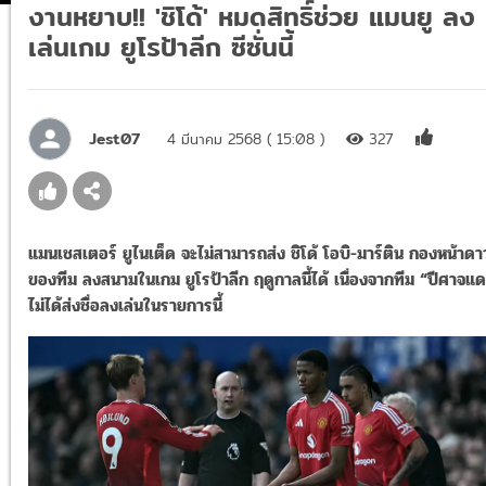
งานหยาบ!! 'ชิโด้' หมดสิทธิ์ช่วย แมนยู ลง
เล่นเกม ยูโรป้าลีก ซีซั่นนี้
Jest07
4 มีนาคม 2568 ( 15:08 )
327
แมนเชสเตอร์ ยูไนเต็ด จะไม่สามารถส่ง ชิโด้ โอบิ-มาร์ติน กองหน้าดาว
ของทีม ลงสนามในเกม ยูโรป้าลีก ฤดูกาลนี้ได้ เนื่องจากทีม “ปีศาจแ
ไม่ได้ส่งชื่อลงเล่นในรายการนี้