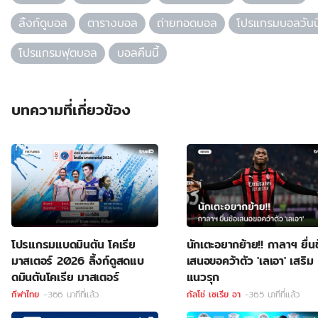
ลิ้งก์ดูบอล
ตารางบอล
ถ่ายทอดบอล
โปรแกรมบอลวันนี
โปรแกรมฟุตบอล
บอลคืนนี้
บทความที่เกี่ยวข้อง
โปรแกรมแบดมินตัน โคเรีย
นักเตะอยากย้าย!! กาลาฯ ยื่นข
มาสเตอร์ 2026 ลิ้งก์ดูสดแบ
เสนอขอคว้าตัว 'เลเอา' เสริม
ดมินตันโคเรีย มาสเตอร์
แนวรุก
กีฬาไทย
-366 นาทีที่แล้ว
กัลโช่ เซเรีย อา
-365 นาทีที่แล้ว