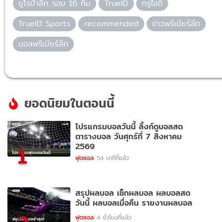
ยูโรป้าลีก รอบ 16 ทีม
TrueID
ทรูไอดี
TrueID Sports
recommended
ข่าวพรีเมียร์ลีก
บอลพรีเมียร์ลีก
ยอดนิยมในตอนนี้
โปรแกรมบอลวันนี้ ลิ้งก์ดูบอลสด
ตารางบอล วันศุกร์ที่ 7 สิงหาคม
2569
1
ฟุตซอล
54 นาทีที่แล้ว
สรุปผลบอล เช็กผลบอล ผลบอลสด
วันนี้ ผลบอลเมื่อคืน รายงานผลบอล
ฟุตซอล
4 ชั่วโมงที่แล้ว