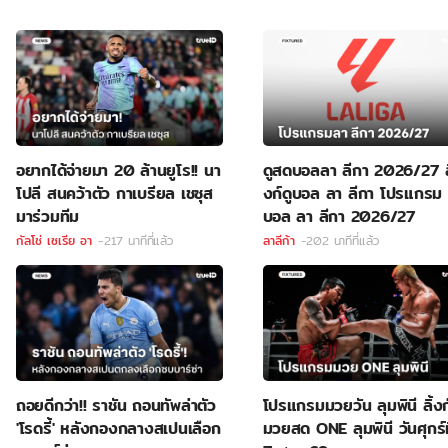
อยากได้จ่ายมา 20 ล้านยูโร!! นา
ดูสดบอลลา ลีกา 2026/27 ลิ
โปลี สนคว้าตัว กาเบรียล เชซุส
งก์ดูบอล ลา ลีกา โปรแกรม
มาร่วมทีม
บอล ลา ลีกา 2026/27
กัลโช่ เซเรีย อา
-217 นาทีที่แล้ว
ลาลีก้า
-202 นาทีที่แล้ว
ถอยดีกว่า!! ราชัน ถอนทัพล่าตัว
โปรแกรมมวยวัน ลุมพินี ลิ้งก
'โรดรี้' หลังกองกลางสเปนเลือก
มวยสด ONE ลุมพินี วันศุกร์ท