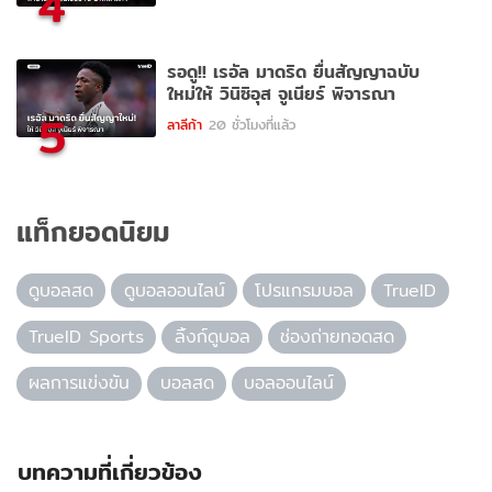
4
รอดู!! เรอัล มาดริด ยื่นสัญญาฉบับ
ใหม่ให้ วินิซิอุส จูเนียร์ พิจารณา
5
ลาลีก้า
20 ชั่วโมงที่แล้ว
แท็กยอดนิยม
ดูบอลสด
ดูบอลออนไลน์
โปรแกรมบอล
TrueID
TrueID Sports
ลิ้งก์ดูบอล
ช่องถ่ายทอดสด
ผลการแข่งขัน
บอลสด
บอลออนไลน์
บทความที่เกี่ยวข้อง