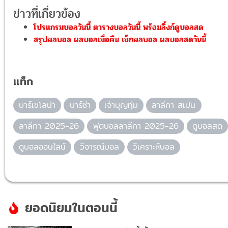
ข่าวที่เกี่ยวข้อง
โปรแกรมบอลวันนี้ ตารางบอลวันนี้ พร้อมลิ้งก์ดูบอลสด
สรุปผลบอล ผลบอลเมื่อคืน เช็กผลบอล ผลบอลสดวันนี้
แท็ก
บาร์เซโลน่า
บาร์ซ่า
เจ้าบุญทุ่ม
ลาลีกา สเปน
ลาลีกา 2025-26
ฟุตบอลลาลีกา 2025-26
ดูบอลสด
ดูบอลออนไลน์
วิจารณ์บอล
วิเคราะห์บอล
ยอดนิยมในตอนนี้