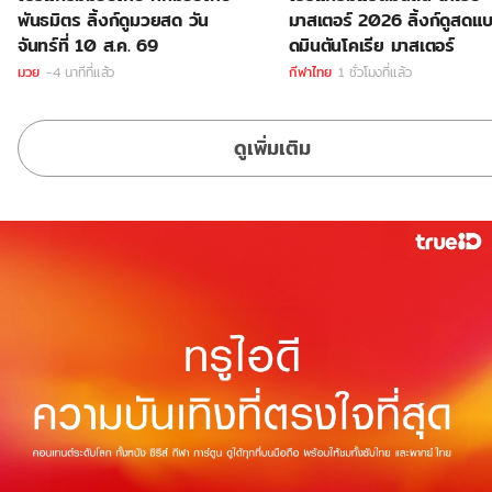
พันธมิตร ลิ้งก์ดูมวยสด วัน
มาสเตอร์ 2026 ลิ้งก์ดูสดแ
จันทร์ที่ 10 ส.ค. 69
ดมินตันโคเรีย มาสเตอร์
มวย
-4 นาทีที่แล้ว
กีฬาไทย
1 ชั่วโมงที่แล้ว
ดูเพิ่มเติม