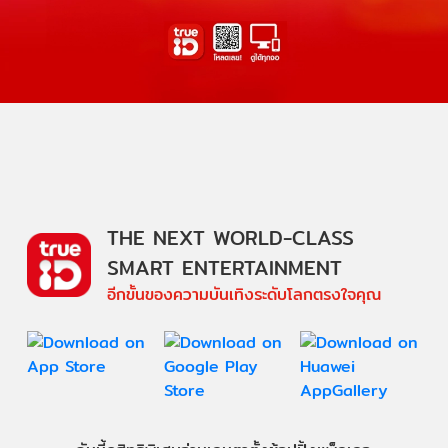
THE NEXT WORLD-CLASS
SMART ENTERTAINMENT
อีกขั้นของความบันเทิงระดับโลกตรงใจคุณ