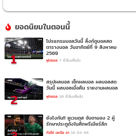
ยอดนิยมในตอนนี้
โปรแกรมบอลวันนี้ ลิ้งก์ดูบอลสด
ตารางบอล วันอาทิตย์ที่ 9 สิงหาคม
2569
1
ฟุตซอล
7 ชั่วโมงที่แล้ว
สรุปผลบอล เช็กผลบอล ผลบอลสด
วันนี้ ผลบอลเมื่อคืน รายงานผลบอล
2
ฟุตซอล
10 ชั่วโมงที่แล้ว
ยังไงกัน!! ยูเวนตุส จับตามอง 2 ผู้
รักษาประตูดังในศึกพรีเมียร์ลีก
3
กัลโช่ เซเรีย อา
16 มี.ค. 69