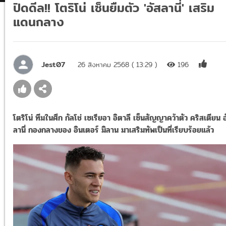
ปิดดีล!! โตริโน่ เซ็นยืมตัว 'อัสลานี่' เสริม
แดนกลาง
Jest07
26 สิงหาคม 2568 ( 13:29 )
196
โตริโน่ ทีมในศึก กัลโช่ เซเรียอา อิตาลี เซ็นสัญญาคว้าตัว คริสเตียน อ
ลานี่ กองกลางของ อินเตอร์ มิลาน มาเสริมทัพเป็นที่เรียบร้อยแล้ว