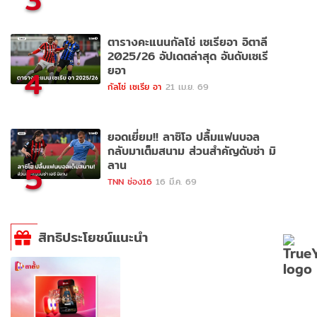
ตารางคะแนนกัลโช่ เซเรียอา อิตาลี
2025/26 อัปเดตล่าสุด อันดับเซเรี
ยอา
4
กัลโช่ เซเรีย อา
21 เม.ย. 69
ยอดเยี่ยม!! ลาซิโอ ปลื้มแฟนบอล
กลับมาเต็มสนาม ส่วนสำคัญดับซ่า มิ
ลาน
5
TNN ช่อง16
16 มี.ค. 69
สิทธิประโยชน์แนะนำ