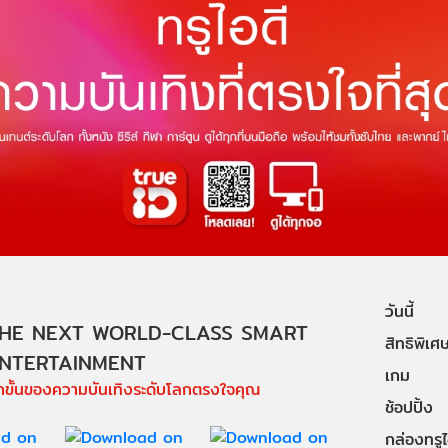
วันนี้
HE NEXT WORLD-CLASS SMART
สิทธิพิเศ
NTERTAINMENT
เกม
ีกขั้นของความบันเทิงระดับโลกตรงใจคุณ
ช้อปปิ้ง
กล่องทรูไอ