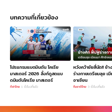
บทความที่เกี่ยวข้อง
โปรแกรมแบดมินตัน โคเรีย
หวังคว้าชัยสี่นัด!! ช้าง
มาสเตอร์ 2026 ลิ้งก์ดูสดแบ
ร่างกายเตรียมลุย เม
ดมินตันโคเรีย มาสเตอร์
อาเซียน
กีฬาไทย
1 ชั่วโมงที่แล้ว
ทีมชาติไทย
3 ชั่วโมงที่แล้ว