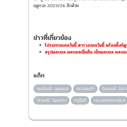
ฤดูกาล 2023/24 อีกด้วย
ข่าวที่เกี่ยวข้อง
โปรแกรมบอลวันนี้ ตารางบอลวันนี้ พร้อมลิ้งก์
สรุปผลบอล ผลบอลเมื่อคืน เช็กผลบอล ผลบอลส
แท็ก
อเดโมล่า ลุคแมน
อตาลันต้า
อินเตอร์ มิล
TrueID Sports
ทรูไอดี
recommended