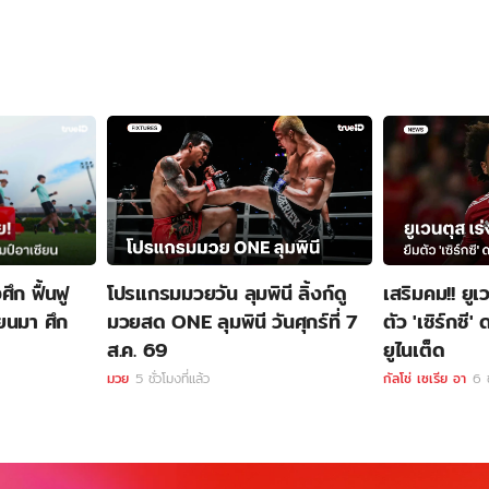
ศึก ฟื้นฟู
โปรแกรมมวยวัน ลุมพินี ลิ้งก์ดู
เสริมคม!! ยูเ
ียนมา ศึก
มวยสด ONE ลุมพินี วันศุกร์ที่ 7
ตัว 'เซิร์กซ
ส.ค. 69
ยูไนเต็ด
มวย
5 ชั่วโมงที่แล้ว
กัลโช่ เซเรีย อา
6 ช