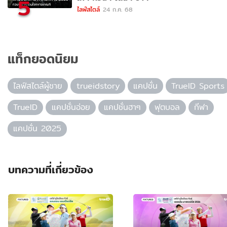
5
ไลฟ์สไตล์
24 ก.ค. 68
แท็กยอดนิยม
ไลฟ์สไตล์ผู้ชาย
trueidstory
แคปชั่น
TrueID Sports
TrueID
แคปชั่นอ่อย
แคปชั่นฮาๆ
ฟุตบอล
กีฬา
แคปชั่น 2025
บทความที่เกี่ยวข้อง