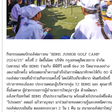
กิจกรรมแคมป์กอล์ฟเยาวชน “BDMS JUNIOR GOLF CAMP
2024/25” ครั้งที่ 2 จัดขึ้นโดย บริษัท กรุงเทพดุสิตเวชการ จำกัด
(มหาชน) หรือ BDMS ร่วมกับ พีพีทีวี เอชดี ช่อง 36 ปิดฉากลงอย่าง
งดงามอีกครั้ง พร้อมตอกย้ำความสำเร็จในการพัฒนาทักษะให้กับ 60 น
กอล์ฟเยาวชนที่เข้าร่วมกิจกรรมครั้งนี้ โดยได้รับเกียรติจาก พันตรีสมิทธิ์
ปราสาททองโอสถ ประธานคณะผู้บริหารกลุ่ม 7.2 BDMS และ คุณอาทิ
ลิ้มไพศาล ผู้ช่วยกรรมการผู้อำนวยการใหญ่อาวุโส ด้านพัฒนา
อสังหาริมทรัพย์ BDMS เป็นประธานเปิดงาน พร้อมด้วยโปรกอล์ฟชื่อดัง
"โปรเพชร" สดมภ์ แก้วกาญจนา มาร่วมถ่ายทอดความรู้และเทคนิคการเ
กอล์ฟแบบเข้มข้น ตลอดระยะเวลา 2 วัน 1 คืน ณ สนามกอล์ฟเขาใหญ่