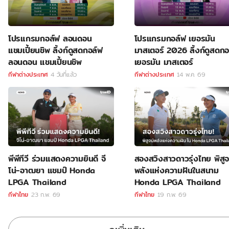
โปรแกรมกอล์ฟ ลอนดอน
โปรแกรมกอล์ฟ เยอรมัน
แชมเปี้ยนชิพ ลิ้งก์ดูสดกอล์ฟ
มาสเตอร์ 2026 ลิ้งก์ดูสดกอ
ลอนดอน แชมเปี้ยนชิพ
เยอรมัน มาสเตอร์
กีฬาต่างประเทศ
4 วันที่แล้ว
กีฬาต่างประเทศ
14 พ.ค. 69
พีพีทีวี ร่วมแสดงความยินดี จี
สองสวิงสาวดาวรุ่งไทย พิสูจ
โน่-อาฒยา แชมป์ Honda
พลังแห่งความฝันในสนาม
LPGA Thailand
Honda LPGA Thailand
กีฬาไทย
23 ก.พ. 69
กีฬาไทย
19 ก.พ. 69