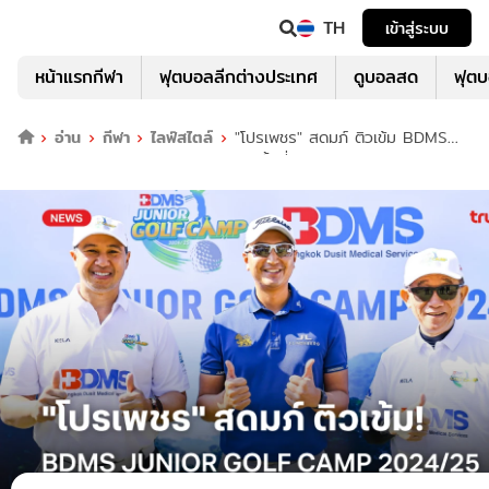
TH
เข้าสู่ระบบ
หน้าแรกกีฬา
ฟุตบอลลีกต่างประเทศ
ดูบอลสด
ฟุต
อ่าน
กีฬา
ไลฟ์สไตล์
"โปรเพชร" สดมภ์ ติวเข้ม BDMS
JUNIOR GOLF CAMP 2024/25 ครั้งที่ 2