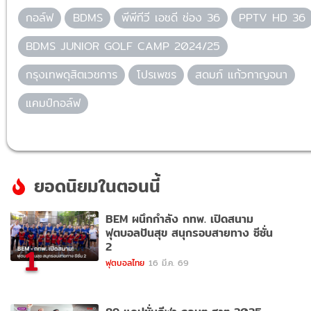
กอล์ฟ
BDMS
พีพีทีวี เอชดี ช่อง 36
PPTV HD 36
BDMS JUNIOR GOLF CAMP 2024/25
กรุงเทพดุสิตเวชการ
โปรเพชร
สดมภ์ แก้วกาญจนา
แคมป์กอล์ฟ
ยอดนิยมในตอนนี้
BEM ผนึกกำลัง กทพ. เปิดสนาม
ฟุตบอลปันสุข สนุกรอบสายทาง ซีซั่น
2
1
ฟุตบอลไทย
16 มี.ค. 69