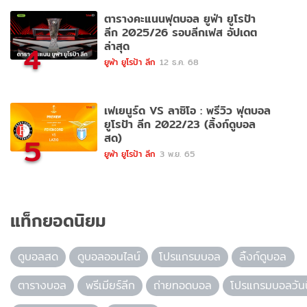
ตารางคะแนนฟุตบอล ยูฟ่า ยูโรป้า
ลีก 2025/26 รอบลีกเฟส อัปเดต
ล่าสุด
4
ยูฟ่า ยูโรป้า ลีก
12 ธ.ค. 68
เฟเยนูร์ด VS ลาซิโอ : พรีวิว ฟุตบอล
ยูโรป้า ลีก 2022/23 (ลิ้งก์ดูบอล
สด)
5
ยูฟ่า ยูโรป้า ลีก
3 พ.ย. 65
แท็กยอดนิยม
ดูบอลสด
ดูบอลออนไลน์
โปรแกรมบอล
ลิ้งก์ดูบอล
ตารางบอล
พรีเมียร์ลีก
ถ่ายทอดบอล
โปรแกรมบอลวันนี