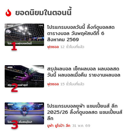
ยอดนิยมในตอนนี้
โปรแกรมบอลวันนี้ ลิ้งก์ดูบอลสด
ตารางบอล วันพฤหัสบดีที่ 6
สิงหาคม 2569
1
ฟุตซอล
12 ชั่วโมงที่แล้ว
สรุปผลบอล เช็กผลบอล ผลบอลสด
วันนี้ ผลบอลเมื่อคืน รายงานผลบอล
2
ฟุตซอล
15 ชั่วโมงที่แล้ว
โปรแกรมบอลยูฟ่า แชมเปี้ยนส์ ลีก
2025/26 ลิ้งก์ดูบอลสด แชมเปี้ยนส์
ลีก
3
ยูฟ่า ยูโรป้า ลีก
31 พ.ค. 69