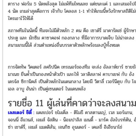
ตาราง ฟอร์ม 5 นัดหลังสุด ไม่แพ้ทีมไหนเลย แต่ชนะแค่ 1 และเสมอไปถ
4 นัด เกมล่าสุดคือการ เจ๊ากับ โคลอส 1-1 ทำให้เกมนี้หวังรักษาสถิติไม่
ใครเอาไว้ให้ได้
สภาพทีมในนัดนี้ ทีมจะไม่มีตัวหลัก 2 คน คือ เซาด์รี่ มาคารัดเซ่ ผู้รักษ
ประตู และ มักซิม คาซาคอฟ กองกลาง ที่มีอาการบาดเจ็บ ไม่น่าจะลง
สนามเกมนี้ได้ ส่วนตำแหน่งอื่นบรรดาตัวหลักพร้อมลงบู๊ทั้งหมด
การจัดทัพ วิคเตอร์ สคริปนิค เทรเนอร์ของทีม จะส่ง อัลลาห์ยาร์ ซายย
มาเนช ยืนค้ำเป็นกองหน้าตัวเป้า และให้ วลาดิสลาฟ คาบาเยฟ กับ อัง
เดรจ์ส ซิกานิคส์ เป็นตัวหลักในแดนกลาง โดยมี วิตาลี่ เวอร์นีดุบ กับ โจ
เอล อาบู ฮันน่า เป็นคู่เซนเตอร์ ในแดนหลัง
รายชื่อ 11 ผู้เล่นที่คาดว่าจะลงสนา
เลสเตอร์ ซิตี้ :
แคสเปอร์ ชไมเคิ่ล - ติโมธี คาสตานเญ่, เวส มอร์แกน,
จอนนี่ อีแวนส์, เจมส์ จัสติน - น็อมปาลิส เมนดี้ - มาร์ค อัลไบรท์ตัน, ฮ
ซ่า เชาด์รี่, เจมส์ แมดดิสัน, เจนกิซ อุนเดอร์ - เคเลชี่ อิเฮียนาโช่