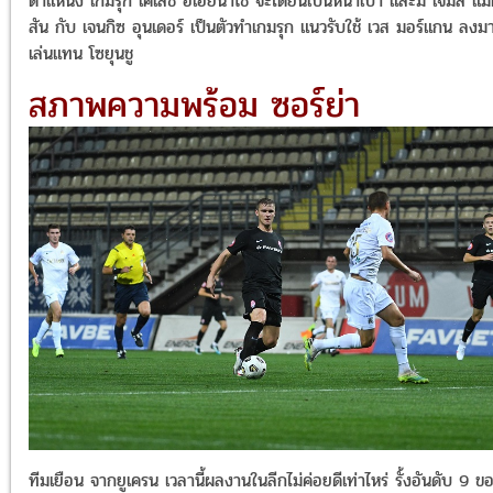
ตำแหน่ง เกมรุก เคเลชี่ อิเฮียนาโช่ จะได้ยืนเป็นหน้าเป้า และมี เจมส์ แม
สัน กับ เจนกิซ อุนเดอร์ เป็นตัวทำเกมรุก แนวรับใช้ เวส มอร์แกน ลงม
เล่นแทน โซยุนชู
สภาพความพร้อม ซอร์ย่า
ทีมเยือน จากยูเครน เวลานี้ผลงานในลีกไม่ค่อยดีเท่าไหร่ รั้งอันดับ 9 ข