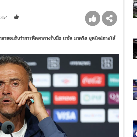
354
ออกมายอมรับว่าการคิดหาทางรับมือ เรอัล มาดริด ยุคใหม่ภายใต้