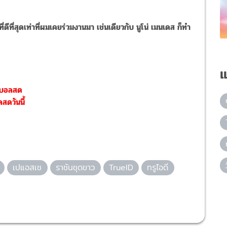
ี่ดีที่สุดเท่าที่ผมเคยร่วมงานมา เช่นเดียวกับ นูโน่ เมนเดส ก็ทำ
แ
ดูบอลสด
ดวันนี้
เปแอสเช
ราชันชุดขาว
TrueID
ทรูไอดี