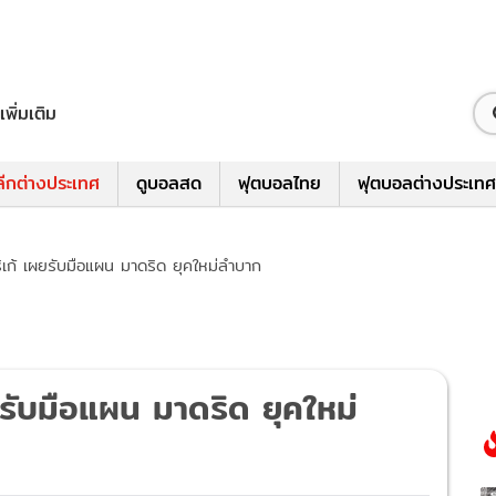
เพิ่มเติม
ีกต่างประเทศ
ดูบอลสด
ฟุตบอลไทย
ฟุตบอลต่างประเทศ
นริเก้ เผยรับมือแผน มาดริด ยุคใหม่ลำบาก
ผยรับมือแผน มาดริด ยุคใหม่