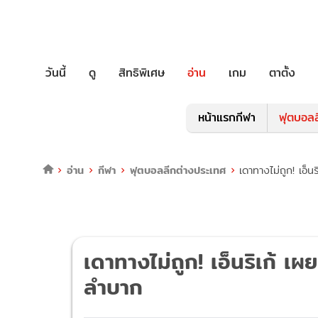
วันนี้
ดู
สิทธิพิเศษ
อ่าน
เกม
ตาตั้ง
หน้าแรกกีฬา
ฟุตบอลล
อ่าน
กีฬา
ฟุตบอลลีกต่างประเทศ
เดาทางไม่ถูก! เอ็
เดาทางไม่ถูก! เอ็นริเก้ เ
ลำบาก