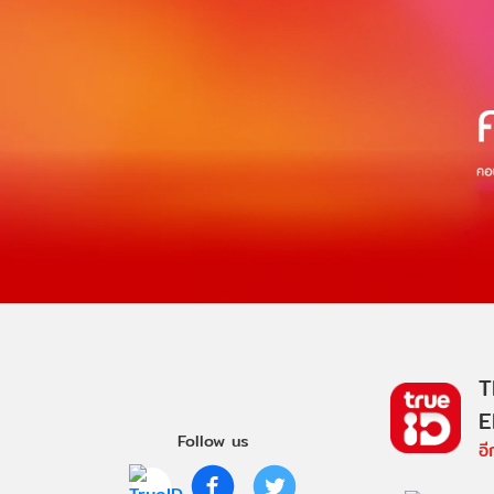
T
E
Follow us
อ