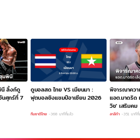
 ลิ้งก์ดู
ดูบอลสด ไทย VS เมียนมา :
พิจารณาความเป
นศุกร์ที่ 7
ฟุตบอลชิงแชมป์อาเซียน 2026
แอต.มาดริด เ
วิช' เสริมคม
ทีมชาติไทย
-368 นาทีที่แล้ว
ลาลีก้า
-351 นาทีที่