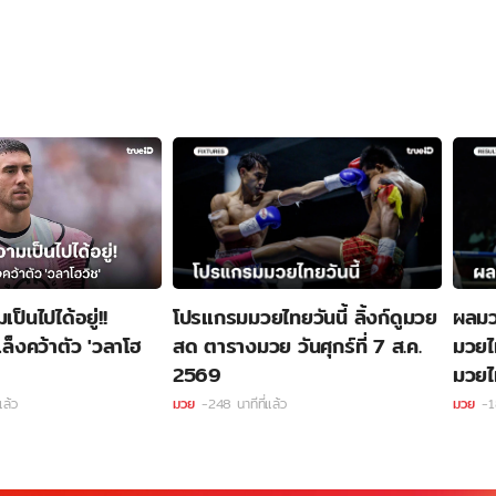
็นไปได้อยู่!!
โปรแกรมมวยไทยวันนี้ ลิ้งก์ดูมวย
ผลมว
ล็งคว้าตัว 'วลาโฮ
สด ตารางมวย วันศุกร์ที่ 7 ส.ค.
มวยไท
2569
มวยไ
แล้ว
มวย
-248 นาทีที่แล้ว
มวย
-1