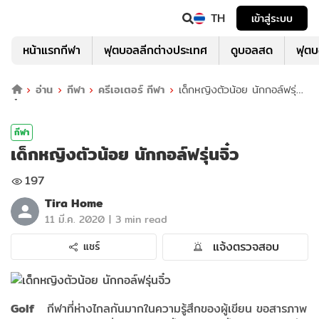
TH
เข้าสู่ระบบ
หน้าแรกกีฬา
ฟุตบอลลีกต่างประเทศ
ดูบอลสด
ฟุต
อ่าน
กีฬา
ครีเอเตอร์ กีฬา
เด็กหญิงตัวน้อย นักกอล์ฟรุ่น
จิ๋ว
กีฬา
เด็กหญิงตัวน้อย นักกอล์ฟรุ่นจิ๋ว
197
Tira Home
|
11 มี.ค. 2020
3 min read
แจ้งตรวจสอบ
แชร์
Golf
กีฬาที่ห่างไกลกันมากในความรู้สึกของผู้เขียน ขอสารภาพ