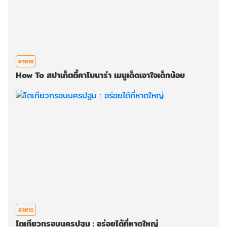
อาหาร
How To สปาเก็ตตี้คาโบนาร่า เมนูเด็ดเอาใจเด็กน้อย
อาหาร
โตเกียวกรอบนครปฐม : อร่อยได้ที่หาดใหญ่