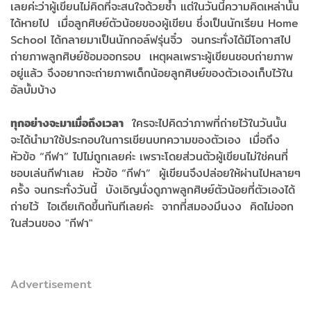
เลยค่ะว่าผู้เขียนไม่คิดที่จะสนใจด้วยซ้ำ แต่ในวันนี้ความคิดเหล่านั้น
ได้หายไป เมื่อลูกศิษย์ตัวน้อยของผู้เขียน ซึ่งเป็นนักเรียน Home
School ได้กลายมาเป็นนักกอล์ฟรุ่นจิ๋ว จนกระทั่งได้มีโอกาสไป
ถ่ายภาพลูกศิษย์ซ้อมออกรอบ เหตุผลเพราะผู้เขียนชอบถ่ายภาพ
อยู่แล้ว จึงอยากจะถ่ายภาพเด็กน้อยลูกศิษย์ของตัวเองเก็บไว้ใน
อัลบั้มบ้าง
ทุกอย่างจะมาเมื่อถึงเวลา
ใครจะไปคิดว่าภาพที่ถ่ายไว้ในวันนั้น
จะได้นำมาใช้ประกอบในการเขียนบทความของตัวเอง เมื่อถึง
หัวข้อ “กีฬา” ไปไม่ถูกเลยค่ะ เพราะโดยส่วนตัวผู้เขียนไม่ใช่คนที่
ชอบเล่นกีฬาเลย หัวข้อ “กีฬา” ผู้เขียนจึงปล่อยให้ผ่านไปหลายๆ
ครั้ง จนกระทั่งวันนี้ บังเอิญนั่งดูภาพลูกศิษย์ตัวน้อยที่ตัวเองได้
ถ่ายไว้ ไอเดียเกิดขึ้นทันทีเลยค่ะ จากที่สมองมึนงง คิดไม่ออก
ในส่วนของ "กีฬา"
Advertisement