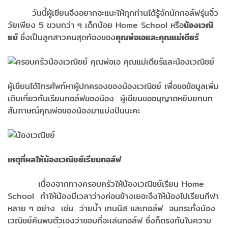
วันนี้ผู้เขียนจึงอยากจะแนะให้ทุกท่านได้รู้จักนักกอล์ฟรุ่นจิ๋ว
วัยเพียง 5 ขวบกว่า ๆ เด็กน้อย Home School หรือ
น้องเวณิ
ชย์
ซึ่งเป็นลูกสาวคนสุดท้องของ
คุณพ่อเอและคุณแม่เดียร์
ผู้เขียนได้โทรศัพท์หาผู้ปกครองของน้องเวณิชย์ เพื่อขอข้อมูลเพิ่ม
เติมเกี่ยวกับเรียนกอล์ฟของน้อง ผู้เขียนขออนุญาตหยิบยกบท
สัมภาษณ์คุณพ่อของน้องมาแบ่งปันนะคะ
เหตุที่ผลให้น้องเวณิชย์เรียนกอล์ฟ
เนื่องจากทางครอบครัวให้น้องเวณิชย์เรียน Home
School ทำให้น้องมีเวลาว่างค่อนข้างเยอะจึงให้น้องไปเรียนกีฬา
หลาย ๆ อย่าง เช่น ว่ายน้ำ เทนนิส และกอล์ฟ จนกระทั่งน้อง
เวณิชย์ค้นพบตัวเองว่าชอบที่จะเล่นกอล์ฟ ซึ่งก็ตรงกับในความ