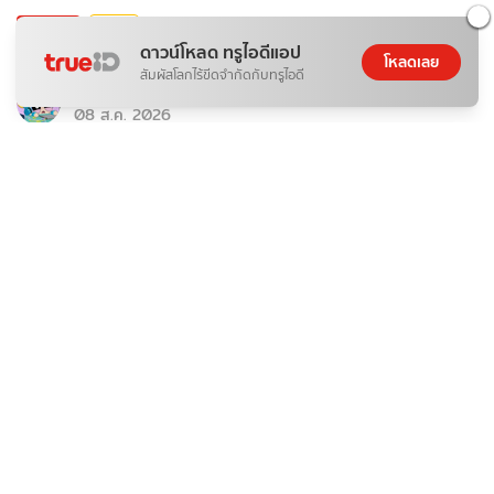
ติดกระแส
บันเทิง
ดาวน์โหลด ทรูไอดีแอป
วิธีโหวต "น้องเนเน่" ให้ชนะ AGT 2026 ง่ายๆ ใน 5 นาที
โหลดเลย
สัมผัสโลกไร้ขีดจำกัดกับทรูไอดี
ponydiary
08 ส.ค. 2026
ติดกระแส
บันเทิง
ส่องผลงานของหนุ่ม ๆ จากเวที CHUANG ASIA S2 ทาง
WeTV