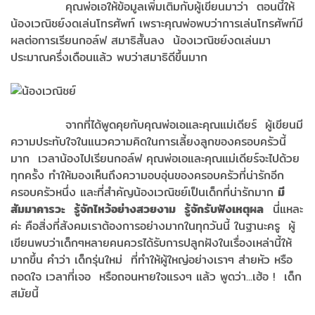
คุณพ่อเอให้ข้อมูลเพิ่มเติมกับผู้เขียนมาว่า ตอนนี้ให้
น้องเวณิชย์งดเล่นโทรศัพท์ เพราะคุณพ่อพบว่าการเล่นโทรศัพท์มี
ผลต่อการเรียนกอล์ฟ สมาธิสั้นลง น้องเวณิชย์งดเล่นมา
ประมาณครึ่งเดือนแล้ว พบว่าสมาธิดีขึ้นมาก
จากที่ได้พูดคุยกับคุณพ่อเอและคุณแม่เดียร์ ผู้เขียนมี
ความประทับใจในแนวความคิดในการเลี้ยงลูกของครอบครัวนี้
มาก เวลาน้องไปเรียนกอล์ฟ คุณพ่อเอและคุณแม่เดียร์จะไปด้วย
ทุกครั้ง ทำให้มองเห็นถึงความอบอุ่นของครอบครัวที่น่ารักอีก
ครอบครัวหนึ่ง และที่สำคัญน้องเวณิชย์เป็นเด็กที่น่ารักมาก
มี
สัมมาคารวะ รู้จักไหว้อย่างสวยงาม รู้จักรับฟังเหตุผล
นี่แหละ
ค่ะ คือสิ่งที่สังคมเราต้องการอย่างมากในทุกวันนี้ ในฐานะครู ผู้
เขียนพบว่าเด็กๆหลายคนควรได้รับการปลูกฝังในเรื่องเหล่านี้ให้
มากขึ้น คำว่า เด็กรุ่นใหม่ ที่ทำให้ผู้ใหญ่อย่างเราๆ ส่ายหัว หรือ
ถอดใจ เวลาที่เจอ หรือถอนหายใจแรงๆ แล้ว พูดว่า...เฮ้อ ! เด็ก
สมัยนี้