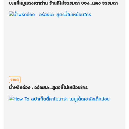
บะหมี่หมูแดงเตาถ่าน ร้านที่ไม่ธรรมดา ของ...แสง ธรรมดา
อาหาร
น้ำพริกอ่อง : อร่อยนะ...สูตรนี้ไม่เหมือนใคร