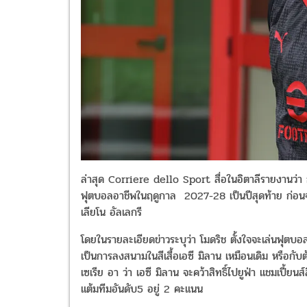
ล่าสุด Corriere dello Sport สื่อในอิตาลีรายงานว่า
ฟุตบอลอาชีพในฤดูกาล 2027-28 เป็นปีสุดท้าย ก่อนจะมุ
เลียโน อัลเลกรี
โดยในรายละเอียดข่าวระบุว่า โมดริช ตั้งใจจะเล่นฟุตบอ
เป็นการลงสนามในสีเสื้อเอซี มิลาน เหมือนเดิม หรือกับต้
เซเรีย อา ว่า เอซี มิลาน จะคว้าสิทธิ์ไปยูฟ่า แชมเปี้ยนส
แต้มทีมอันดับ5 อยู่ 2 คะแนน