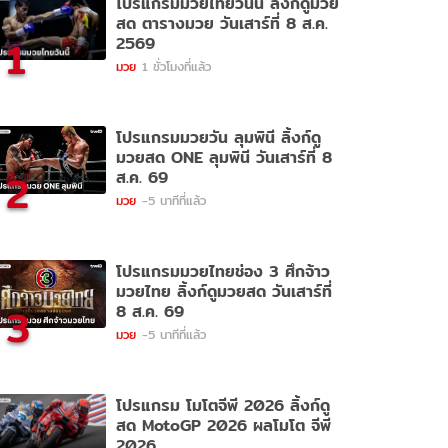
โปรแกรมมวยไทยวันนี้ ลิ้งก์ดูมวย
สด ตารางมวย วันเสาร์ที่ 8 ส.ค.
1
2569
มวย
1 ชั่วโมงที่แล้ว
โปรแกรมมวยวัน ลุมพินี ลิ้งก์ดู
มวยสด ONE ลุมพินี วันเสาร์ที่ 8
2
ส.ค. 69
มวย
-5 นาทีที่แล้ว
โปรแกรมมวยไทยช่อง 3 ศึกจ้าว
มวยไทย ลิ้งก์ดูมวยสด วันเสาร์ที่
3
8 ส.ค. 69
มวย
-5 นาทีที่แล้ว
โปรแกรม โมโตจีพี 2026 ลิ้งก์ดู
สด MotoGP 2026 ผลโมโต จีพี
2026