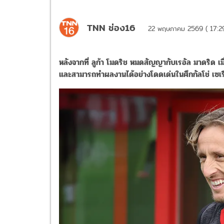
TNN ช่อง16
22 พฤษภาคม 2569 ( 17:29
หลังจากที่ ลูก้า โมดริช หมดสัญญากับเรอัล มาดริด เมื่
และสามารถทำผลงานได้อย่างโดดเด่นในศึกกัลโช่ เซเร