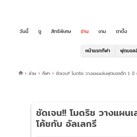
วันนี้
ดู
สิทธิพิเศษ
อ่าน
เกม
ตาตั้ง
หน้าแรกกีฬา
ฟุตบอลล
อ่าน
กีฬา
ชัดเจน!! โมดริช วางแผนเล่นฟุตบอลอีก 1 ปี ก
ชัดเจน!! โมดริช วางแผนเล
โค้ชกับ อัลเลกรี