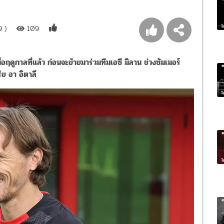
 )
109
อฤดูกาลที่แล้ว ก่อนจะย้ายมาร่วมทีมเอซี มิลาน ช่วงซัมเมอร์
ีย อา อิตาลี