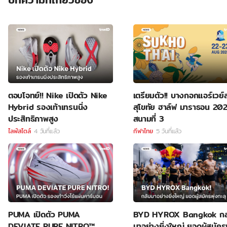
ตอบโจทย์!! Nike เปิดตัว Nike
เตรียมตัว!! บางกอกแอร์เวย์
Hybrid รองเท้าเทรนนิ่ง
สุโขทัย ฮาล์ฟ มาราธอน 20
ประสิทธิภาพสูง
สนามที่ 3
ไลฟ์สไตล์
4 วันที่แล้ว
กีฬาไทย
5 วันที่แล้ว
PUMA เปิดตัว PUMA
BYD HYROX Bangkok กล
DEVIATE PURE NITRO™
มาอย่างยิ่งใหญ่ ยอดผู้สมัครพ