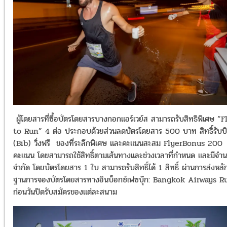
ผู้โดยสารที่ซื้อบัตรโดยสารบางกอกแอร์เวย์ส สามารถรับสิทธิพิเศษ “F
to Run” 4 ต่อ ประกอบด้วยส่วนลดบัตรโดยสาร 500 บาท สิทธิ์รับบ
(Bib) วิ่งฟรี ของที่ระลึกพิเศษ และคะแนนสะสม FlyerBonus 200
คะแนน โดยสามารถใช้สิทธิ์ตามเส้นทางและช่วงเวลาที่กำหนด และมีจำ
จำกัด โดยบัตรโดยสาร 1 ใบ สามารถรับสิทธิ์ได้ 1 สิทธิ์ ผ่านการส่งหลั
ฐานการจองบัตรโดยสารทางอินบ็อกซ์เฟซบุ๊ก: Bangkok Airways R
ก่อนวันปิดรับสมัครของแต่ละสนาม