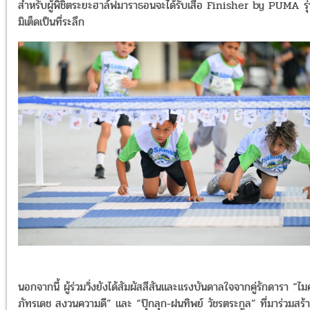
สำหรับผู้พิชิตระยะฮาล์ฟมาราธอนจะได้รับเสื้อ Finisher by PUMA รุ่
มิเต็ดเป็นที่ระลึก
นอกจากนี้ ผู้ร่วมวิ่งยังได้สัมผัสสีสันและแรงบันดาลใจจากคู่รักดารา “ไมค
ภัทรเดช สงวนความดี” และ “ปุ๊กลุก-ฝนทิพย์ วัชรตระกูล” ที่มาร่วมสร้