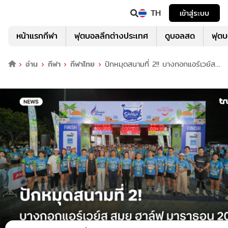
TH
เข้าสู่ระบบ
หน้าแรกกีฬา
ฟุตบอลลีกต่างประเทศ
ดูบอลสด
ฟุต
อ่าน
กีฬา
กีฬาไทย
ปักหมุดสนามที่ 2!! บางกอกแอร์เวย์ส
สมุย ฮาล์ฟ มาราธอน 2026