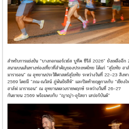
สำหรับการแข่งขัน “บางกอกแอร์เวย์ส บูทีค ซีรีส์ 2026” ยังเหลืออีก 
สนามบนเส้นทางท่องเที่ยวที่สำคัญของประเทศไทย ได้แก่ “สุโขทัย ฮาล
มาราธอน” ณ อุทยานประวัติศาสตร์สุโขทัย ระหว่างวันที่ 22–23 สิงห
2569 โดยมี “ภณ-ณวัสน์ ภู่พันธัชสีห์” และปิดท้ายฤดูกาลกับ “เชียงให
ฮาล์ฟ มาราธอน” ณ อุทยานหลวงราชพฤกษ์ ระหว่างวันที่ 26–27
กันยายน 2569 พร้อมพบกับ “ญาญ่า-อุรัสยา เสปอร์บันด์”