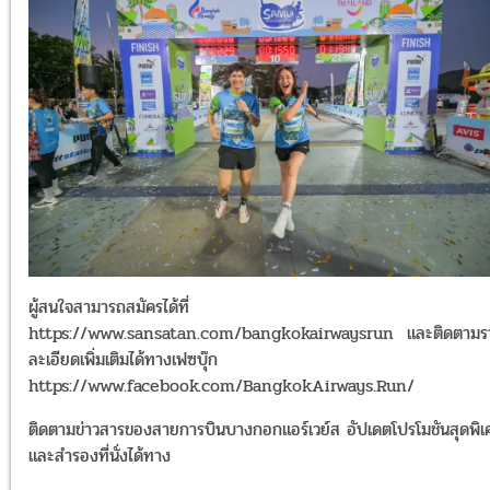
ผู้สนใจสามารถสมัครได้ที่
https://www.sansatan.com/bangkokairwaysrun และติดตามร
ละเอียดเพิ่มเติมได้ทางเฟซบุ๊ก
https://www.facebook.com/BangkokAirways.Run/
ติดตามข่าวสารของสายการบินบางกอกแอร์เวย์ส อัปเดตโปรโมชันสุดพิ
และสำรองที่นั่งได้ทาง