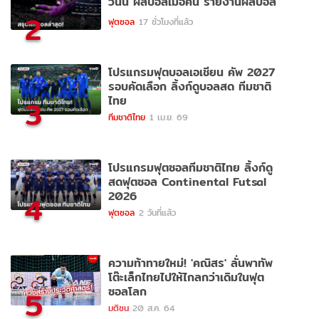
วันนี้ ผลบอลเมื่อคืน รายงานผลบอล
2
ฟุตซอล
17 ชั่วโมงที่แล้ว
โปรแกรมฟุตบอลเอเชียน คัพ 2027
รอบคัดเลือก ลิ้งก์ดูบอลสด ทีมชาติ
ไทย
3
ทีมชาติไทย
1 เม.ย. 69
โปรแกรมฟุตซอลทีมชาติไทย ลิ้งก์ดู
สดฟุตซอล Continental Futsal
2026
4
ฟุตซอล
2 วันที่แล้ว
ความท้าทายใหม่! 'คณิสร' ลั่นพาทัพ
โต๊ะเล็กไทยไปให้ไกลกว่าเดิมในฟุต
ซอลโลก
5
มติชน
20 ส.ค. 64