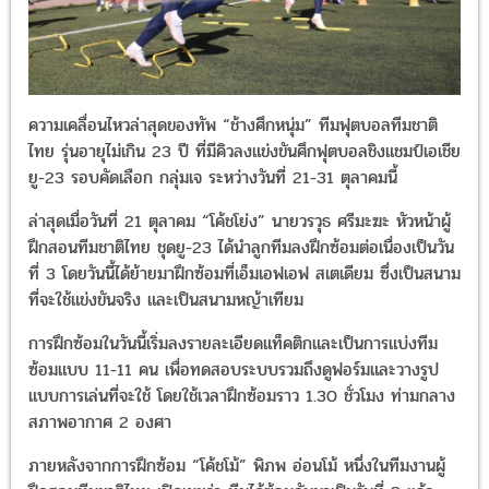
ความเคลื่อนไหวล่าสุดของทัพ “ช้างศึกหนุ่ม” ทีมฟุตบอลทีมชาติ
ไทย รุ่นอายุไม่เกิน 23 ปี ที่มีคิวลงแข่งขันศึกฟุตบอลชิงแชมป์เอเชีย
ยู-23 รอบคัดเลือก กลุ่มเจ ระหว่างวันที่ 21-31 ตุลาคมนี้
ล่าสุดเมื่อวันที่ 21 ตุลาคม “โค้ชโย่ง” นายวรวุธ ศรีมะฆะ หัวหน้าผู้
ฝึกสอนทีมชาติไทย ชุดยู-23 ได้นำลูกทีมลงฝึกซ้อมต่อเนื่องเป็นวัน
ที่ 3 โดยวันนี้ได้ย้ายมาฝึกซ้อมที่เอ็มเอฟเอฟ สเตเดียม ซึ่งเป็นสนาม
ที่จะใช้แข่งขันจริง และเป็นสนามหญ้าเทียม
การฝึกซ้อมในวันนี้เริ่มลงรายละเอียดแท็คติกและเป็นการแบ่งทีม
ซ้อมแบบ 11-11 คน เพื่อทดสอบระบบรวมถึงดูฟอร์มและวางรูป
แบบการเล่นที่จะใช้ โดยใช้เวลาฝึกซ้อมราว 1.30 ชั่วโมง ท่ามกลาง
สภาพอากาศ 2 องศา
ภายหลังจากการฝึกซ้อม “โค้ชโม้” พิภพ อ่อนโม้ หนึ่งในทีมงานผู้