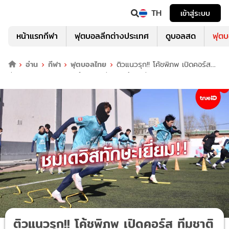
TH
เข้าสู่ระบบ
หน้าแรกกีฬา
ฟุตบอลลีกต่างประเทศ
ดูบอลสด
ฟุต
อ่าน
กีฬา
ฟุตบอลไทย
ติวแนวรุก!! โค้ชพิภพ เปิดคอร์ส
ทีมชาติไทย ยู-23 ซ้อมทำประตู ก่อนลุยศึกเอเชีย
ติวแนวรุก!! โค้ชพิภพ เปิดคอร์ส ทีมชาติ