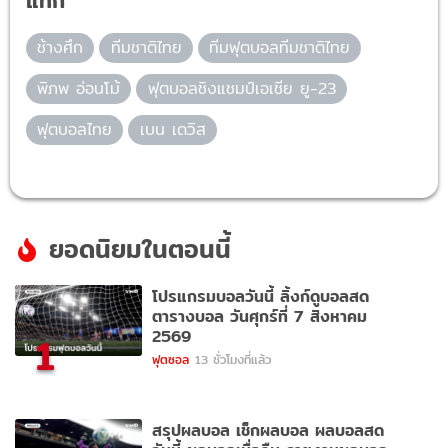
แท็ก
ช้างศึก
ทีมชาติไทย
ทีมฟุตบอลทีมชาติไทย
พิภพ อ่อนโม้
ฟุตบอลชิงแชมป์เอเชีย ยู-23
ฟุตบอลไทย
เบน เดวิส
ยอดนิยมในตอนนี้
โปรแกรมบอลวันนี้ ลิ้งก์ดูบอลสด
ตารางบอล วันศุกร์ที่ 7 สิงหาคม
2569
1
ฟุตซอล
13 ชั่วโมงที่แล้ว
สรุปผลบอล เช็กผลบอล ผลบอลสด