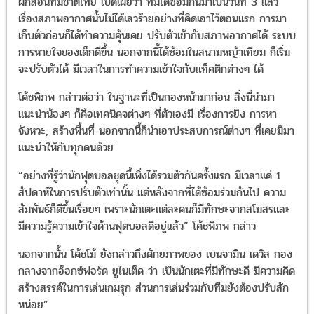
ฝึกสอนทีมชาติไทย เปิดเผยว่า ทีมได้ซ้อมกันมาเป็นวันที่ 3 แล้ว
เรื่องสภาพอากาศนั้นไม่ได้เลวร้ายอย่างที่คิดเอาไว้ตอนแรก การมา
เก็บตัวก่อนก็ได้ทำความคุ้นเคย ปรับตัวเข้ากับสภาพอากาศได้ ระบบ
การหายใจของเด็กดีขึ้น นอกจากนี้ได้ซ้อมในสนามหญ้าเทียม ก็เริ่ม
จะปรับตัวได้ มีเวลาในการทำความเข้าใจกับแท็คติกต่างๆ ได้
โค้ชพิภพ กล่าวต่อว่า ในฐานะที่เป็นกองหน้ามาก่อน สิ่งนี่นำมา
แนะนำน้องๆ ก็คือเทคนิคจต่างๆ ที่ตัวเองมี เรื่องการยิง การหา
จังหวะ, สร้างพื้นที่ นอกจากนี้ก็นำเอาประสบการณ์ต่างๆ ที่เคยมีมา
แนะนำให้กับทุกคนด้วย
“อย่างที่รู้ว่านักฟุตบอลชุดนี้เพิ่งได้รวมตัวกันครั้งแรก มีเวลาแค่ 1
สัปดาห์ในการปรับตัวเท่านั้น แต่หลังจากที่ได้ซ้อมร่วมกันไป ความ
สัมพันธ์ก็ดีขึ้นเรื่อยๆ เพราะนักเตะแต่ละคนก็มีทักษะจากสโมสรและ
มีความรู้ความเข้าใจด้านฟุตบอลดีอยู่แล้ว” โค้ชพิภพ กล่าว
นอกจากนั้น โค้ชโม้ ยังกล่าวถึงศักยภาพของ เบนจามิน เดวิส กอง
กลางจากอ็อกซ์ฟอร์ด ยูไนเต็ด ว่า เป็นนักเตะที่มีทักษะดี มีความคิด
สร้างสรรค์ในการเล่นเกมรุก ส่วนการเล่นร่วมกับทีมยังต้องปรับสัก
หน่อย”