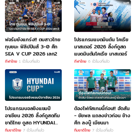
ฟอร์มยังแกร่ง!! ตบสาวไทย
โปรแกรมแบดมินตัน โคเรีย
ทุบชนะ ฟิลิปปินส์ 3-0 ศึก
มาสเตอร์ 2026 ลิ้งก์ดูสด
SEA V CUP 2026 เลก2
แบดมินตันโคเรีย มาสเตอร์
กีฬาไทย
1 ชั่วโมงที่แล้ว
กีฬาไทย
6 ชั่วโมงที่แล้ว
โปรแกรมบอลชิงแชมป์
ต้องโฟกัสเกมนี้ก่อน!! ฮัดสัน
อาเซียน 2026 ลิ้งก์ดูสดทีม
- ชัยพล แถลงข่าวก่อน ช้าง
ชาติไทย ดูสด HYUNDAI
ศึก ลงบู๊ เมียนมา
CUP
ทีมชาติไทย
7 ชั่วโมงที่แล้ว
ทีมชาติไทย
7 ชั่วโมงที่แล้ว