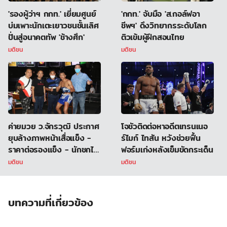
'รองผู้ว่าฯ กกท.' เยี่ยมศูนย์
'กกท.' จับมือ 'ส.กอล์ฟอา
บ่มเพาะนักเตะเยาวชนชั้นเลิศ
ชีพฯ' ดึงวิทยากรระดับโลก
ปั่นสู่อนาคตทัพ 'ช้างศึก'
ติวเข้มผู้ฝึกสอนไทย
มติชน
มติชน
ค่ายมวย ว.จักรวุฒิ ประกาศ
โจชัวติดต่อหาอดีตเทรนเนอ
ยุบล้างภาพหน้าเสื่อแข็ง -
ร์ไมก์ ไทสัน หวังช่วยฟื้น
ราคาต่อรองแข็ง - นักชกไม่
ฟอร์มเก่งหลังเข็มขัดกระเด็น
มีไฟต์ต่อย
มติชน
มติชน
บทความที่เกี่ยวข้อง