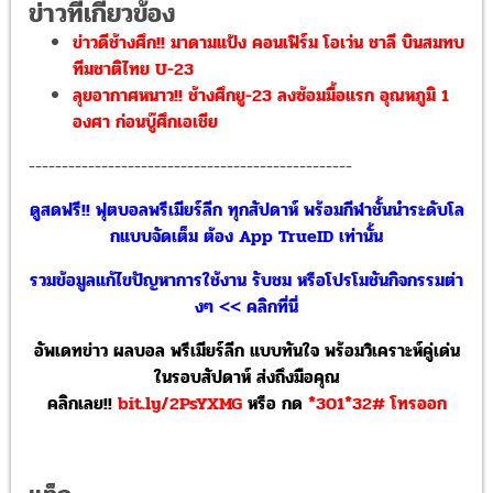
ข่าวที่เกี่ยวข้อง
ข่าวดีช้างศึก!! มาดามแป้ง คอนเฟิร์ม โอเว่น ชาลี บินสมทบ
ทีมชาติไทย U-23
ลุยอากาศหนาว!! ช้างศึกยู-23 ลงซ้อมมื้อแรก อุณหภูมิ 1
องศา ก่อนบู๊ศึกเอเชีย
-------------------------------------------------
ดูสดฟรี!! ฟุตบอลพรีเมียร์ลีก ทุกสัปดาห์ พร้อมกีฬาชั้นนำระดับโล
กแบบจัดเต็ม ต้อง App TrueID เท่านั้น
รวมข้อมูลแก้ไขปัญหาการใช้งาน รับชม หรือโปรโมชันกิจกรรมต่า
งๆ << คลิกที่นี่
อัพเดทข่าว ผลบอล พรีเมียร์ลีก แบบทันใจ พร้อมวิเคราะห์คู่เด่น
ในรอบสัปดาห์ ส่งถึงมือคุณ
คลิกเลย!!
bit.ly/2PsYXMG
หรือ
กด
*301*32# โทรออก