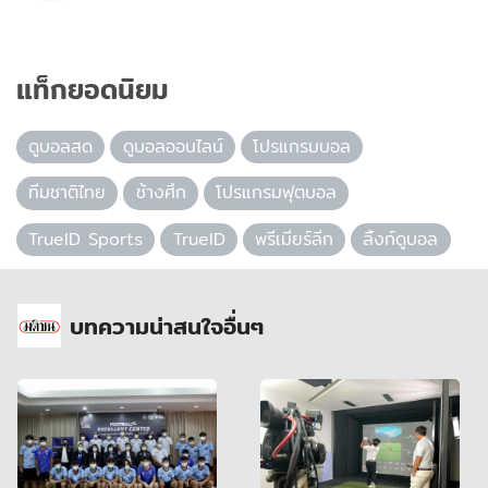
แท็กยอดนิยม
ดูบอลสด
ดูบอลออนไลน์
โปรแกรมบอล
ทีมชาติไทย
ช้างศึก
โปรแกรมฟุตบอล
TrueID Sports
TrueID
พรีเมียร์ลีก
ลิ้งก์ดูบอล
บทความน่าสนใจอื่นๆ