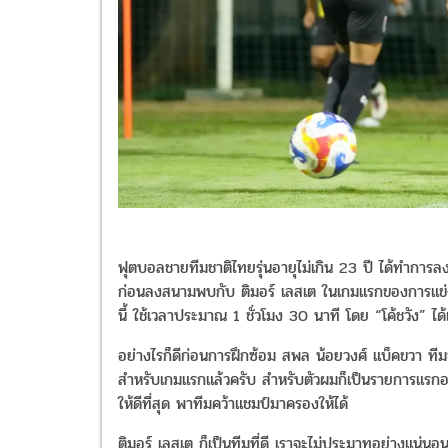
ฟุตบอลชายทีมชาติไทยรุ่นอายุไม่เกิน 23 ปี ได้ทำการล
ก่อนลงสนามพบกับ ติมอร์ เลสเต ในเกมแรกของการแข่งขั
นี้ ใช้เวลาประมาณ 1 ชั่วโมง 30 นาที โดย “โค้ชวัง” ได้
อย่างไรก็ดีก่อนการฝึกซ้อม สพล น้อยวงศ์ แบ็คขวา ทีม
สำหรับเกมแรกแล้วครับ สำหรับตัวผมก็เป็นรายการแร
ให้ดีที่สุด พาทีมคว้าแชมป์มาครองให้ได้
ติมอร์ เลสเต ก็เป็นทีมที่ดี เราจะไม่ประมาทอย่างแน