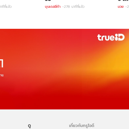
ทีที่แล้ว
บุนเดสลีก้า
-278 นาทีที่แล้ว
มวย
-2
ดู
เกี่ยวกับทรูไอดี