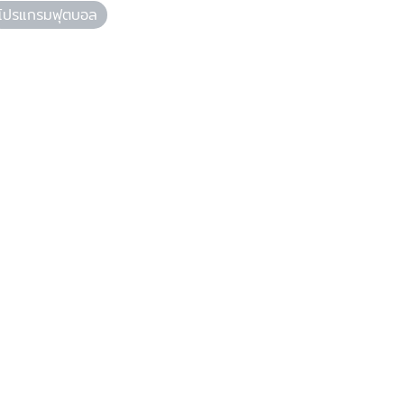
โปรแกรมฟุตบอล