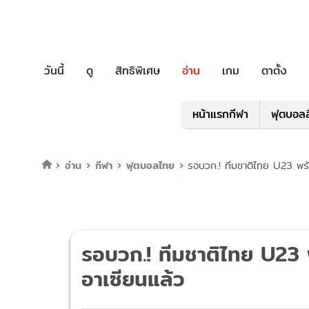
วันนี้
ดู
สิทธิพิเศษ
อ่าน
เกม
ตาตั้ง
หน้าแรกกีฬา
ฟุตบอลล
อ่าน
กีฬา
ฟุตบอลไทย
รอบวก.! ทีมชาติไทย U23 พร้
รอบวก.! ทีมชาติไทย U23 
อาเซียนแล้ว