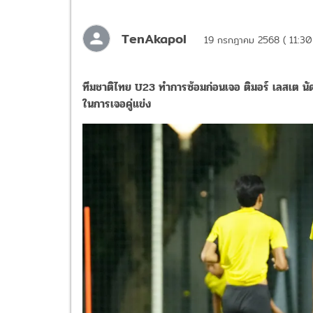
TenAkapol
19 กรกฎาคม 2568 ( 11:30
ทีมชาติไทย U23 ทำการซ้อมก่อนเจอ ติมอร์ เลสเต นัด
ในการเจอคู่แข่ง