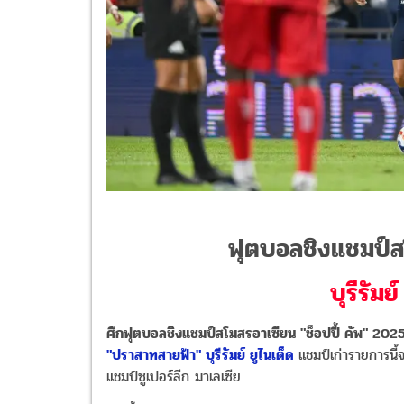
ฟุตบอลชิงแชมป์
บุรีรัมย
ศึกฟุตบอลชิงแชมป์สโมสรอาเซียน "ช็อปปี้ คัพ" 202
"ปราสาทสายฟ้า" บุรีรัมย์ ยูไนเต็ด
แชมป์เก่ารายการนี้
แชมป์ซูเปอร์ลีก มาเลเซีย