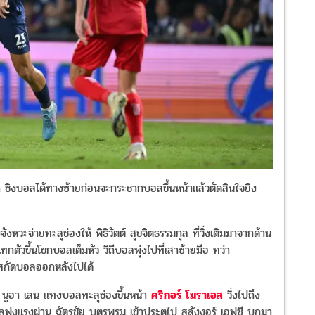
 ชิงบอลได้ทางซ้ายก่อนจะกระชากบอลขึ้นหน้าแล้วตัดสินใจยิง
งหวะจ่ายทะลุช่องให้ พิธิวัตต์ สุขจิตธรรมกุล ที่วิ่งเติมมาจากด้าน
ทกตัวขึ้นโขกบอลเต็มหัว วิถีบอลพุ่งไปที่เสาซ้ายมือ ทว่า
งสกัดบอลออกหลังไปได้
 นูอา เลน แทงบอลทะลุช่องขึ้นหน้า
คริกอร์ โมราเอส
วิ่งไปถึง
่งแรงผ่าน ฉัตรชัย บุตรพรม เข้าประตูไป สลังงอร์ เอฟซี บุกมา