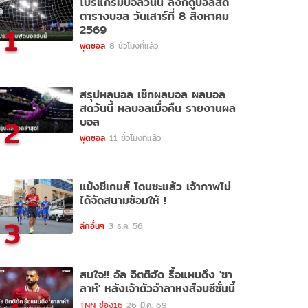
โปรแกรมบอลวันนี้ ลิ้งก์ดูบอลสด
ตารางบอล วันเสาร์ที่ 8 สิงหาคม
1
2569
ฟุตซอล
8 ชั่วโมงที่แล้ว
สรุปผลบอล เช็กผลบอล ผลบอล
สดวันนี้ ผลบอลเมื่อคืน รายงานผล
2
บอล
ฟุตซอล
11 ชั่วโมงที่แล้ว
แข้งซีเกมส์ โดนซะแล้ว เจ้าภาพไม่
ได้จัดสนามซ้อมให้ !
3
ลีกอื่นๆ
3 ธ.ค. 56
สนใจ!! อัล อิตติฮัด รื้อแผนดึง 'ซา
ลาห์' หลังเจ้าตัวอำลาหงส์จบซีซั่นนี้
TNN ช่อง16
26 มี.ค. 69