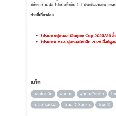
สลังงอร์ เอฟซี ไปแบบหืดจับ 1-1 ประเดิมเกมแรกของรา
ข่าวที่เกี่ยวข้อง
โปรแกรมฟุตบอล Shopee Cup 2025/26 ลิ้งก
โปรแกรม MEA ฟุตซอลไทยลีก 2025 ลิ้งก์ดูส
แท็ก
บอลไทยลีก
ผลบอล
ฟุตบอลไทยลีก
ไท
โปรแกรมบอล
TrueID Sports
TrueID