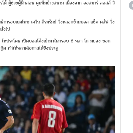
ต้ ผู้ช่วยผู้ฝึกสอน คุมทีมข้างสนาม เนื่องจาก ออสมาร์ ลอสส์ วิ
หน้ากรอบเขตโทษ เควิน ดีรมรัมย์ วิ่งหลอกข้ามบอล แซ็ค คลัฟ วิ่ง
ลังไป
ณ์ ไหประโคน เปิดบอลโค้งเข้ามาในกรอบ 6 หลา โก มยอง ซอก
 กู๊ด ทำให้พลาดโอกาสได้ยิงประตู