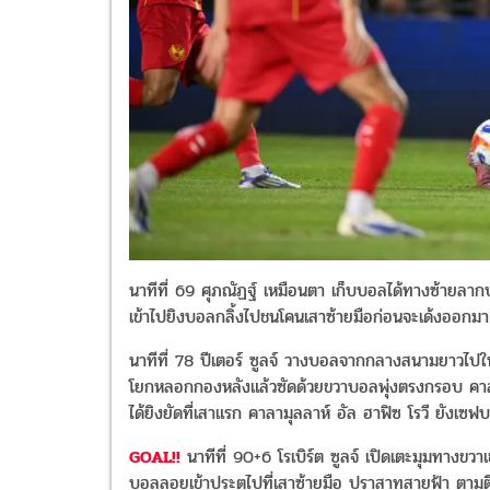
นาทีที่ 69 ศุภณัฏฐ์ เหมือนตา เก็บบอลได้ทางซ้ายลากบอ
เข้าไปยิงบอลกลิ้งไปชนโคนเสาซ้ายมือก่อนจะเด้งออก
นาทีที่ 78 ปีเตอร์ ซูลจ์ วางบอลจากกลางสนามยาวไป
โยกหลอกกองหลังแล้วซัดด้วยขวาบอลพุ่งตรงกรอบ คาลาม
ได้ยิงยัดที่เสาแรก คาลามุลลาห์ อัล ฮาฟิซ โรวี ยังเซ
GOAL!!
นาทีที่ 90+6 โรเบิร์ต ซูลจ์ เปิดเตะมุมทางขว
บอลลอยเข้าประตูไปที่เสาซ้ายมือ ปราสาทสายฟ้า ตามตีเ