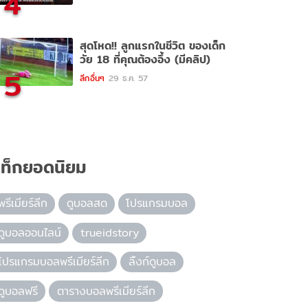
4
สุดโหด!! ลูกแรกในชีวิต ของเด็ก
วัย 18 ที่คุณต้องอึ้ง (มีคลิป)
5
ลีกอื่นๆ
29 ธ.ค. 57
ท็กยอดนิยม
พรีเมียร์ลีก
ดูบอลสด
โปรแกรมบอล
ดูบอลออนไลน์
trueidstory
โปรแกรมบอลพรีเมียร์ลีก
ลิ้งก์ดูบอล
ดูบอลฟรี
ตารางบอลพรีเมียร์ลีก