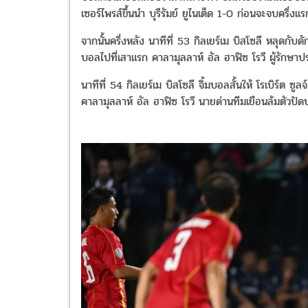
เซอร์ไพรส์ขึ้นนำ บุรีรัมย์ ยูไนเต็ด 1-0 ก่อนจะจบครึ่งแร
จากนั้นครึ่งหลัง นาทีที่ 53 กิลเยร์เม บิสโซลี หลุดกั
บอลไปที่เสาแรก คาลามุลลาห์ อัล ฮาฟิซ โรวี ผู้รักษาปร
นาทีที่ 54 กิลเยร์เม บิสโซลี จิ้มบอลสั้นให้ โรเบิร์ต ซ
คาลามุลลาห์ อัล ฮาฟิซ โรวี นายด่านทีมเยือนล้มตัวปั