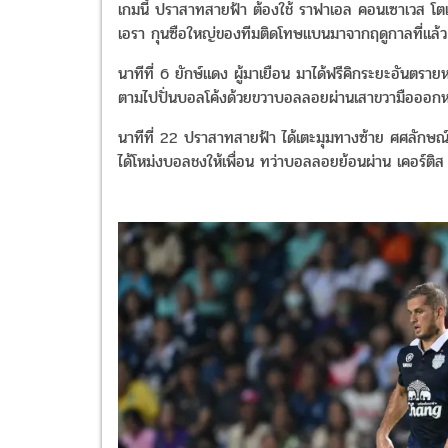
เกมนี้ ปราสาทสายฟ้า ต้องใช้ ราฟาเอล คอนเซาเวส โตเรโ
เอรา กุนซือใหญ่ของทีมติดโทษแบนมาจากฤดูกาลที่แล้ว
นาทีที่ 6 ยักษ์แดง ผู้มาเยือน มาได้ฟรีคิกระยะอันตราย
ตามไปปั่นบอลโค้งด้วยขวาบอลลอยผ่านเสาขวามือออกห
นาทีที่ 22 ปราสาทสายฟ้า ได้เตะมุมทางซ้าย ศศลักษ
ได้โหม่งบอลชงให้เพื่อน ทว่าบอลลอยย้อนผ่าน เคอร์ติส