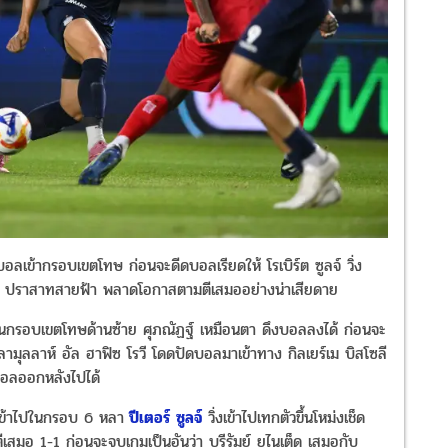
ลเข้ากรอบเขตโทษ ก่อนจะดีดบอลเรียดให้ โรเบิร์ต ซูลจ์ วิ่ง
มา ปราสาทสายฟ้า พลาดโอกาสตามตีเสมออย่างน่าเสียดาย
ในกรอบเขตโทษด้านซ้าย ศุภณัฏฐ์ เหมือนตา ดึงบอลลงได้ ก่อนจะ
ุลลาห์ อัล ฮาฟิซ โรวี โดดปัดบอลมาเข้าทาง กิลเยร์เม บิสโซลี
ฟบอลออกหลังไปได้
าเข้าไปในกรอบ 6 หลา
ปีเตอร์ ซูลจ์
วิ่งเข้าไปเทกตัวขึ้นโหม่งเช็ด
สมอ 1-1 ก่อนจะจบเกมเป็นอันว่า บุรีรัมย์ ยูไนเต็ด เสมอกับ