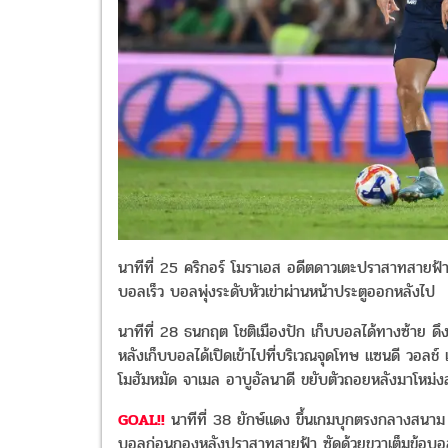
นาทีที่ 25 คริกอร์ โมราเอส อดีตดาวเตะปราสาทสายฟ้า
บอลเร็ว บอลพุ่งระดับหัวเข่าผ่านหน้าประตูออกหลังไป
นาทีที่ 28 ธนกฤต โชติเมืองปัก เก็บบอลได้ทางซ้าย ดึงจั
หลังเก็บบอลได้เปิดเข้าไปที่บริเวณจุดโทษ แซนดี วอลช์ เ
โมฮัมหมัด จาเมล อาบูอัลนาดี ขยับตัวถอยหลังมาโหม่
GOAL!!
นาทีที่ 38 ยักษ์แดง ขึ้นเกมบุกตรงกลางสนาม
บอลก่อนกองหลังปราสาทสายฟ้า ซัดด้วยขวาเต็มข้อบอลพุ