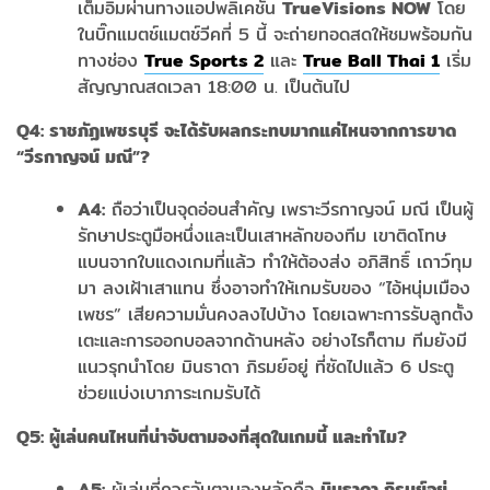
เต็มอิ่มผ่านทางแอปพลิเคชัน
TrueVisions NOW
โดย
ในบิ๊กแมตช์แมตช์วีคที่ 5 นี้ จะถ่ายทอดสดให้ชมพร้อมกัน
ทางช่อง
True Sports 2
และ
True Ball Thai 1
เริ่ม
สัญญาณสดเวลา 18:00 น. เป็นต้นไป
Q4:
ราชภัฏเพชรบุรี จะได้รับผลกระทบมากแค่ไหนจากการขาด
“วีรกาญจน์ มณี”?
A4:
ถือว่าเป็นจุดอ่อนสำคัญ เพราะวีรกาญจน์ มณี เป็นผู้
รักษาประตูมือหนึ่งและเป็นเสาหลักของทีม เขาติดโทษ
แบนจากใบแดงเกมที่แล้ว ทำให้ต้องส่ง อภิสิทธิ์ เถาว์ทุม
มา ลงเฝ้าเสาแทน ซึ่งอาจทำให้เกมรับของ “ไอ้หนุ่มเมือง
เพชร” เสียความมั่นคงลงไปบ้าง โดยเฉพาะการรับลูกตั้ง
เตะและการออกบอลจากด้านหลัง อย่างไรก็ตาม ทีมยังมี
แนวรุกนำโดย มินธาดา ภิรมย์อยู่ ที่ซัดไปแล้ว 6 ประตู
ช่วยแบ่งเบาภาระเกมรับได้
Q5:
ผู้เล่นคนไหนที่น่าจับตามองที่สุดในเกมนี้ และทำไม?
A5:
ผู้เล่นที่ควรจับตามองหลักคือ
มินธาดา ภิรมย์อยู่