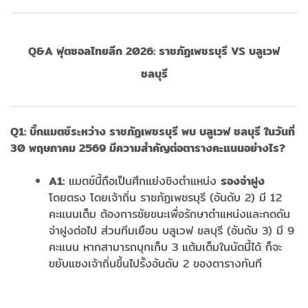
Q&A
ฟุตซอลไทยลีก 2026:
ราชภัฏเพชรบุรี VS
บลูเวฟ
ชลบุรี
Q1:
บิ๊กแมตช์ระหว่าง ราชภัฏเพชรบุรี พบ บลูเวฟ ชลบุรี ในวันที่
30
พฤษภาคม 2569
มีความสำคัญต่อตารางคะแนนอย่างไร?
A1:
แมตช์นี้ถือเป็นศึกแย่งชิงตำแหน่ง
รองจ่าฝูง
โดยตรง โดยเจ้าถิ่น ราชภัฏเพชรบุรี (อันดับ 2) มี 12
คะแนนเต็ม ต้องการชัยชนะเพื่อรักษาตำแหน่งและกดดัน
จ่าฝูงต่อไป ส่วนทีมเยือน บลูเวฟ ชลบุรี (อันดับ 3) มี 9
คะแนน หากสามารถบุกเก็บ 3 แต้มเต็มในนัดนี้ได้ ก็จะ
ขยับแซงเจ้าถิ่นขึ้นไปรั้งอันดับ 2 ของตารางทันที