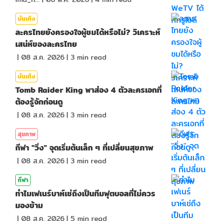
บันเทิง
ละครไทยยังครองใจผู้ชมได้หรือไม่? วิเคราะห์
เสน่ห์ของละครไทย
|
08 ส.ค. 2026
|
3
min read
บันเทิง
Tomb Raider King พาส่อง 4 ตัวละครเอกที่
ต้องรู้จักก่อนดู
|
08 ส.ค. 2026
|
3
min read
สุขภาพ
กีฬา "วิ่ง" จุดเริ่มต้นเล็ก ๆ ที่เปลี่ยนสุขภาพ
|
08 ส.ค. 2026
|
3
min read
กีฬา
ทำไมเฟเนร์บาห์เช่ถึงเป็นทีมฟุตบอลที่ไม่ควร
มองข้าม
|
08 ส.ค. 2026
|
5
min read