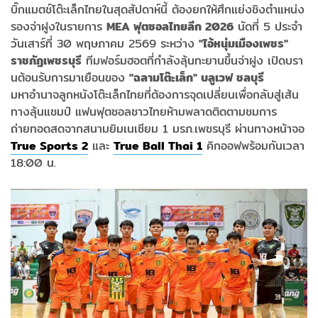
บิ๊กแมตช์โต๊ะเล็กไทยในสุดสัปดาห์นี้ ต้องยกให้ศึกแย่งชิงตำแหน่ง
รองจ่าฝูงในรายการ
MEA
ฟุตซอลไทยลีก 2026
นัดที่ 5 ประจำ
วันเสาร์ที่ 30 พฤษภาคม 2569 ระหว่าง
"
ไอ้หนุ่มเมืองเพชร"
ราชภัฏเพชรบุรี
ทีมฟอร์มฮอตที่กำลังลุ้นทะยานขึ้นจ่าฝูง เปิดบรา
นต้อนรับการมาเยือนของ
"
ฉลามโต๊ะเล็ก" บลูเวฟ ชลบุรี
มหาอำนาจลูกหนังโต๊ะเล็กไทยที่ต้องการจุดเปลี่ยนเพื่อกลับสู่เส้น
ทางลุ้นแชมป์ แฟนฟุตซอลชาวไทยห้ามพลาดติดตามชมการ
ถ่ายทอดสดจากสนามยิมเนเซียม 1 มรภ.เพชรบุรี ผ่านทางหน้าจอ
True Sports 2
และ
True Ball Thai 1
คิกออฟพร้อมกันเวลา
18:00 น.