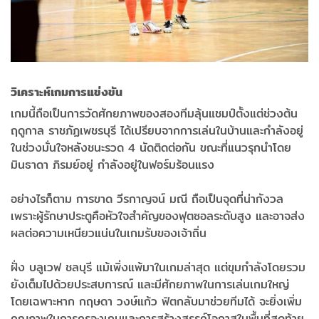
วิเคราะห์เกมการแข่งขัน
เกมนี้ถือเป็นการวัดศักยภาพของสองทีมลุ้นแชมป์ตั้งแต่ช่วงต้น
ฤดูกาล ราชภัฏเพชรบุรี ได้เปรียบจากการเล่นในบ้านและกำลังอยู่
ในช่วงมั่นใจหลังชนะรวด 4 นัดติดต่อกัน ขณะที่แนวรุกนำโดย
มินธาดา ภิรมย์อยู่ กำลังอยู่ในฟอร์มร้อนแรง
อย่างไรก็ตาม การขาด วีรกาญจน์ มณี ถือเป็นจุดที่น่ากังวล
เพราะผู้รักษาประตูคือหัวใจสำคัญของฟุตซอลระดับสูง และอาจส่ง
ผลต่อความเหนียวแน่นในเกมรับของเจ้าถิ่น
ฝั่ง บลูเวฟ ชลบุรี แม้เพิ่งแพ้มาในเกมล่าสุด แต่ขุมกำลังโดยรวม
ยังเต็มไปด้วยประสบการณ์ และมีศักยภาพในการเล่นเกมใหญ่
โดยเฉพาะหาก กฤษดา วงษ์แก้ว ฟิตกลับมาช่วยทีมได้ จะยิ่งเพิ่ม
คุณภาพในการครองเกมและการสร้างสรรค์โอกาสในพื้นที่สุดท้าย