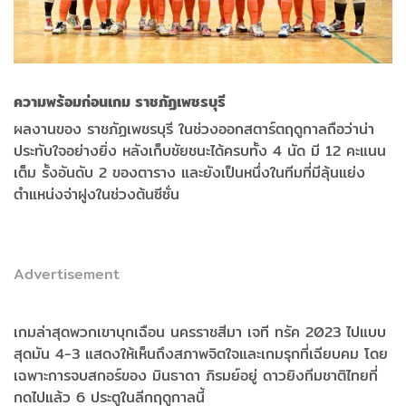
ความพร้อมก่อนเกม ราชภัฏเพชรบุรี
ผลงานของ ราชภัฏเพชรบุรี ในช่วงออกสตาร์ตฤดูกาลถือว่าน่า
ประทับใจอย่างยิ่ง หลังเก็บชัยชนะได้ครบทั้ง 4 นัด มี 12 คะแนน
เต็ม รั้งอันดับ 2 ของตาราง และยังเป็นหนึ่งในทีมที่มีลุ้นแย่ง
ตำแหน่งจ่าฝูงในช่วงต้นซีซั่น
Advertisement
เกมล่าสุดพวกเขาบุกเฉือน นครราชสีมา เจที ทรัค 2023 ไปแบบ
สุดมัน 4-3 แสดงให้เห็นถึงสภาพจิตใจและเกมรุกที่เฉียบคม โดย
เฉพาะการจบสกอร์ของ มินธาดา ภิรมย์อยู่ ดาวยิงทีมชาติไทยที่
กดไปแล้ว 6 ประตูในลีกฤดูกาลนี้