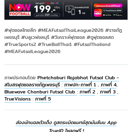
#ฟุตซอลไทยลีก #MEAFutsalThaiLeague2026 #ราชภัฏ
เพชรบุรี #บลูเวฟชลบุรี #วิเคราะห์ฟุตซอล #ดูฟุตซอลสด
#TrueSports2 #TrueBallThai1 #FutsalThailand
#MEAFutsalLeague2026
ภาพประกอบโดย
Phetchaburi Rajabhat Futsal Club -
สโมสรฟุตซอลราชภัฏเพชรบุรี
:
ภาพปก-ภาพที่ 1
,
ภาพที่ 4
,
Bluewave Chonburi Futsal Club
:
ภาพที่ 2
,
ภาพที่ 3
,
TrueVisions
:
ภาพที่ 5
ส่องนักบอลตัวเต็ง ดูสดระเบิดแมทช์สุดมันส์บน App
TrueID โหลดฟรี !