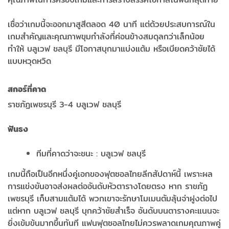
เชื่อว่าเกมนี้จะออกมาสูสีตลอด 40 นาที แต่ด้วยประสบการณ์ใน
เกมสำคัญและคุณภาพขุมกำลังที่ค่อนข้างสมดุลกว่าเล็กน้อย
ทำให้ บลูเวฟ ชลบุรี มีโอกาสบุกมาแบ่งแต้ม หรือเบียดคว้าชัยได้
แบบหวุดหวิด
สกอร์ที่คาด
ราชภัฏเพชรบุรี 3-4 บลูเวฟ ชลบุรี
ฟันธง
ทีมที่คาดว่าจะชนะ : บลูเวฟ ชลบุรี
เกมนี้ถือเป็นอีกหนึ่งคู่เอกของฟุตซอลไทยลีกสัปดาห์นี้ เพราะผล
การแข่งขันอาจส่งผลต่ออันดับหัวตารางโดยตรง หาก ราชภัฏ
เพชรบุรี เก็บสามแต้มได้ พวกเขาจะรักษาโมเมนตัมลุ้นจ่าฝูงต่อไป
แต่หาก บลูเวฟ ชลบุรี บุกคว้าชัยสำเร็จ อันดับบนตารางคะแนนจะ
ยิ่งเข้มข้นมากขึ้นทันที แฟนฟุตซอลไทยไม่ควรพลาดเกมคุณภาพคู่