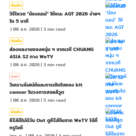
บันเทิง
วิธีโหวต "น้องเนเน่" ให้ชนะ AGT 2026 ง่ายๆ
ใน 5 นาที
|
08 ส.ค. 2026
|
3
min read
บันเทิง
ส่องผลงานของหนุ่ม ๆ จากเวที CHUANG
ASIA S2 ทาง WeTV
|
08 ส.ค. 2026
|
3
min read
ดารา
วิเคราะห์เสน่ห์และการเติบโตของ kit
connor ในวงการฮอลลีวูด
|
08 ส.ค. 2026
|
5
min read
บันเทิง
ซีรีส์ดีไม่มีวัน Out ดูซีรีส์จีนจาก WeTV ได้ที่
ทรูไอดี
ima_nan
|
08 ส.ค. 2026
|
4
min read