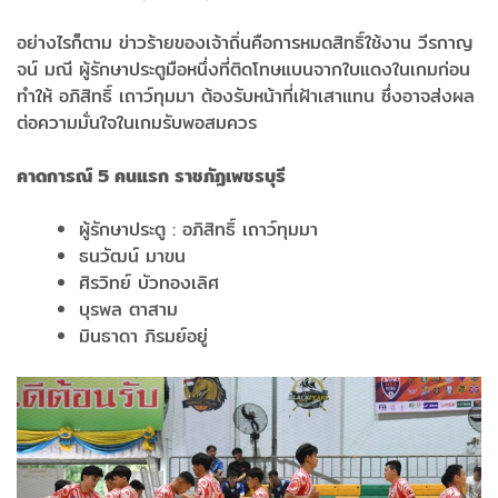
อย่างไรก็ตาม ข่าวร้ายของเจ้าถิ่นคือการหมดสิทธิ์ใช้งาน วีรกาญ
จน์ มณี ผู้รักษาประตูมือหนึ่งที่ติดโทษแบนจากใบแดงในเกมก่อน
ทำให้ อภิสิทธิ์ เถาว์ทุมมา ต้องรับหน้าที่เฝ้าเสาแทน ซึ่งอาจส่งผล
ต่อความมั่นใจในเกมรับพอสมควร
คาดการณ์ 5
คนแรก ราชภัฏเพชรบุรี
ผู้รักษาประตู : อภิสิทธิ์ เถาว์ทุมมา
ธนวัฒน์ มาขน
ศิรวิทย์ บัวทองเลิศ
บุรพล ตาสาม
มินธาดา ภิรมย์อยู่