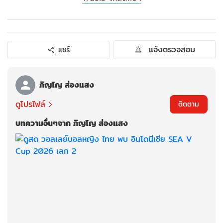
แจ้งตรวจสอบ
แชร์
ภิญโญ ส่องแสง
ดูโปรไฟล์
ติดตาม
บทความอื่นๆจาก ภิญโญ ส่องแสง