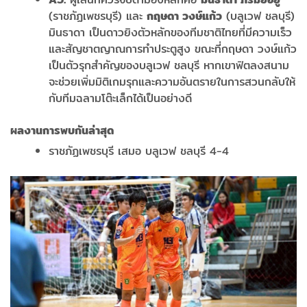
(ราชภัฏเพชรบุรี) และ
กฤษดา วงษ์แก้ว
(บลูเวฟ ชลบุรี)
มินธาดา เป็นดาวยิงตัวหลักของทีมชาติไทยที่มีความเร็ว
และสัญชาตญาณการทำประตูสูง ขณะที่กฤษดา วงษ์แก้ว
เป็นตัวรุกสำคัญของบลูเวฟ ชลบุรี หากเขาฟิตลงสนาม
จะช่วยเพิ่มมิติเกมรุกและความอันตรายในการสวนกลับให้
กับทีมฉลามโต๊ะเล็กได้เป็นอย่างดี
ผลงานการพบกันล่าสุด
ราชภัฏเพชรบุรี เสมอ บลูเวฟ ชลบุรี 4-4