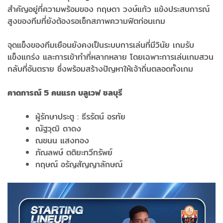
สำคัญอยู่ที่ความพร้อมของ กฤษดา วงษ์แก้ว แข้งประสบการณ์
สูงของทีมที่ยังต้องรอเช็กสภาพความฟิตก่อนเกม
จุดแข็งของทีมเยือนยังคงเป็นระบบการเล่นที่มีวินัย เกมรับ
แข็งแกร่ง และการเข้าทำที่หลากหลาย โดยเฉพาะการเล่นเกมสวน
กลับที่อันตราย ซึ่งพร้อมสร้างปัญหาให้เจ้าถิ่นตลอดทั้งเกม
คาดการณ์ 5
คนแรก บลูเวฟ ชลบุรี
ผู้รักษาประตู : ธีรรัตน์ อรทัย
ณัฐวุฒิ ดาดง
ณชนน แสงทอง
ภัณลพษ์ ตติยะทวีทรัพย์
กฤษณ์ อรัญสัญญาลักษณ์