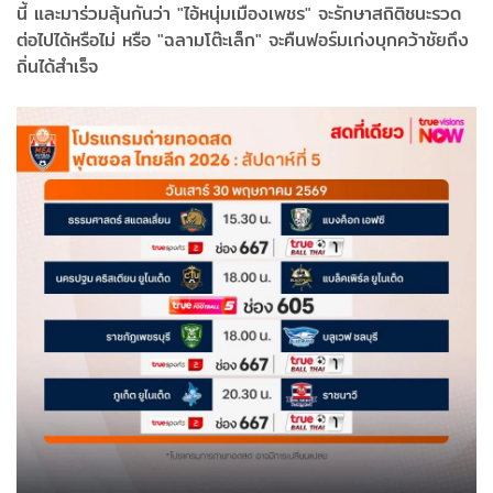
นี้ และมาร่วมลุ้นกันว่า "ไอ้หนุ่มเมืองเพชร" จะรักษาสถิติชนะรวด
ต่อไปได้หรือไม่ หรือ "ฉลามโต๊ะเล็ก" จะคืนฟอร์มเก่งบุกคว้าชัยถึง
ถิ่นได้สำเร็จ