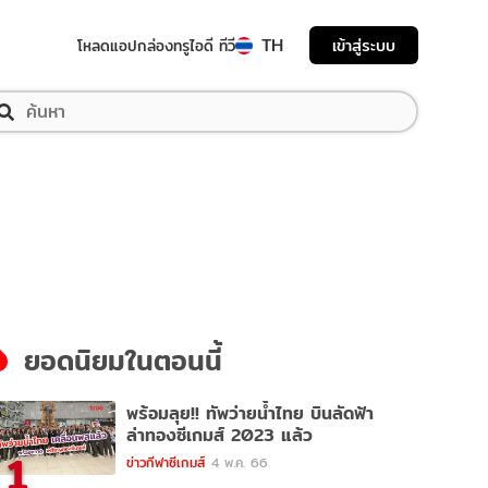
TH
เข้าสู่ระบบ
โหลดแอป
กล่องทรูไอดี ทีวี
ยอดนิยมในตอนนี้
พร้อมลุย!! ทัพว่ายน้ำไทย บินลัดฟ้า
ล่าทองซีเกมส์ 2023 แล้ว
1
ข่าวกีฬาซีเกมส์
4 พ.ค. 66