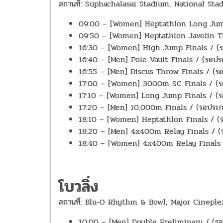
สถานที่: Suphachalasai Stadium, National Stad
09:00 – [Women] Heptathlon Long Jump /
09:50 – [Women] Heptathlon Javelin Thr
16:30 – [Women] High Jump Finals / (รอป
16:40 – [Men] Pole Vault Finals / (รอประก
16:55 – [Men] Discus Throw Finals / (รอปร
17:00 – [Women] 3000m SC Finals / (รอป
17:10 – [Women] Long Jump Finals / (รอป
17:20 – [Men] 10,000m Finals / (รอประกาศ
18:10 – [Women] Heptathlon Finals / (รอป
18:20 – [Men] 4x400m Relay Finals / (รอ
18:40 – [Women] 4x400m Relay Finals / (
โบวลิ่ง
สถานที่: Blu-O Rhythm & Bowl, Major Cineple
10:00 – [Men] Double Preliminary / (รอปร