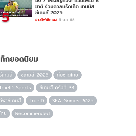
ชิง 7 เหรียญทอง! คอนเฟิร์ม 8
ชาติ ร่วมดวลแร็คเก็ต เทนนิส
5
ซีเกมส์ 2025
ข่าวกีฬาซีเกมส์
5 ต.ค. 68
ท็กยอดนิยม
ซีเกมส์
ซีเกมส์ 2025
ทีมชาติไทย
TrueID Sports
ซีเกมส์ ครั้งที่ 33
กีฬาซีเกมส์
TrueID
SEA Games 2025
ไทย
Recommended