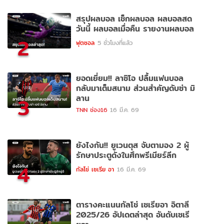
สรุปผลบอล เช็กผลบอล ผลบอลสด
วันนี้ ผลบอลเมื่อคืน รายงานผลบอล
2
ฟุตซอล
5 ชั่วโมงที่แล้ว
ยอดเยี่ยม!! ลาซิโอ ปลื้มแฟนบอล
กลับมาเต็มสนาม ส่วนสำคัญดับซ่า มิ
ลาน
3
TNN ช่อง16
16 มี.ค. 69
ยังไงกัน!! ยูเวนตุส จับตามอง 2 ผู้
รักษาประตูดังในศึกพรีเมียร์ลีก
4
กัลโช่ เซเรีย อา
16 มี.ค. 69
ตารางคะแนนกัลโช่ เซเรียอา อิตาลี
2025/26 อัปเดตล่าสุด อันดับเซเรี