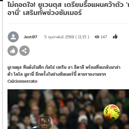
ไม่ถอดใจ! ยูเวนตุส เตรียมรื้อแผนคว้าตัว 'ม
อานี่' เสริมทัพช่วงซัมเมอร์
Jest07
5 กุมภาพันธ์ 2569 ( 11:15 )
147
ยูเวนตุส ทีมดังในศึก กัลโช่ เซเรีย อา อิตาลี พร้อมที่จะกลับมาล่า
ตัว โคโล มูอานี่ อีกครั้งในช่วงซัมเมอร์นี้ ตามรายงานจาก
Calciomercato