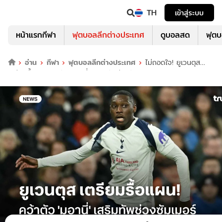
TH
เข้าสู่ระบบ
หน้าแรกกีฬา
ฟุตบอลลีกต่างประเทศ
ดูบอลสด
ฟุต
อ่าน
กีฬา
ฟุตบอลลีกต่างประเทศ
ไม่ถอดใจ! ยูเวนตุส
เตรียมรื้อแผนคว้าตัว 'มูอานี่' เสริมทัพช่วงซัมเมอร์