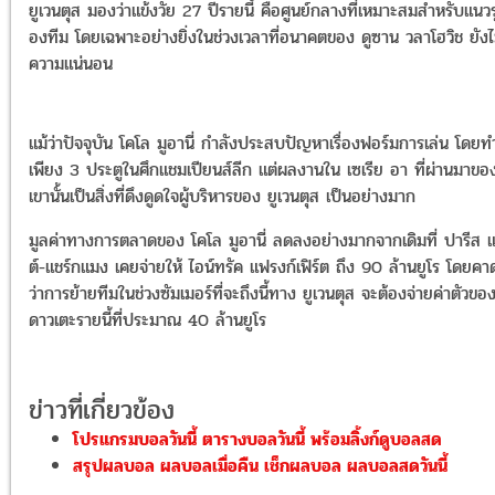
ยูเวนตุส มองว่าแข้งวัย 27 ปีรายนี้ คือศูนย์กลางที่เหมาะสมสำหรับแนว
องทีม โดยเฉพาะอย่างยิ่งในช่วงเวลาที่อนาคตของ ดูซาน วลาโฮวิช ยังไม
ความแน่นอน
แม้ว่าปัจจุบัน โคโล มูอานี่ กำลังประสบปัญหาเรื่องฟอร์มการเล่น โดยทำ
เพียง 3 ประตูในศึกแชมเปียนส์ลีก แต่ผลงานใน เซเรีย อา ที่ผ่านมาขอ
เขานั้นเป็นสิ่งที่ดึงดูดใจผู้บริหารของ ยูเวนตุส เป็นอย่างมาก
มูลค่าทางการตลาดของ โคโล มูอานี่ ลดลงอย่างมากจากเดิมที่ ปารีส 
ต์-แชร์กแมง เคยจ่ายให้ ไอน์ทรัค แฟรงก์เฟิร์ต ถึง 90 ล้านยูโร โดยคา
ว่าการย้ายทีมในช่วงซัมเมอร์ที่จะถึงนี้ทาง ยูเวนตุส จะต้องจ่ายค่าตัวขอ
ดาวเตะรายนี้ที่ประมาณ 40 ล้านยูโร
ข่าวที่เกี่ยวข้อง
โปรแกรมบอลวันนี้ ตารางบอลวันนี้ พร้อมลิ้งก์ดูบอลสด
สรุปผลบอล ผลบอลเมื่อคืน เช็กผลบอล ผลบอลสดวันนี้