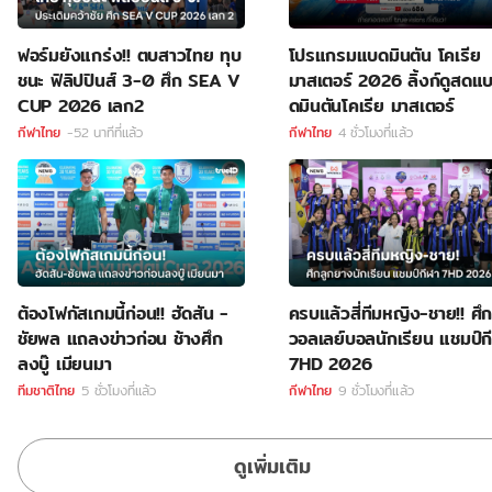
ฟอร์มยังแกร่ง!! ตบสาวไทย ทุบ
โปรแกรมแบดมินตัน โคเรีย
ชนะ ฟิลิปปินส์ 3-0 ศึก SEA V
มาสเตอร์ 2026 ลิ้งก์ดูสดแ
CUP 2026 เลก2
ดมินตันโคเรีย มาสเตอร์
กีฬาไทย
-52 นาทีที่แล้ว
กีฬาไทย
4 ชั่วโมงที่แล้ว
ต้องโฟกัสเกมนี้ก่อน!! ฮัดสัน -
ครบแล้วสี่ทีมหญิง-ชาย!! ศึ
ชัยพล แถลงข่าวก่อน ช้างศึก
วอลเลย์บอลนักเรียน แชมป์ก
ลงบู๊ เมียนมา
7HD 2026
ทีมชาติไทย
5 ชั่วโมงที่แล้ว
กีฬาไทย
9 ชั่วโมงที่แล้ว
ดูเพิ่มเติม