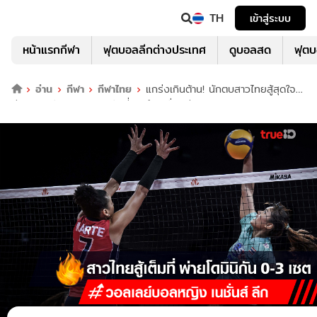
TH
เข้าสู่ระบบ
หน้าแรกกีฬา
ฟุตบอลลีกต่างประเทศ
ดูบอลสด
ฟุต
อ่าน
กีฬา
กีฬาไทย
แกร่งเกินต้าน! นักตบสาวไทยสู้สุดใจ
พ่ายโดมินิกัน 0-3 เซต นัดที่ 9 ศึกเนชั่นส์ลีก (ชมคลิป)