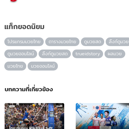
แท็กยอดนิยม
โปรแกรมมวยไทย
ตารางมวยไทย
ดูมวยสด
ลิ้งก์ดูมวย
ดูมวยออนไลน์
ลิ้งก์ดูมวยสด
trueidstory
ผลมวย
มวยไทย
มวยออนไลน์
บทความที่เกี่ยวข้อง