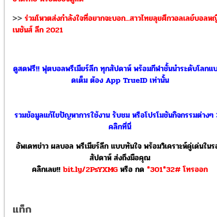
>>
ร่วมโหวตส่งกำลังใจที่อยากจะบอก...สาวไทยลุยศึกวอลเลย์บอลหญ
เนชันส์ ลีก 2021
ดูสดฟรี!! ฟุตบอลพรีเมียร์ลีก ทุกสัปดาห์ พร้อมกีฬาชั้นนำระดับโลกแ
ดเต็ม ต้อง App TrueID เท่านั้น
รวมข้อมูลแก้ไขปัญหาการใช้งาน รับชม หรือโปรโมชันกิจกรรมต่างๆ
คลิกที่นี่
อัพเดทข่าว ผลบอล พรีเมียร์ลีก แบบทันใจ พร้อมวิเคราะห์คู่เด่นใน
สัปดาห์ ส่งถึงมือคุณ
คลิกเลย!!
bit.ly/2PsYXMG
หรือ
กด
*301*32# โทรออก
แท็ก