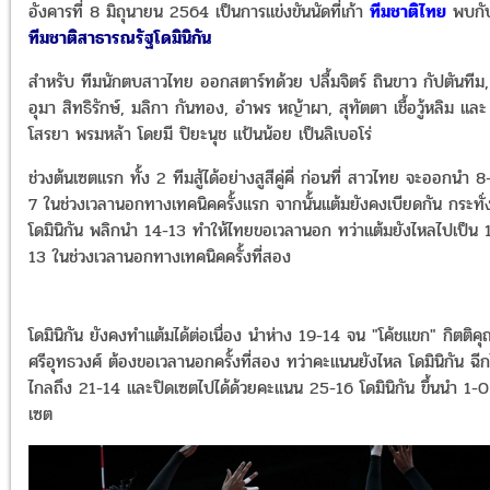
อังคารที่ 8 มิถุนายน 2564 เป็นการแข่งขันนัดที่เก้า
ทีมชาติไทย
พบกั
ทีมชาติสาธารณรัฐโดมินิกัน
สำหรับ ทีมนักตบสาวไทย ออกสตาร์ทด้วย ปลื้มจิตร์ ถินขาว กัปตันทีม
อุมา สิทธิรักษ์, มลิกา กันทอง, อำพร หญ้าผา, สุทัตตา เชื้อวู้หลิม และ
โสรยา พรมหล้า โดยมี ปิยะนุช แป้นน้อย เป็นลิเบอโร่
ช่วงต้นเซตแรก ทั้ง 2 ทีมสู้ได้อย่างสูสีคู่คี่ ก่อนที่ สาวไทย จะออกนำ 8
7 ในช่วงเวลานอกทางเทคนิคครั้งแรก จากนั้นแต้มยังคงเบียดกัน กระทั่
โดมินิกัน พลิกนำ 14-13 ทำให้ไทยขอเวลานอก ทว่าแต้มยังไหลไปเป็น 
13 ในช่วงเวลานอกทางเทคนิคครั้งที่สอง
โดมินิกัน ยังคงทำแต้มได้ต่อเนื่อง นำห่าง 19-14 จน "โค้ชแขก" กิตติคุ
ศรีอุทธวงศ์ ต้องขอเวลานอกครั้งที่สอง ทว่าคะแนนยังไหล โดมินิกัน ฉี
ไกลถึง 21-14 และปิดเซตไปได้ด้วยคะแนน 25-16 โดมินิกัน ขึ้นนำ 1-0
เซต