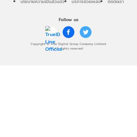
นโยบายความเป็นส่วนตัว
บริการช่วยเหลือ
ติดต่อเรา
Follow us
Copyright © True Digital Group Company Limited.
All rights reserved