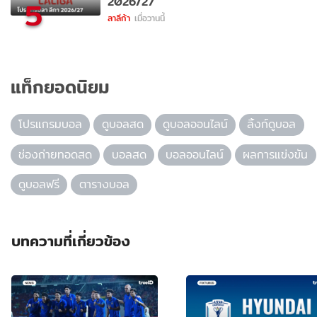
2026/27
5
ลาลีก้า
เมื่อวานนี้
แท็กยอดนิยม
โปรแกรมบอล
ดูบอลสด
ดูบอลออนไลน์
ลิ้งก์ดูบอล
ช่องถ่ายทอดสด
บอลสด
บอลออนไลน์
ผลการแข่งขัน
ดูบอลฟรี
ตารางบอล
บทความที่เกี่ยวข้อง