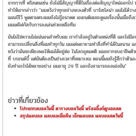
จากการที่ คริสเตนเซ่น ยังไม่มีสัญญาที่ดีในเรื่องต่อสัญญาใหม่ออกไป น
ทำให้เขากล่าวว่า "ผมหวังว่าทุกอย่างจะลงตัวที่ บาร์เซโลน่า ผมไม่ได้วาง
แผนบีไว้ พูดตามตรงผมยังไม่รู้อนาคต เอเยนต์ผมจะดูแลเรื่องนั้นเมื่อถึง
ผมแค่โฟกัสกับการลงเล่นช่วยเหลือทีม
มันไม่ใช่ความไม่แน่นอนสำหรับผม เรากำลังอยู่ในตำแหน่งที่ดี และไม่มีอ
สามารถเปลี่ยนสิ่งที่ผมทำทุกวัน ผมแค่พยายามทำสิ่งที่ทำได้ในสนาม แ
หวังว่ามันจะเพียงพอให้ผมได้อยู่ต่อ ในโลกอุดมคติ ผมอยากจบอาชีพตัว
ที่ บรอนด์บี้ แต่มันต้องเป็นช่วงเวลาที่เหมาะสม ตอนนี้ผมยังรู้สึกว่าตัวเอ
ยังทำอะไรได้หลายอย่าง ผมอายุ 29 ปี และยังสามารถลงแข่งขัน"
ข่าวที่เกี่ยวข้อง
โปรแกรมบอลวันนี้ ตารางบอลวันนี้ พร้อมลิ้งก์ดูบอลสด
สรุปผลบอล ผลบอลเมื่อคืน เช็กผลบอล ผลบอลสดวันนี้