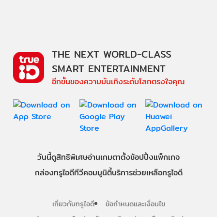
THE NEXT WORLD-CLASS
SMART ENTERTAINMENT
อีกขั้นของความบันเทิงระดับโลกตรงใจคุณ
วันนี้
ดู
สิทธิพิเศษ
อ่าน
เกม
ตาตั้ง
ช้อปปิ้ง
แพ็กเกจ
กล่องทรูไอดีทีวี
คอมมูนิตี้
บริการช่วยเหลือทรูไอดี
เกี่ยวกับทรูไอดี
ข้อกำหนดและเงื่อนไข