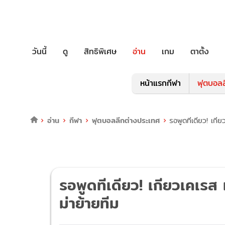
วันนี้
ดู
สิทธิพิเศษ
อ่าน
เกม
ตาตั้ง
หน้าแรกกีฬา
ฟุตบอลล
อ่าน
กีฬา
ฟุตบอลลีกต่างประเทศ
รอพูดทีเดียว! เกีย
รอพูดทีเดียว! เกียวเคเรส
ม่าย้ายทีม