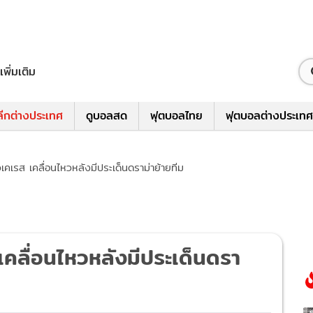
เพิ่มเติม
ีกต่างประเทศ
ดูบอลสด
ฟุตบอลไทย
ฟุตบอลต่างประเทศ
วเคเรส เคลื่อนไหวหลังมีประเด็นดราม่าย้ายทีม
 เคลื่อนไหวหลังมีประเด็นดรา