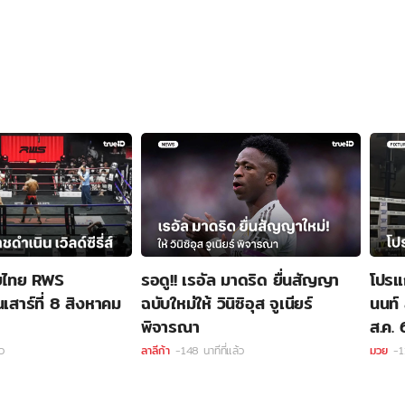
ยไทย RWS
รอดู!! เรอัล มาดริด ยื่นสัญญา
โปรแ
เสาร์ที่ 8 สิงหาคม
ฉบับใหม่ให้ วินิซิอุส จูเนียร์
นนท์ 
พิจารณา
ส.ค.
้ว
ลาลีก้า
-148 นาทีที่แล้ว
มวย
-1