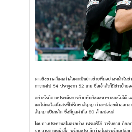
ดาวยิงชาวสวีเดนกำลังตกเป็นข่าวย้ายทีมอย่างหนักในช่วง
การกดไป 54 ประตูจาก 52 เกม ซึ่งเจ้าตัวก็มีข่าวย้ายออก
อย่างไรก็ตามประเด็นการย้ายทีมยังคงหาทางลงไม่ได้ และ
เตะไม่พอใจสโมสรที่ไม่รักษาสัญญาว่าจะปล่อยตัวออกจ
สัญญาเป็นหลัก ซึ่งมีมูลค่าถึง 80 ล้านปอนด์
โดยทางประธานสโมสรอย่าง เฟรเดริโก้ วารันดาส ก็ออกม
รายงานตามหน้าสื่อ พร้อมเปรยอีกว่าสโมสรพร้อมปล่อยตัว