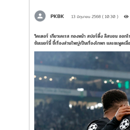
PKBK
13 มิถุนายน 2568 ( 10:30 )
วิคเตอร์ เกียวเคเรส กองหน้า สปอร์ติ้ง ลิสบอน ออก
ซัมเมอร์นี้ ชี้เรื่องส่วนใหญ่เป็นเรื่องโกหก และจะพูดเมื่