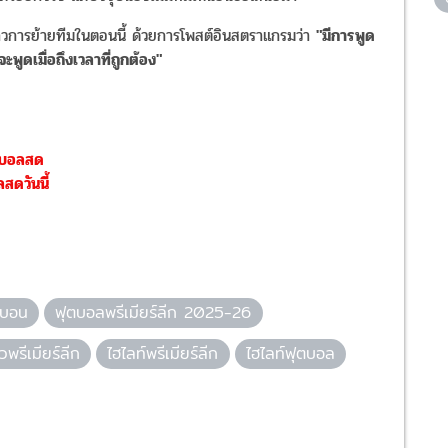
่าวการย้ายทีมในตอนนี้ ด้วยการโพสต์อินสตราแกรมว่า
"มีการพูด
พูดเมื่อถึงเวลาที่ถูกต้อง"
ดูบอลสด
ดวันนี้
สบอน
ฟุตบอลพรีเมียร์ลีก 2025-26
าวพรีเมียร์ลีก
ไฮไลท์พรีเมียร์ลีก
ไฮไลท์ฟุตบอล