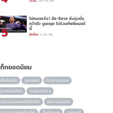
GOAL
30 ก.ค. 68
ไม่หมดหวัง.! อัล-ฮิลาล ยังมุ่งมั่น
คว้าตัว นูนเญซ ไปร่วมทัพซัมเมอร์
5
นี้
ลีกอื่นๆ
2 ส.ค. 68
ท็กยอดนิยม
พรีเมียร์ลีก
ดูบอลสด
โปรแกรมบอล
ดูบอลออนไลน์
trueidstory
โปรแกรมบอลพรีเมียร์ลีก
ผลการแข่งขัน
ตารางบอลพรีเมียร์ลีก
ลิ้งก์ดูบอล
ดูบอลฟรี